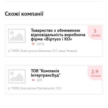
Схожі компанії
Товариство з обмеженою
3
відповідальність виробнича
Добре
фірма «Віртуоз і КО»
1076
79000, Львів, вулиця Шевченка, 317, завод "Конвеєр"
ТОВ "Компанія
2.9
Інтертрансбуд"
Погано
509
79000, Київ, вулиця Піроговського, 19/2