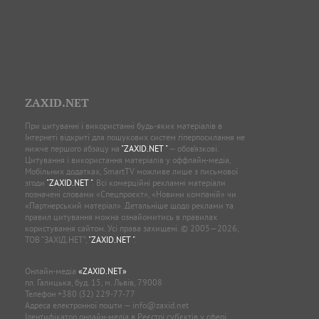
ZAXID.NET
При цитуванні і використанні будь-яких матеріалів в
Інтернеті відкриті для пошукових систем гіперпосилання не
нижче першого абзацу на
"ZAXID.NET "
— обов’язкові.
Цитування і використання матеріалів у оффлайн-медіа,
Мобільних додатках, SmartTV можливе лише з письмової
згоди
"ZAXID.NET "
. Всі комерційні рекламні матеріали
позначені словами «Спецпроєкт», «Новини компаній» чи
«Партнерський матеріал». Детальніше щодо реклами та
правил цитування можна ознайомитись в правилах
користування сайтом. Усі права захищені. © 2005—2026,
ТОВ “ЗАХІД.НЕТ”,
"ZAXID.NET "
.
Онлайн-медіа
«ZAXID.NET»
пл. Галицька, буд. 15, м. Львів, 79008
Телефон
+380 (32) 229-77-77
Адреса електронної пошти —
info@zaxid.net
Ідентифікатор онлайн-медіа в Реєстрі суб'єктів у сфері