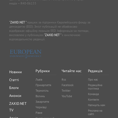
медіа — R40-06155
"ZAXID.NET "
працює за підтримки Європейського фонду за
демократію (EED). Зміст публікацій не обов’язково
відображає офіційну позицію EED. Інформація чи погляди,
висловлені у публікаціях
"ZAXID.NET "
є виключною
відповідальністю редакції.
Рубрики
Читайте нас
Редакція
Новини
Статті
Львів
Rss
Про нас
Прикарпаття
Facebook
Редакційна
Блоги
політика
Тернопіль
Twitter
Команда
Анонси
Волинь
YouTube
Контакти
Закарпаття
ZAXID.NET
Напишіть нам
Чернівці
TV
Реклама на
Рівне
сайті