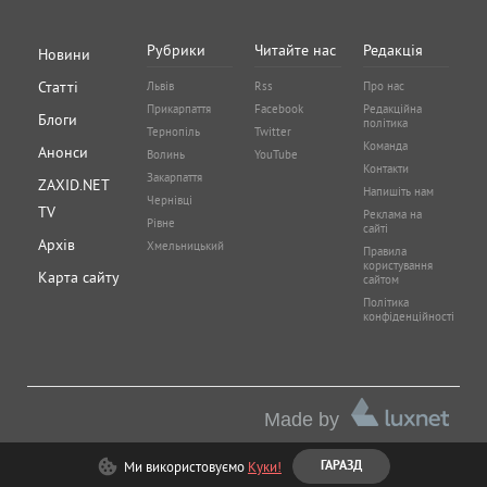
Рубрики
Читайте нас
Редакція
Новини
Статті
Львів
Rss
Про нас
Прикарпаття
Facebook
Редакційна
Блоги
політика
Тернопіль
Twitter
Команда
Анонси
Волинь
YouTube
Контакти
Закарпаття
ZAXID.NET
Напишіть нам
Чернівці
TV
Реклама на
Рівне
сайті
Архів
Хмельницький
Правила
користування
Карта сайту
сайтом
Політика
конфіденційності
Made by
Ми використовуємо
Куки!
ГАРАЗД