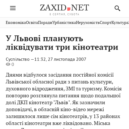
8 СЕРПНЯ, СУБОТА
Івано-
Публікації
Авто
Словко
Культура
Економіка
Освіта
Поради
Урбаністика
Нерухомість
Спорт
Культура
Стрий
Рівне
Франківськ
Світ
Економіка
Рецепти
Здоров'я
Дрогобич
Львів
Тернопіль
У Львові планують
Кіно
Дім
Спорт
Краєзнавство
Хмельницький
Чернівці
Волинь
ліквідувати три кінотеатри
Фото
Освіта
Нерухомість
Домашні
Вінниця
Шептицький
Закарпаття
тварини
Суспільство —
11:32, 27 листопада 2007
0
Днями відбулося засідання постійної комісії
Львівської обласної ради з питань культури,
духовного відродження, ЗМІ та туризму. Комісія
повторно розглянула питання щодо подальшої
долі ДКП кінотеатр "Львів". Як зазначили
доповідачі, в обласній кіно-відео мережі
залишилося лише сім кінотеатрів, у 13 районах
області кінотеатри вже ліквідовано. Міська