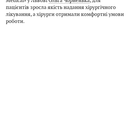
Medical» у Львові
Ольга Чорненька
, для
пацієнтів зросла якість надання хірургічного
лікування, а хірурги отримали комфортні умови
роботи.