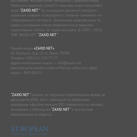
Цитування і використання матеріалів у оффлайн-медіа,
Мобільних додатках, SmartTV можливе лише з письмової
згоди
"ZAXID.NET "
. Всі комерційні рекламні матеріали
позначені словами «Спецпроєкт», «Новини компаній» чи
«Партнерський матеріал». Детальніше щодо реклами та
правил цитування можна ознайомитись в правилах
користування сайтом. Усі права захищені. © 2005—2026,
ТОВ “ЗАХІД.НЕТ”,
"ZAXID.NET "
.
Онлайн-медіа
«ZAXID.NET»
пл. Галицька, буд. 15, м. Львів, 79008
Телефон
+380 (32) 229-77-77
Адреса електронної пошти —
info@zaxid.net
Ідентифікатор онлайн-медіа в Реєстрі суб'єктів у сфері
медіа — R40-06155
"ZAXID.NET "
працює за підтримки Європейського фонду за
демократію (EED). Зміст публікацій не обов’язково
відображає офіційну позицію EED. Інформація чи погляди,
висловлені у публікаціях
"ZAXID.NET "
є виключною
відповідальністю редакції.