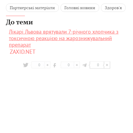
Партнерські матеріали
Головні новини
Здоров'я
До теми
Лікарі Львова врятували 7-річного хлопчика з
токсичною реакцією на жарознижувальний
препарат
ZAXID.NET
0
0
0