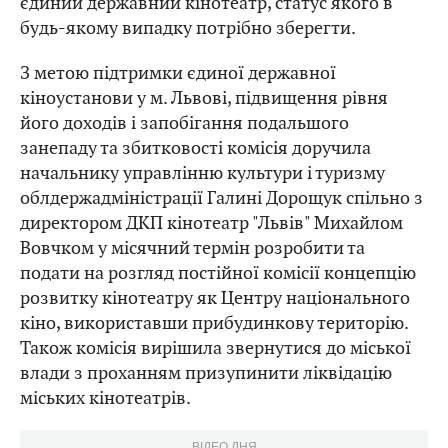
єдиний державний кінотеатр, статус якого в
будь-якому випадку потрібно зберегти.
З метою підтримки єдиної державної
кіноустанови у м. Львові, підвищення рівня
його доходів і запобігання подальшого
занепаду та збитковості комісія доручила
начальнику управлінню культури і туризму
облдержадміністрації Галині Дорощук спільно з
директором ДКП кінотеатр "Львів" Михайлом
Вовчком у місячний термін розробити та
подати на розгляд постійної комісії концепцію
розвитку кінотеатру як Центру національного
кіно, використавши прибудинкову територію.
Також комісія вирішила звернутися до міської
влади з проханням призупинити ліквідацію
міських кінотеатрів.
ВІДЕО ДНЯ