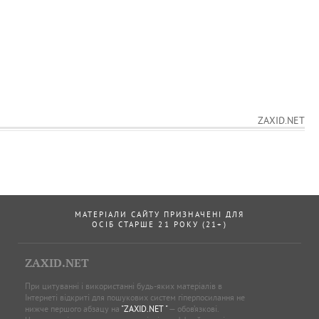
ZAXID.NET
МАТЕРІАЛИ САЙТУ ПРИЗНАЧЕНІ ДЛЯ
ОСІБ СТАРШЕ 21 РОКУ (21+)
ZAXID.NET
При цитуванні і використанні будь-яких матеріалів в
Інтернеті відкриті для пошукових систем гіперпосилання не
нижче першого абзацу на
"ZAXID.NET "
— обов’язкові.