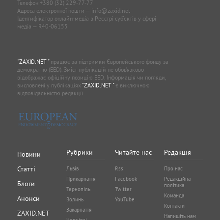
Телефон
+380 (32) 229-77-77
Адреса електронної пошти —
info@zaxid.net
Ідентифікатор онлайн-медіа в Реєстрі суб'єктів у сфері
медіа — R40-06155
"ZAXID.NET "
працює за підтримки Європейського фонду за
демократію (EED). Зміст публікацій не обов’язково
відображає офіційну позицію EED. Інформація чи погляди,
висловлені у публікаціях
"ZAXID.NET "
є виключною
відповідальністю редакції.
Рубрики
Читайте нас
Редакція
Новини
Статті
Львів
Rss
Про нас
Прикарпаття
Facebook
Редакційна
Блоги
політика
Тернопіль
Twitter
Команда
Анонси
Волинь
YouTube
Контакти
Закарпаття
ZAXID.NET
Напишіть нам