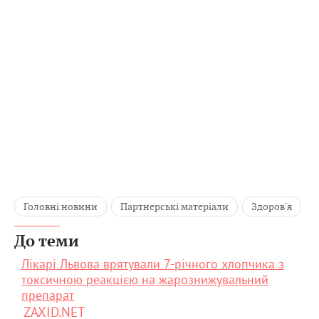
Головні новини
Партнерські матеріали
Здоров'я
До теми
Лікарі Львова врятували 7-річного хлопчика з
токсичною реакцією на жарознижувальний
препарат
ZAXID.NET