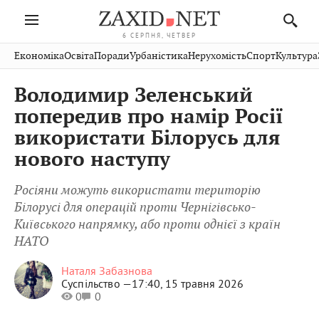
6 СЕРПНЯ, ЧЕТВЕР
Івано-
Публікації
Авто
Словко
Культура
Економіка
Освіта
Поради
Урбаністика
Нерухомість
Спорт
Культура
Стрий
Рівне
Франківськ
Світ
Економіка
Рецепти
Здоров'я
Дрогобич
Львів
Тернопіль
Володимир Зеленський
Кіно
Дім
Спорт
Краєзнавство
Хмельницький
Чернівці
Волинь
попередив про намір Росії
Фото
Освіта
Нерухомість
Домашні
Вінниця
Шептицький
використати Білорусь для
Закарпаття
тварини
нового наступу
Росіяни можуть використати територію
Білорусі для операцій проти Чернігівсько-
Київського напрямку, або проти однієї з країн
НАТО
Наталя Забазнова
Суспільство —
17:40, 15 травня 2026
0
0