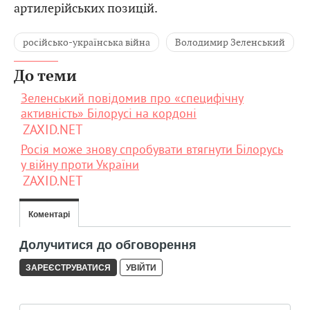
артилерійських позицій.
російсько-українська війна
Володимир Зеленський
До теми
Зеленський повідомив про «специфічну
активність» Білорусі на кордоні
ZAXID.NET
Росія може знову спробувати втягнути Білорусь
у війну проти України
ZAXID.NET