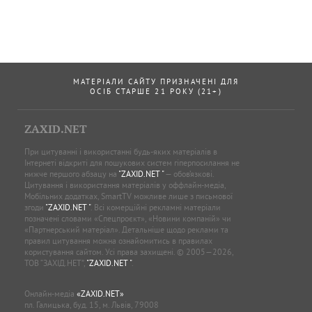
МАТЕРІАЛИ САЙТУ ПРИЗНАЧЕНІ ДЛЯ
ОСІБ СТАРШЕ 21 РОКУ (21+)
ZAXID.NET
При цитуванні і використанні будь-яких матеріалів в
Інтернеті відкриті для пошукових систем гіперпосилання не
нижче першого абзацу на
"ZAXID.NET "
— обов’язкові.
Цитування і використання матеріалів у оффлайн-медіа,
Мобільних додатках, SmartTV можливе лише з письмової
згоди
"ZAXID.NET "
. Всі комерційні рекламні матеріали
позначені словами «Спецпроєкт», «Новини компаній» чи
«Партнерський матеріал». Детальніше щодо реклами та
правил цитування можна ознайомитись в правилах
користування сайтом. Усі права захищені. © 2005—2026,
ТОВ “ЗАХІД.НЕТ”,
"ZAXID.NET "
.
Онлайн-медіа
«ZAXID.NET»
пл. Галицька, буд. 15, м. Львів, 79008