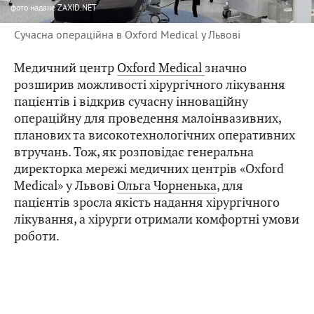
фото
надане ZAXID.NET
Сучасна операційна в Oxford Medical у Львові
Медичний центр
Oxford Medical
значно
розширив можливості хірургічного лікування
пацієнтів і відкрив сучасну інноваційну
операційну для проведення малоінвазивних,
планових та високотехнологічних оперативних
втручань. Тож, як розповідає генеральна
директорка мережі медичних центрів «Oxford
Medical» у Львові
Ольга Чорненька
, для
пацієнтів зросла якість надання хірургічного
лікування, а хірурги отримали комфортні умови
роботи.