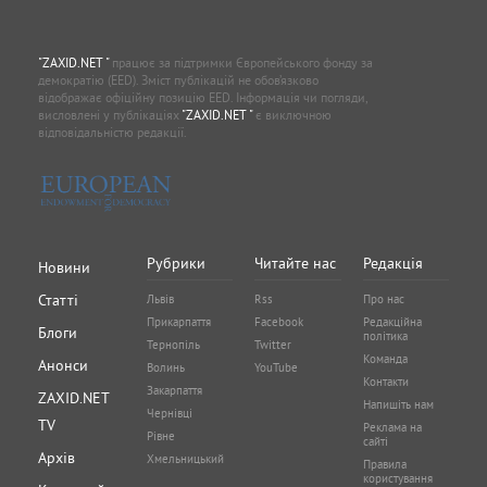
"ZAXID.NET "
працює за підтримки Європейського фонду за
демократію (EED). Зміст публікацій не обов’язково
відображає офіційну позицію EED. Інформація чи погляди,
висловлені у публікаціях
"ZAXID.NET "
є виключною
відповідальністю редакції.
Рубрики
Читайте нас
Редакція
Новини
Статті
Львів
Rss
Про нас
Прикарпаття
Facebook
Редакційна
Блоги
політика
Тернопіль
Twitter
Команда
Анонси
Волинь
YouTube
Контакти
Закарпаття
ZAXID.NET
Напишіть нам
Чернівці
TV
Реклама на
Рівне
сайті
Архів
Хмельницький
Правила
користування