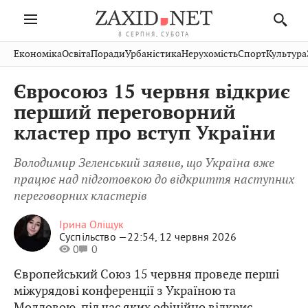
8 СЕРПНЯ, СУБОТА
Івано-
Публікації
Авто
Словко
Культура
Економіка
Освіта
Поради
Урбаністика
Нерухомість
Спорт
Культура
Стрий
Рівне
Франківськ
Світ
Економіка
Рецепти
Здоров'я
Дрогобич
Львів
Тернопіль
Євросоюз 15 червня відкриє
Кіно
Дім
Спорт
Краєзнавство
Хмельницький
Чернівці
Волинь
перший переговорний
Фото
Освіта
Нерухомість
Домашні
Вінниця
Шептицький
кластер про вступ України
Закарпаття
тварини
Володимир Зеленський заявив, що Україна вже
працює над підготовкою до відкриття наступних
переговорних кластерів
Ірина Оліщук
Суспільство —
22:54, 12 червня 2026
0
0
Європейський Союз 15 червня проведе перші
міжурядові конференції з Україною та
Молдовою, під час яких офіційно відкриє