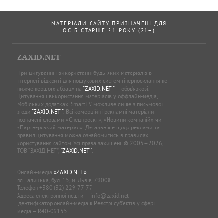
МАТЕРІАЛИ САЙТУ ПРИЗНАЧЕНІ ДЛЯ
ОСІБ СТАРШЕ 21 РОКУ (21+)
ZAXID.NET
При цитуванні і використанні будь-яких матеріалів в
Інтернеті відкриті для пошукових систем гіперпосилання не
нижче першого абзацу на
"ZAXID.NET "
— обов’язкові.
Цитування і використання матеріалів у оффлайн-медіа,
Мобільних додатках, SmartTV можливе лише з письмової
згоди
"ZAXID.NET "
. Всі комерційні рекламні матеріали
позначені словами «Спецпроєкт», «Новини компаній» чи
«Партнерський матеріал». Детальніше щодо реклами та
правил цитування можна ознайомитись в правилах
користування сайтом. Усі права захищені. © 2005—2026,
ТОВ “ЗАХІД.НЕТ”,
"ZAXID.NET "
.
Онлайн-медіа
«ZAXID.NET»
пл. Галицька, буд. 15, м. Львів, 79008
Телефон
+380 (32) 229-77-77
Адреса електронної пошти —
info@zaxid.net
Ідентифікатор онлайн-медіа в Реєстрі суб'єктів у сфері
медіа — R40-06155