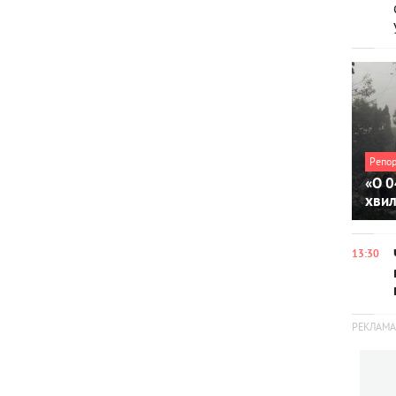
Репо
«О 0
хви
13:30