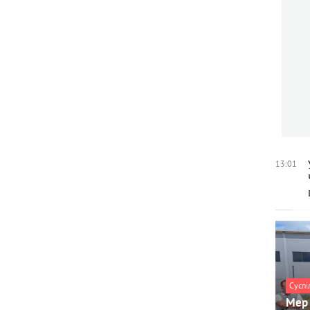
13:01
Суспі
Мер 