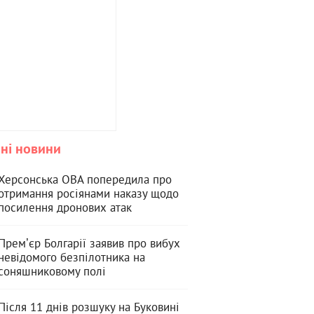
ні новини
Херсонська ОВА попередила про
отримання росіянами наказу щодо
посилення дронових атак
Премʼєр Болгарії заявив про вибух
невідомого безпілотника на
соняшниковому полі
Після 11 днів розшуку на Буковині