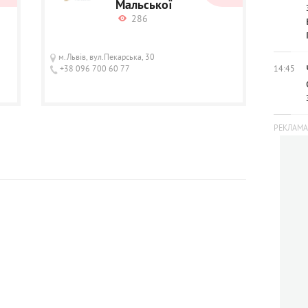
Мальської
286
м.Львів, вул.Пекарська, 30
+38 096 700 60 77
14:45