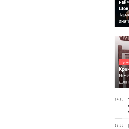
найм
Шовк
Тара
знат
Публі
Крим
Німе
давн
14:15
13:55