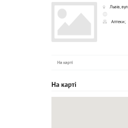
Львів, ву
Аптеки;
На карті
На карті