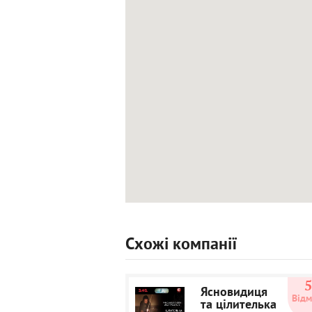
Схожі компанії
Ясновидиця
Відм
та цілителька