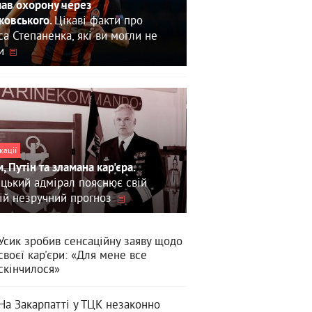
ав охорону через
Цікаві факти про
овського.
са Степаненка, які ви могли не
и
кації
, Путін та зламана кар'єра.
цький адмірал пояснює свій
ій незручний прогноз
Усик зробив сенсаційну заяву щодо
своєї кар'єри: «Для мене все
скінчилося»
На Закарпатті у ТЦК незаконно