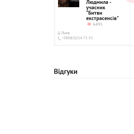
Людмила -
учасник
"Битви
екстрасенсів"
6495
Львів
+380(63)214-71-51
Відгуки