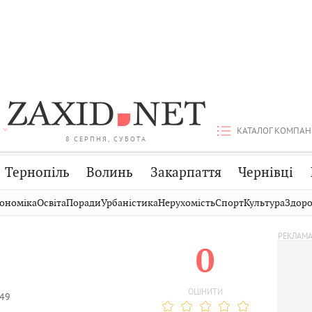
КАТАЛОГ КОМПАН
8 СЕРПНЯ, СУБОТА
Тернопіль
Волинь
Закарпаття
Чернівці
Стрий
Публікації
Авто
ономіка
Освіта
Поради
Урбаністика
Нерухомість
Спорт
Культура
Здоро
Дрогобич
Світ
Економіка
0
Хмельницький
Кіно
Дім
Вінниця
Фото
Освіта
ОЦІНИТИ
49