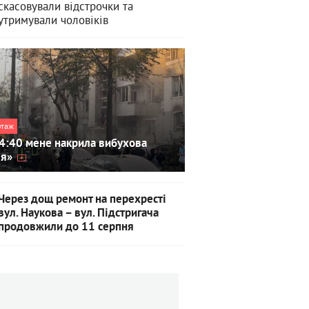
скасовували відстрочки та
утримували чоловіків
ртаж
4:40 мене накрила вибухова
ля»
Через дощ ремонт на перехресті
вул. Наукова – вул. Підстригача
продовжили до 11 серпня