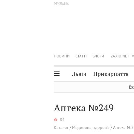
НОВИНИ
СТАТТІ
БЛОГИ
ZAXID.NET TV
Львів
Прикарпаття
Івано-Франківськ
Рівне
Ек
Тернопіль
Львів
Аптека №249
Волинь
Чернівці
Закарпаття
Шептицький
84
Каталог
Медицина, здоров'я
Аптека №2