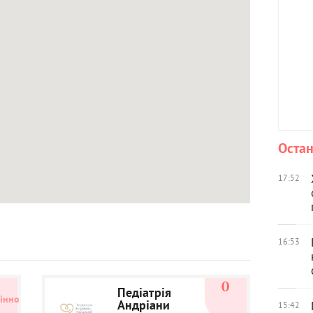
Остан
17:52
16:53
5
0
Педіатрія
інно
Андріани
15:42