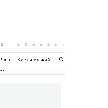
ІЙ
Рівне
Хмельницький
Словко
Культура
вʼя
Рецепти
Здоров'я
Спорт
Краєзнавство
Нерухомість
Домашні тварини