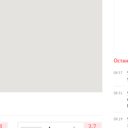
Остан
08:57
08:31
08:19
1
2.7