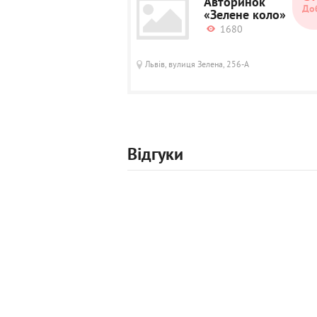
Авторинок
До
«Зелене коло»
1680
Львів, вулиця Зелена, 256-А
Відгуки