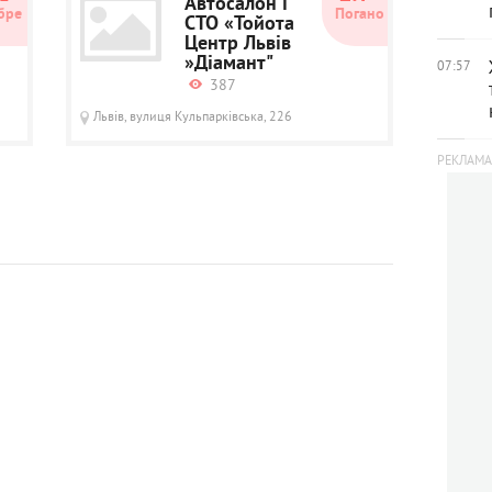
Автосалон і
бре
Погано
СТО «Тойота
Центр Львів
»Діамант"
07:57
387
Львів, вулиця Кульпарківська, 226