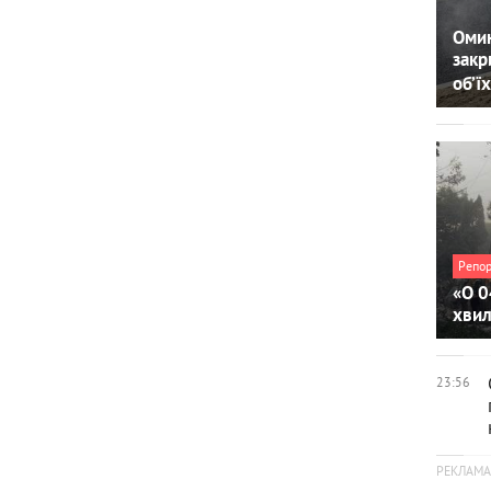
Омин
закр
об’їх
Репо
«О 0
хви
23:56