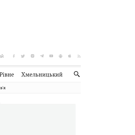
ІЙ
Рівне
Хмельницький
Словко
Культура
вʼя
Рецепти
Здоров'я
Спорт
Краєзнавство
Нерухомість
Домашні тварини