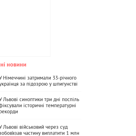
ні новини
У Німеччині затримали 33-річного
українця за підозрою у шпигунстві
У Львові синоптики три дні поспіль
фіксували історичні температурні
рекорди
У Львові військовий через суд
зобов’язав частину виплатити 1 млн