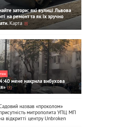
айте затори: які вулиці Львова
иті на ремонт та як їх зручно
Карта
ати.
ртаж
4:40 мене накрила вибухова
ля»
Садовий назвав «проколом»
присутність митрополита УПЦ МП
на відкритті центру Unbroken