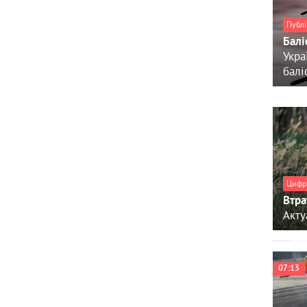
Публі
Балі
Укра
балі
Цифр
Втра
Акту
07:13