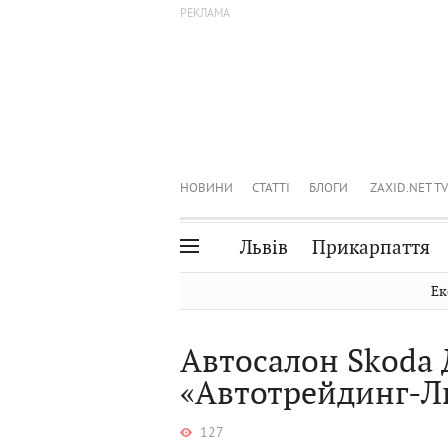
НОВИНИ
СТАТТІ
БЛОГИ
ZAXID.NET TV
Львів
Прикарпаття
Івано-Франківськ
Рівне
Ек
Тернопіль
Львів
Автосалон Skoda
Волинь
Чернівці
«Автотрейдинг-Л
Закарпаття
Шептицький
127