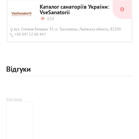
Каталог санаторіїв України:
0
VseSanatorii
155
вул. Степана Бандери 35, м. Трускавець, Львівська область, 82200
+38 097 52 88 447
Відгуки