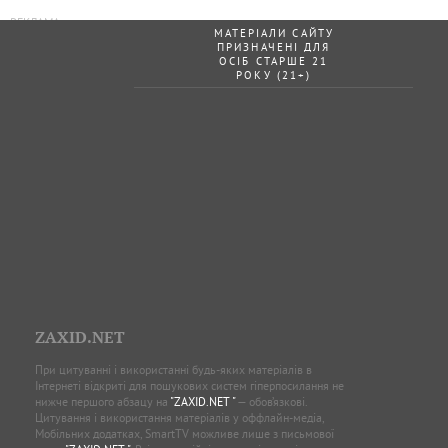
МАТЕРІАЛИ САЙТУ
ПРИЗНАЧЕНІ ДЛЯ
ОСІБ СТАРШЕ 21
РОКУ (21+)
ZAXID.NET
При цитуванні і використанні будь-яких матеріалів в
Інтернеті відкриті для пошукових систем гіперпосилання не
нижче першого абзацу на
"ZAXID.NET "
— обов’язкові.
Цитування і використання матеріалів у оффлайн-медіа,
Мобільних додатках, SmartTV можливе лише з письмової