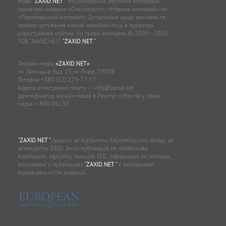
згоди
"ZAXID.NET "
. Всі комерційні рекламні матеріали
позначені словами «Спецпроєкт», «Новини компаній» чи
«Партнерський матеріал». Детальніше щодо реклами та
правил цитування можна ознайомитись в правилах
користування сайтом. Усі права захищені. © 2005—2026,
ТОВ “ЗАХІД.НЕТ”,
"ZAXID.NET "
.
Онлайн-медіа
«ZAXID.NET»
пл. Галицька, буд. 15, м. Львів, 79008
Телефон
+380 (32) 229-77-77
Адреса електронної пошти —
info@zaxid.net
Ідентифікатор онлайн-медіа в Реєстрі суб'єктів у сфері
медіа — R40-06155
"ZAXID.NET "
працює за підтримки Європейського фонду за
демократію (EED). Зміст публікацій не обов’язково
відображає офіційну позицію EED. Інформація чи погляди,
висловлені у публікаціях
"ZAXID.NET "
є виключною
відповідальністю редакції.