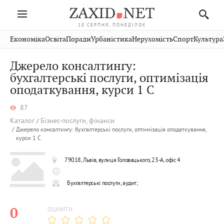
10 СЕРПНЯ, ПОНЕДІЛОК
Івано-
Публікації
Авто
Словко
Культура
Економіка
Освіта
Поради
Урбаністика
Нерухомість
Спорт
Культура
Стрий
Рівне
Франківськ
Світ
Економіка
Рецепти
Здоров'я
Дрогобич
Львів
Тернопіль
Джерело консалтингу:
Кіно
Дім
Спорт
Краєзнавство
Хмельницький
бухгалтерські послуги, оптимізація
Чернівці
Волинь
оподаткування, курси 1 С
Фото
Освіта
Нерухомість
Домашні
Вінниця
Шептицький
Закарпаття
тварини
87
Каталог
Бізнес-послуги, фінанси
Джерело консалтингу: бухгалтерські послуги, оптимізація оподаткування,
курси 1 С
79018, Львів, вулиця Головацького, 23-А, офіс 4
Бухгалтерські послуги, аудит;
0
ОЦІНИТИ