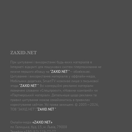
ZAXID.NET
При цитуванні і використанні будь-яких матеріалів в
Інтернеті відкриті для пошукових систем гіперпосилання не
нижче першого абзацу на
"ZAXID.NET "
— обов’язкові.
Цитування і використання матеріалів у оффлайн-медіа,
Мобільних додатках, SmartTV можливе лише з письмової
згоди
"ZAXID.NET "
. Всі комерційні рекламні матеріали
позначені словами «Спецпроєкт», «Новини компаній» чи
«Партнерський матеріал». Детальніше щодо реклами та
правил цитування можна ознайомитись в правилах
користування сайтом. Усі права захищені. © 2005—2026,
ТОВ “ЗАХІД.НЕТ”,
"ZAXID.NET "
.
Онлайн-медіа
«ZAXID.NET»
пл. Галицька, буд. 15, м. Львів, 79008
Телефон
+380 (32) 229-77-77