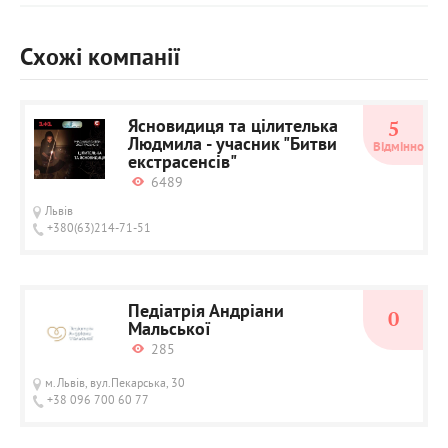
Схожі компанії
Ясновидиця та цілителька
5
Людмила - учасник "Битви
Відмінно
екстрасенсів"
6489
Львів
+380(63)214-71-51
Педіатрія Андріани
0
Мальської
285
м.Львів, вул.Пекарська, 30
+38 096 700 60 77