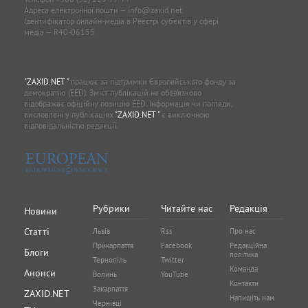
Адреса електронної пошти —
info@zaxid.net
Ідентифікатор онлайн-медіа в Реєстрі суб'єктів у сфері
медіа — R40-06155
"ZAXID.NET "
працює за підтримки Європейського фонду за
демократію (EED). Зміст публікацій не обов’язково
відображає офіційну позицію EED. Інформація чи погляди,
висловлені у публікаціях
"ZAXID.NET "
є виключною
відповідальністю редакції.
Рубрики
Читайте нас
Редакція
Новини
Статті
Львів
Rss
Про нас
Прикарпаття
Facebook
Редакційна
Блоги
політика
Тернопіль
Twitter
Команда
Анонси
Волинь
YouTube
Контакти
Закарпаття
ZAXID.NET
Напишіть нам
Чернівці