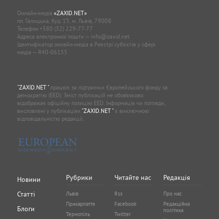
Онлайн-медіа
«ZAXID.NET»
пл. Галицька, буд. 15, м. Львів, 79008
Телефон
+380 (32) 229-77-77
Адреса електронної пошти —
info@zaxid.net
Ідентифікатор онлайн-медіа в Реєстрі суб'єктів у сфері
медіа — R40-06155
"ZAXID.NET "
працює за підтримки Європейського фонду за
демократію (EED). Зміст публікацій не обов’язково
відображає офіційну позицію EED. Інформація чи погляди,
висловлені у публікаціях
"ZAXID.NET "
є виключною
відповідальністю редакції.
Рубрики
Читайте нас
Редакція
Новини
Статті
Львів
Rss
Про нас
Прикарпаття
Facebook
Редакційна
Блоги
політика
Тернопіль
Twitter