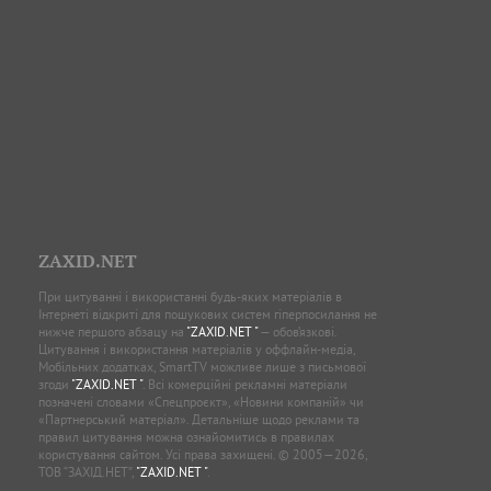
ZAXID.NET
При цитуванні і використанні будь-яких матеріалів в
Інтернеті відкриті для пошукових систем гіперпосилання не
нижче першого абзацу на
"ZAXID.NET "
— обов’язкові.
Цитування і використання матеріалів у оффлайн-медіа,
Мобільних додатках, SmartTV можливе лише з письмової
згоди
"ZAXID.NET "
. Всі комерційні рекламні матеріали
позначені словами «Спецпроєкт», «Новини компаній» чи
«Партнерський матеріал». Детальніше щодо реклами та
правил цитування можна ознайомитись в правилах
користування сайтом. Усі права захищені. © 2005—2026,
ТОВ “ЗАХІД.НЕТ”,
"ZAXID.NET "
.