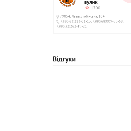
вулик
1700
79054, Львів, Любінська, 104
+380(63)213-01-13, +380(68)009-55-68,
+380(32)262-19-21
Відгуки