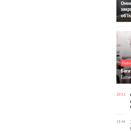
Омин
закр
об’їх
Публі
Бага
Гали
20:12
18:46