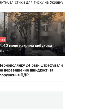
антибалістики для тиску на Україну
ртаж
4:40 мене накрила вибухова
ля»
Тернополянку 24 рази штрафували
за перевищення швидкості та
порушення ПДР