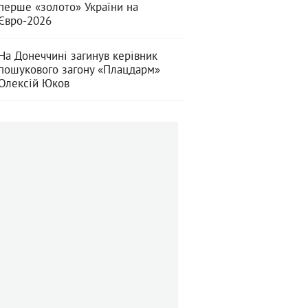
перше «золото» України на
Євро-2026
На Донеччині загинув керівник
пошукового загону «Плацдарм»
Олексій Юков