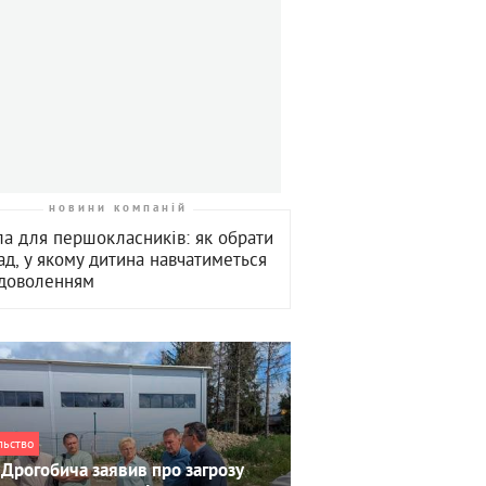
новини компаній
а для першокласників: як обрати
ад, у якому дитина навчатиметься
адоволенням
льство
Дрогобича заявив про загрозу