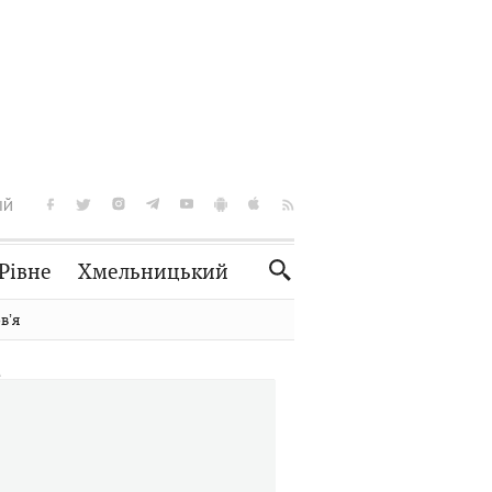
ІЙ
Рівне
Хмельницький
Словко
Культура
вʼя
Рецепти
Здоров'я
Спорт
Краєзнавство
Нерухомість
Домашні тварини