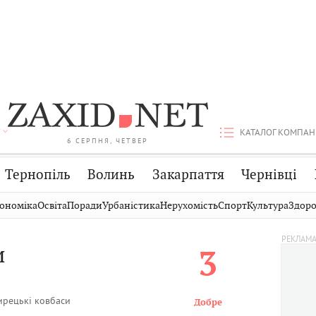
КАТАЛОГ КОМПАН
6 СЕРПНЯ, ЧЕТВЕР
Тернопіль
Волинь
Закарпаття
Чернівці
Стрий
Публікації
Авто
ономіка
Освіта
Поради
Урбаністика
Нерухомість
Спорт
Культура
Здоро
Дрогобич
Світ
Економіка
и
3
Хмельницький
Кіно
Дім
Вінниця
Фото
Освіта
рецькі ковбаси
Добре