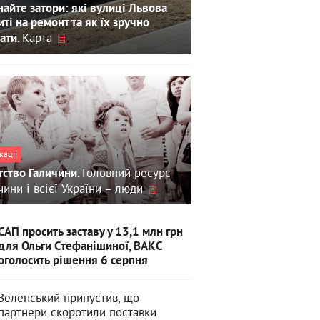
айте затори: які вулиці Львова
иті на ремонт та як їх зручно
Карта
ати.
кації
Головний ресурс
тство Галичини.
чини і всієї України – люди
САП просить заставу у 13,1 млн грн
для Ольги Стефанішиної, ВАКС
оголосить рішення 6 серпня
Зеленський припустив, що
партнери скоротили поставки