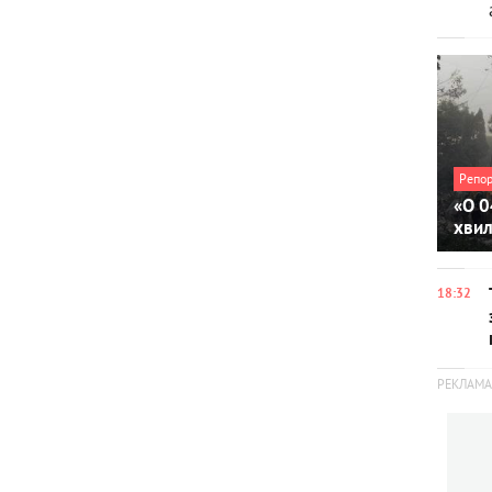
Репо
«О 0
хви
18:32