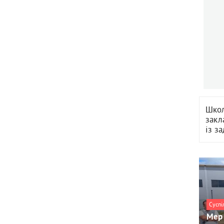
Школ
закл
із з
Суспі
Мер 