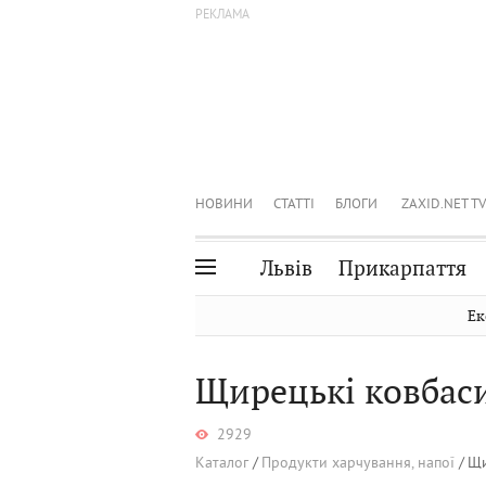
НОВИНИ
СТАТТІ
БЛОГИ
ZAXID.NET TV
Львів
Прикарпаття
Івано-Франківськ
Рівне
Ек
Тернопіль
Львів
Щирецькі ковбас
Волинь
Чернівці
Закарпаття
Шептицький
2929
Каталог
Продукти харчування, напої
Щи