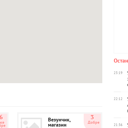
Остан
23:19
22:12
6
3
Везунчик,
же 
Добре
магазин
21:36
бре