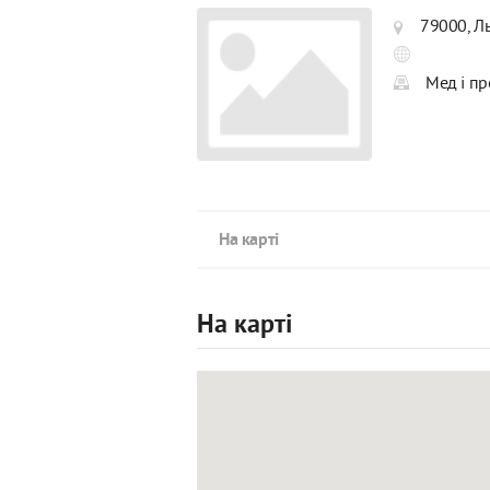
79000, Л
Мед і пр
На карті
На карті