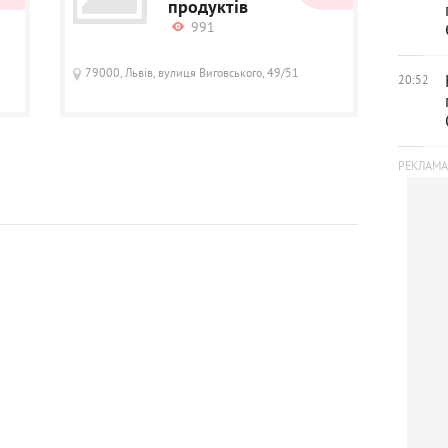
продуктів
991
79000, Львів, вулиця Виговського, 49/51
20:52