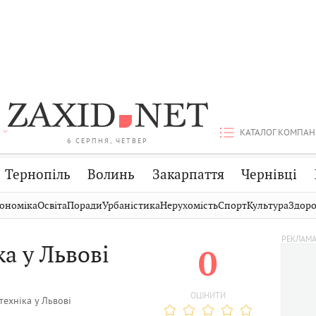
КАТАЛОГ КОМПАН
6 СЕРПНЯ, ЧЕТВЕР
Тернопіль
Волинь
Закарпаття
Чернівці
Стрий
Публікації
Авто
ономіка
Освіта
Поради
Урбаністика
Нерухомість
Спорт
Культура
Здоро
Дрогобич
Світ
Економіка
а у Львові
0
Хмельницький
Кіно
Дім
Вінниця
Фото
Освіта
ОЦІНИТИ
техніка у Львові