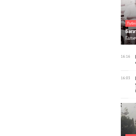
Публі
Бага
Гали
16:16
16:03