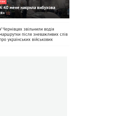
ртаж
4:40 мене накрила вибухова
ля»
У Чернівцях звільнили водія
маршрутки після зневажливих слів
про українських військових