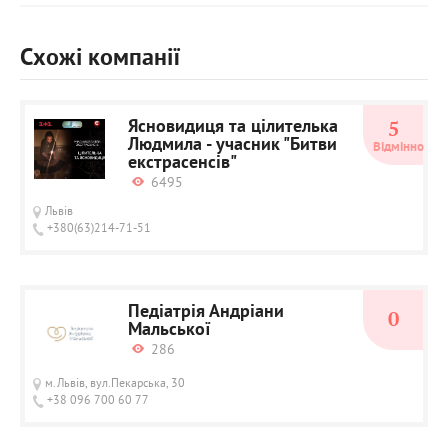
Схожі компанії
Ясновидиця та цілителька
5
Людмила - учасник "Битви
Відмінно
екстрасенсів"
6495
Львів
+380(63)214-71-51
Педіатрія Андріани
0
Мальської
286
м.Львів, вул.Пекарська, 30
+38 096 700 60 77