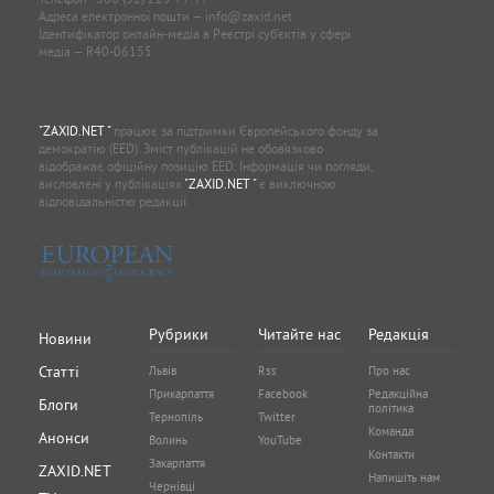
Адреса електронної пошти —
info@zaxid.net
Ідентифікатор онлайн-медіа в Реєстрі суб'єктів у сфері
медіа — R40-06155
"ZAXID.NET "
працює за підтримки Європейського фонду за
демократію (EED). Зміст публікацій не обов’язково
відображає офіційну позицію EED. Інформація чи погляди,
висловлені у публікаціях
"ZAXID.NET "
є виключною
відповідальністю редакції.
Рубрики
Читайте нас
Редакція
Новини
Статті
Львів
Rss
Про нас
Прикарпаття
Facebook
Редакційна
Блоги
політика
Тернопіль
Twitter
Команда
Анонси
Волинь
YouTube
Контакти
Закарпаття
ZAXID.NET
Напишіть нам
Чернівці