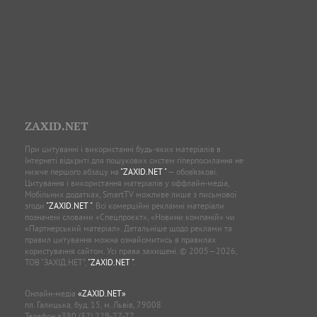
ZAXID.NET
При цитуванні і використанні будь-яких матеріалів в
Інтернеті відкриті для пошукових систем гіперпосилання не
нижче першого абзацу на
"ZAXID.NET "
— обов’язкові.
Цитування і використання матеріалів у оффлайн-медіа,
Мобільних додатках, SmartTV можливе лише з письмової
згоди
"ZAXID.NET "
. Всі комерційні рекламні матеріали
позначені словами «Спецпроєкт», «Новини компаній» чи
«Партнерський матеріал». Детальніше щодо реклами та
правил цитування можна ознайомитись в правилах
користування сайтом. Усі права захищені. © 2005—2026,
ТОВ “ЗАХІД.НЕТ”,
"ZAXID.NET "
.
Онлайн-медіа
«ZAXID.NET»
пл. Галицька, буд. 15, м. Львів, 79008
Телефон
+380 (32) 229-77-77