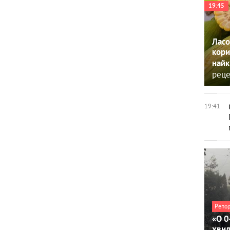
19:45
Ласо
кори
найк
реце
19:41
Репо
«О 0
хви