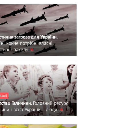
стична загроза для України.
їні конче потрібні власні
стичні ракети
кації
Головний ресурс
тство Галичини.
чини і всієї України – люди