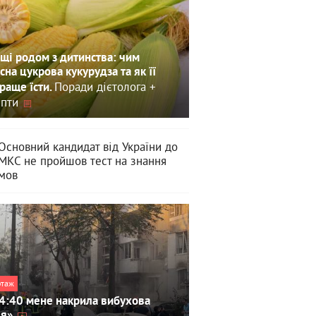
щі родом з дитинства: чим
сна цукрова кукурудза та як її
Поради дієтолога +
раще їсти.
пти
Основний кандидат від України до
МКС не пройшов тест на знання
мов
ртаж
4:40 мене накрила вибухова
ля»