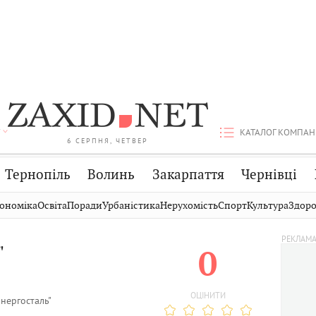
КАТАЛОГ КОМПАН
6 СЕРПНЯ, ЧЕТВЕР
Тернопіль
Волинь
Закарпаття
Чернівці
Стрий
Публікації
Авто
ономіка
Освіта
Поради
Урбаністика
Нерухомість
Спорт
Культура
Здоро
Дрогобич
Світ
Економіка
"
0
Хмельницький
Кіно
Дім
Вінниця
Фото
Освіта
ОЦІНИТИ
нергосталь"