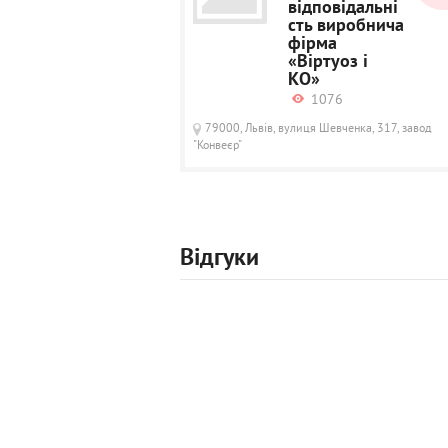
відповідальні
сть виробнича
фірма
«Віртуоз і
КО»
1076
79000, Львів, вулиця Шевченка, 317, завод
"Конвеєр"
Відгуки