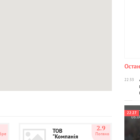
Остан
22:33
22:27
3
2.9
ТОВ
бре
Погано
"Компанія