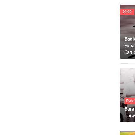
20:00
Балі
Укра
балі
Публі
Бага
Гали