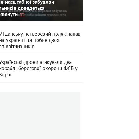
и масштабної забудови
льників доведеться
глянути
У Гданську нетверезий поляк напав
на українця та побив двох
співвітчизників
Українські дрони атакували два
кораблі берегової охорони ФСБ у
Керчі