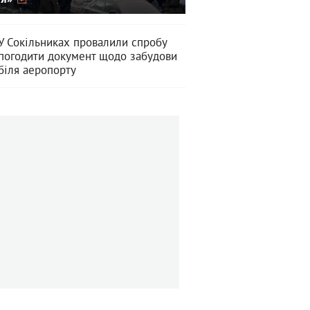
У Сокільниках провалили спробу
погодити документ щодо забудови
біля аеропорту