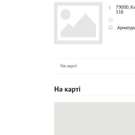
79000, Ки
318
Арматура
На карті
На карті