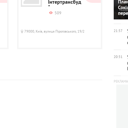
Інтертрансбуд
План
"
Сокі
509
пере
21:57
79000, Київ, вулиця Піроговського, 19/2
20:51