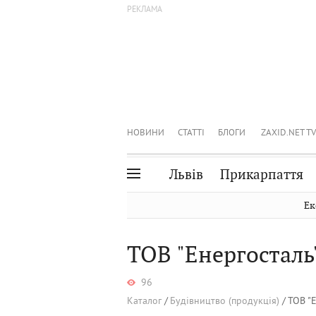
НОВИНИ
СТАТТІ
БЛОГИ
ZAXID.NET TV
Львів
Прикарпаття
Івано-Франківськ
Рівне
Ек
Тернопіль
Львів
ТОВ "Енергосталь
Волинь
Чернівці
Закарпаття
Шептицький
96
Каталог
Будівництво (продукція)
ТОВ "Е