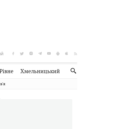
ІЙ
Рівне
Хмельницький
Словко
Культура
вʼя
Рецепти
Здоров'я
Спорт
Краєзнавство
Нерухомість
Домашні тварини