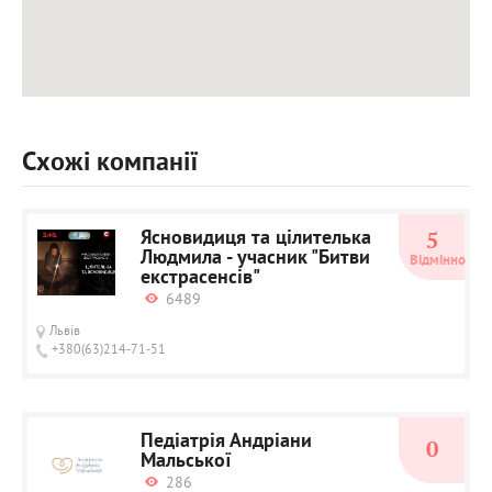
Схожі компанії
Ясновидиця та цілителька
5
Людмила - учасник "Битви
Відмінно
екстрасенсів"
6489
Львів
+380(63)214-71-51
Педіатрія Андріани
0
Мальської
286