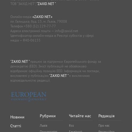
ТОВ “ЗАХІД.НЕТ”,
"ZAXID.NET "
.
Онлайн-медіа
«ZAXID.NET»
пл. Галицька, буд. 15, м. Львів, 79008
Телефон
+380 (32) 229-77-77
Адреса електронної пошти —
info@zaxid.net
Ідентифікатор онлайн-медіа в Реєстрі суб'єктів у сфері
медіа — R40-06155
"ZAXID.NET "
працює за підтримки Європейського фонду за
демократію (EED). Зміст публікацій не обов’язково
відображає офіційну позицію EED. Інформація чи погляди,
висловлені у публікаціях
"ZAXID.NET "
є виключною
відповідальністю редакції.
Рубрики
Читайте нас
Редакція
Новини
Статті
Львів
Rss
Про нас
Прикарпаття
Facebook
Редакційна