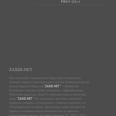
РОКУ (21+)
ZAXID.NET
При цитуванні і використанні будь-яких матеріалів в
Інтернеті відкриті для пошукових систем гіперпосилання не
нижче першого абзацу на
"ZAXID.NET "
— обов’язкові.
Цитування і використання матеріалів у оффлайн-медіа,
Мобільних додатках, SmartTV можливе лише з письмової
згоди
"ZAXID.NET "
. Всі комерційні рекламні матеріали
позначені словами «Спецпроєкт», «Новини компаній» чи
«Партнерський матеріал». Детальніше щодо реклами та
правил цитування можна ознайомитись в правилах
користування сайтом. Усі права захищені. © 2005—2026,