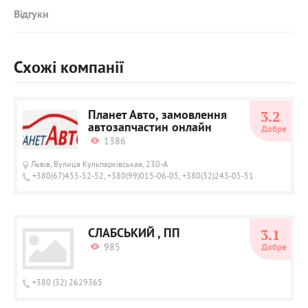
Відгуки
Схожі компанії
Планет Авто, замовлення
3.2
автозапчастин онлайн
Добре
1386
Львів, Вулиця Кульпарківськаа, 230-А
+380(67)455-52-52, +380(99)015-06-05, +380(32)243-05-51
СЛАБСЬКИЙ , ПП
3.1
985
Добре
+380 (32) 2629365