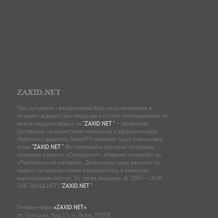
ZAXID.NET
При цитуванні і використанні будь-яких матеріалів в
Інтернеті відкриті для пошукових систем гіперпосилання не
нижче першого абзацу на
"ZAXID.NET "
— обов’язкові.
Цитування і використання матеріалів у оффлайн-медіа,
Мобільних додатках, SmartTV можливе лише з письмової
згоди
"ZAXID.NET "
. Всі комерційні рекламні матеріали
позначені словами «Спецпроєкт», «Новини компаній» чи
«Партнерський матеріал». Детальніше щодо реклами та
правил цитування можна ознайомитись в правилах
користування сайтом. Усі права захищені. © 2005—2026,
ТОВ “ЗАХІД.НЕТ”,
"ZAXID.NET "
.
Онлайн-медіа
«ZAXID.NET»
пл. Галицька, буд. 15, м. Львів, 79008