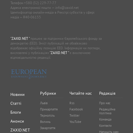
Телефон
+380 (32) 229-77-77
Адреса електронної пошти —
info@zaxid.net
Ідентифікатор онлайн-медіа в Реєстрі суб'єктів у сфері
медіа — R40-06155
"ZAXID.NET "
працює за підтримки Європейського фонду за
демократію (EED). Зміст публікацій не обов’язково
відображає офіційну позицію EED. Інформація чи погляди,
висловлені у публікаціях
"ZAXID.NET "
є виключною
відповідальністю редакції.
Рубрики
Читайте нас
Редакція
Новини
Статті
Львів
Rss
Про нас
Прикарпаття
Facebook
Редакційна
Блоги
політика
Тернопіль
Twitter
Команда
Анонси
Волинь
YouTube
Контакти
Закарпаття
ZAXID.NET
Напишіть нам