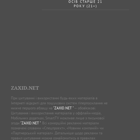
ОСІБ СТАРШЕ 21
РОКУ (21+)
ZAXID.NET
При цитуванні і використанні будь-яких матеріалів в
Інтернеті відкриті для пошукових систем гіперпосилання не
нижче першого абзацу на
"ZAXID.NET "
— обов’язкові.
Цитування і використання матеріалів у оффлайн-медіа,
Мобільних додатках, SmartTV можливе лише з письмової
згоди
"ZAXID.NET "
. Всі комерційні рекламні матеріали
позначені словами «Спецпроєкт», «Новини компаній» чи
«Партнерський матеріал». Детальніше щодо реклами та
правил цитування можна ознайомитись в правилах