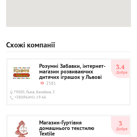
Схожі компанії
Розумні Забавки, інтернет-
3.4
магазин розвиваючих
Добре
дитячих іграшок у Львові
2581
79000, Львів, Балабана, 5
+380(96)441-19-66
Магазин-Гуртівня
3
домашнього текстилю
Добре
Textile