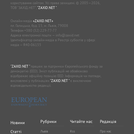
користування сайтом. Усі права захищені. © 2005—2026,
ТОВ “ЗАХІД.НЕТ”,
"ZAXID.NET "
.
Онлайн-медіа
«ZAXID.NET»
пл. Галицька, буд. 15, м. Львів, 79008
Телефон
+380 (32) 229-77-77
Адреса електронної пошти —
info@zaxid.net
Ідентифікатор онлайн-медіа в Реєстрі суб'єктів у сфері
медіа — R40-06155
"ZAXID.NET "
працює за підтримки Європейського фонду за
демократію (EED). Зміст публікацій не обов’язково
відображає офіційну позицію EED. Інформація чи погляди,
висловлені у публікаціях
"ZAXID.NET "
є виключною
відповідальністю редакції.
Рубрики
Читайте нас
Редакція
Новини
Статті
Львів
Rss
Про нас