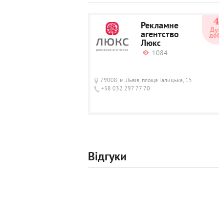
Рекламне
Ду
агентство
до
Люкс
1084
79008, м.Львів, площа Галицька, 15
+38 032 297 77 70
Відгуки