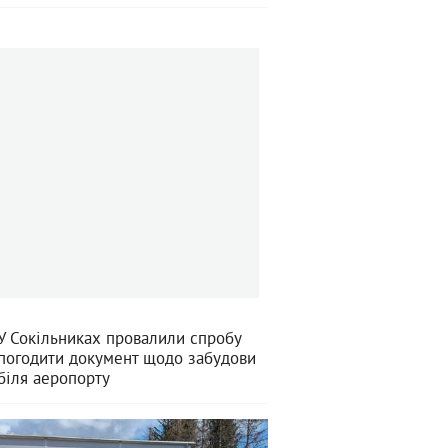
У Сокільниках провалили спробу
погодити документ щодо забудови
біля аеропорту