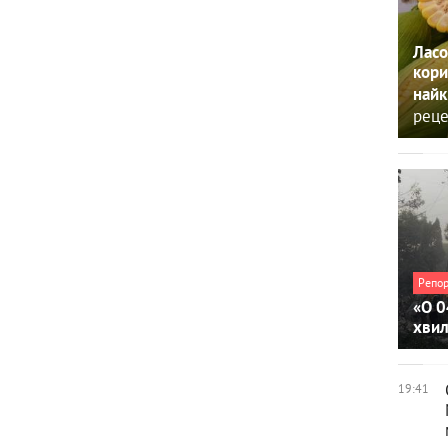
Ласо
кори
найк
реце
Репо
«О 0
хви
19:41