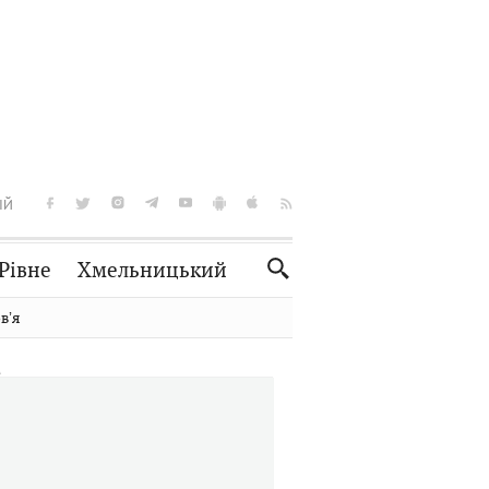
ІЙ
Рівне
Хмельницький
Словко
Культура
вʼя
Рецепти
Здоров'я
Спорт
Краєзнавство
Нерухомість
Домашні тварини