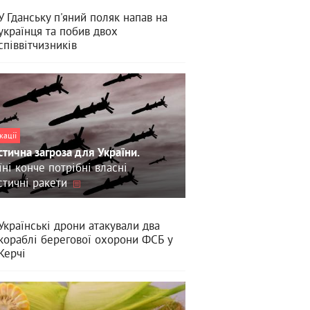
У Гданську п'яний поляк напав на
українця та побив двох
співвітчизників
кації
стична загроза для України.
їні конче потрібні власні
стичні ракети
Українські дрони атакували два
кораблі берегової охорони ФСБ у
Керчі