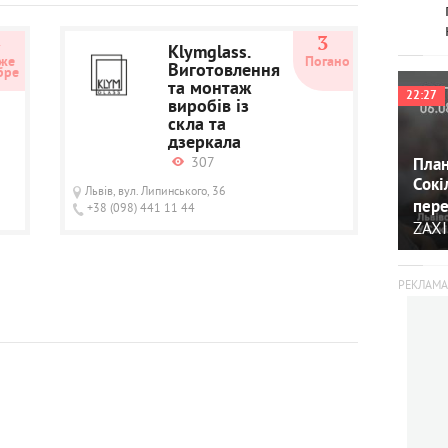
4
3
Klymglass.
же 
Погано
Виготовлення
бре
та монтаж
22:27
виробів із
скла та
дзеркала
307
План
Сокі
Львів, вул. Липинського, 36
пере
+38 (098) 441 11 44
ZAXI