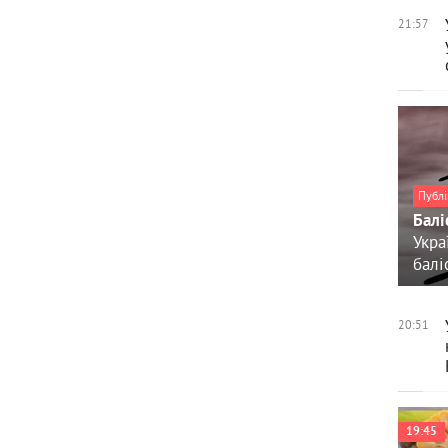
21:57
Публі
Балі
Укра
балі
20:51
19:45