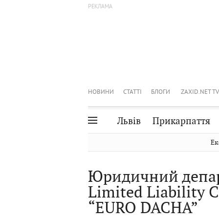
НОВИНИ
СТАТТІ
БЛОГИ
ZAXID.NET TV
Львів
Прикарпаття
Івано-Франківськ
Рівне
Ек
Тернопіль
Львів
Юридичний депа
Волинь
Чернівці
Limited Liability
Закарпаття
Шептицький
“EURO DACHA”