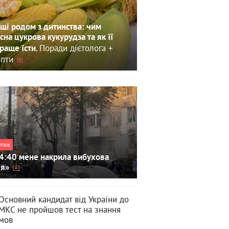
щі родом з дитинства: чим
сна цукрова кукурудза та як її
Поради дієтолога +
раще їсти.
пти
ртаж
4:40 мене накрила вибухова
ля»
Основний кандидат від України до
МКС не пройшов тест на знання
мов