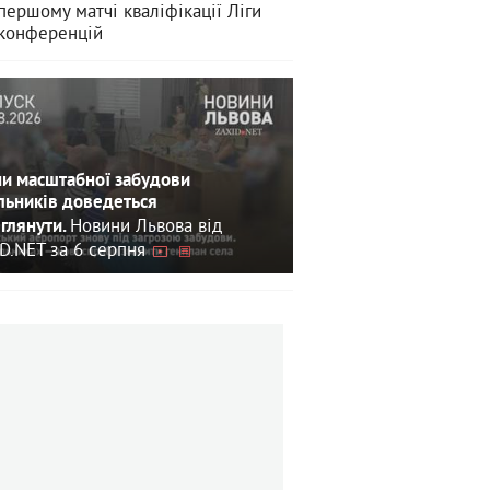
першому матчі кваліфікації Ліги
конференцій
и масштабної забудови
льників доведеться
Новини Львова від
глянути.
D.NET за 6 серпня