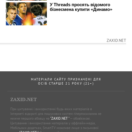
ZAXID.NET
МАТЕРІАЛИ САЙТУ ПРИЗНАЧЕНІ ДЛЯ
ОСІБ СТАРШЕ 21 РОКУ (21+)
ZAXID.NET
При цитуванні і використанні будь-яких матеріалів в
Інтернеті відкриті для пошукових систем гіперпосилання не
нижче першого абзацу на
"ZAXID.NET "
— обов’язкові.
Цитування і використання матеріалів у оффлайн-медіа,
Мобільних додатках, SmartTV можливе лише з письмової