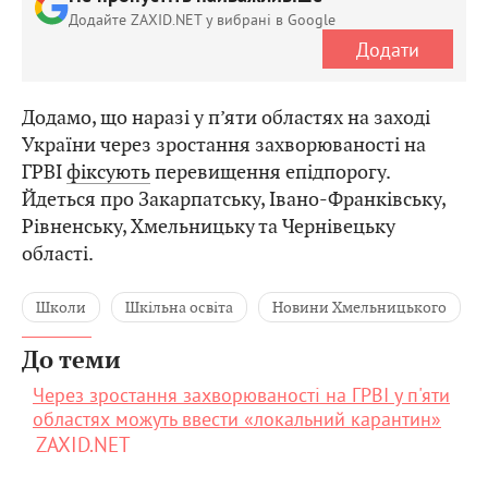
Додайте ZAXID.NET у вибрані в Google
Додати
Додамо, що наразі
у п’яти областях на заході
України через зростання захворюваності на
ГРВІ
фіксують
перевищення епідпорогу.
Йдеться про Закарпатську, Івано-Франківську,
Рівненську, Хмельницьку та Чернівецьку
області.
Школи
Шкільна освіта
Новини Хмельницького
До теми
Через зростання захворюваності на ГРВІ у п'яти
областях можуть ввести «локальний карантин»
ZAXID.NET