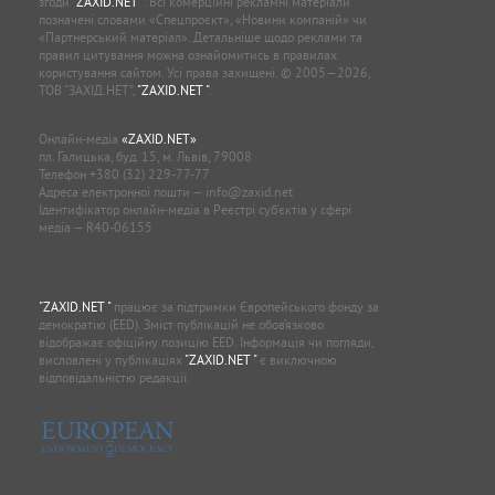
згоди
"ZAXID.NET "
. Всі комерційні рекламні матеріали
позначені словами «Спецпроєкт», «Новини компаній» чи
«Партнерський матеріал». Детальніше щодо реклами та
правил цитування можна ознайомитись в правилах
користування сайтом. Усі права захищені. © 2005—2026,
ТОВ “ЗАХІД.НЕТ”,
"ZAXID.NET "
.
Онлайн-медіа
«ZAXID.NET»
пл. Галицька, буд. 15, м. Львів, 79008
Телефон
+380 (32) 229-77-77
Адреса електронної пошти —
info@zaxid.net
Ідентифікатор онлайн-медіа в Реєстрі суб'єктів у сфері
медіа — R40-06155
"ZAXID.NET "
працює за підтримки Європейського фонду за
демократію (EED). Зміст публікацій не обов’язково
відображає офіційну позицію EED. Інформація чи погляди,
висловлені у публікаціях
"ZAXID.NET "
є виключною
відповідальністю редакції.