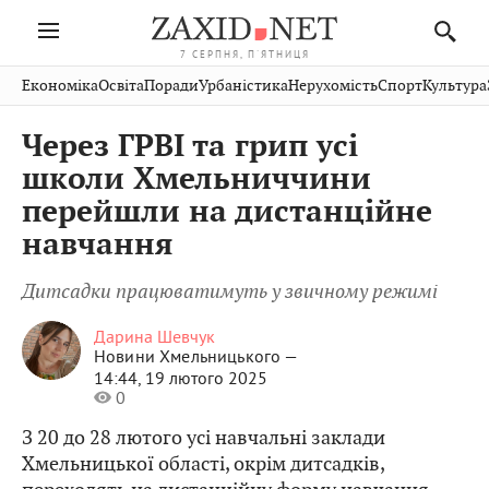
7 СЕРПНЯ, П'ЯТНИЦЯ
Івано-
Публікації
Авто
Словко
Культура
Економіка
Освіта
Поради
Урбаністика
Нерухомість
Спорт
Культура
Стрий
Рівне
Франківськ
Світ
Економіка
Рецепти
Здоров'я
Дрогобич
Львів
Тернопіль
Через ГРВІ та грип усі
Кіно
Дім
Спорт
Краєзнавство
Хмельницький
Чернівці
Волинь
школи Хмельниччини
Фото
Освіта
Нерухомість
Домашні
Вінниця
Шептицький
перейшли на дистанційне
Закарпаття
тварини
навчання
Дитсадки працюватимуть у звичному режимі
Дарина Шевчук
Новини Хмельницького —
14:44, 19 лютого 2025
0
З 20 до 28 лютого усі навчальні заклади
Хмельницької області, окрім дитсадків,