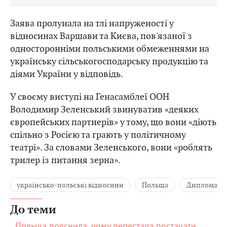
Заява пролунала на тлі напруженості у
відносинах Варшави та Києва, пов'язаної з
односторонніми польськими обмеженнями на
українську сільськогосподарську продукцію та
діями України у відповідь.
У своєму виступі на Генасамблеї ООН
Володимир Зеленський звинуватив «деяких
європейських партнерів» у тому, що вони «діють
спільно з Росією та грають у політичному
театрі». За словами Зеленського, вони «роблять
трилер із питання зерна».
українсько-польські відносини
Польща
Дипломатія
До теми
Польща пояснила, чому перестала постачати