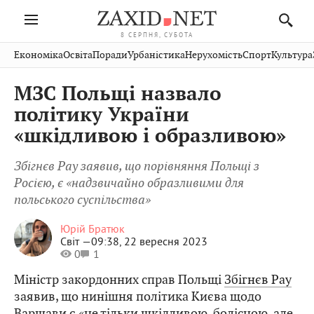
8 СЕРПНЯ, СУБОТА
Івано-
Публікації
Авто
Словко
Культура
Економіка
Освіта
Поради
Урбаністика
Нерухомість
Спорт
Культура
Стрий
Рівне
Франківськ
Світ
Економіка
Рецепти
Здоров'я
Дрогобич
Львів
Тернопіль
МЗС Польщі назвало
Кіно
Дім
Спорт
Краєзнавство
Хмельницький
Чернівці
Волинь
політику України
Фото
Освіта
Нерухомість
Домашні
Вінниця
Шептицький
«шкідливою і образливою»
Закарпаття
тварини
Збігнєв Рау заявив, що порівняння Польщі з
Росією, є «надзвичайно образливими для
польського суспільства»
Юрій Братюк
Світ —
09:38, 22 вересня 2023
0
1
Міністр закордонних справ Польщі
Збігнєв Рау
заявив, що нинішня політика Києва щодо
Варшави є «не тільки шкідливою, болісною, але,