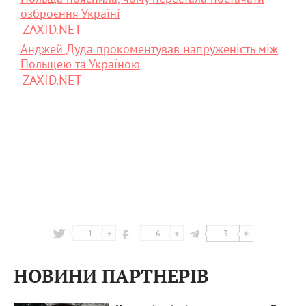
озброєння Україні
ZAXID.NET
Анджей Дуда прокоментував напруженість між
Польщею та Україною
ZAXID.NET
1
6
3
НОВИНИ ПАРТНЕРІВ