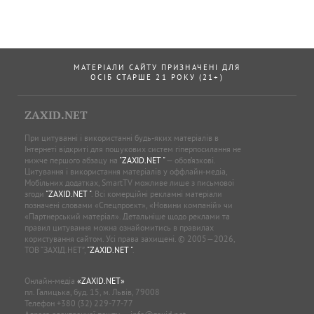
МАТЕРІАЛИ САЙТУ ПРИЗНАЧЕНІ ДЛЯ
ОСІБ СТАРШЕ 21 РОКУ (21+)
ZAXID.NET
При цитуванні і використанні будь-яких матеріалів в
Інтернеті відкриті для пошукових систем гіперпосилання не
нижче першого абзацу на
"ZAXID.NET "
— обов’язкові.
Цитування і використання матеріалів у оффлайн-медіа,
Мобільних додатках, SmartTV можливе лише з письмової
згоди
"ZAXID.NET "
. Всі комерційні рекламні матеріали
позначені словами «Спецпроєкт», «Новини компаній» чи
«Партнерський матеріал». Детальніше щодо реклами та
правил цитування можна ознайомитись в правилах
користування сайтом. Усі права захищені. © 2005—2026,
ТОВ “ЗАХІД.НЕТ”,
"ZAXID.NET "
.
Онлайн-медіа
«ZAXID.NET»
пл. Галицька, буд. 15, м. Львів, 79008
Телефон
+380 (32) 229-77-77