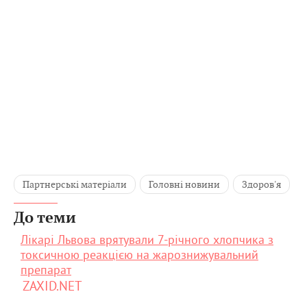
Партнерські матеріали
Головні новини
Здоров'я
До теми
Лікарі Львова врятували 7-річного хлопчика з
токсичною реакцією на жарознижувальний
препарат
ZAXID.NET