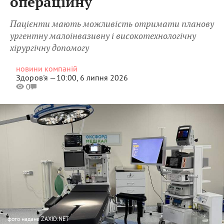
операційну
Пацієнти мають можливість отримати планову
ургентну малоінвазивну і високотехнологічну
хірургічну допомогу
новини компаній
Здоров'я —
10:00, 6 липня 2026
0
фото
надане ZAXID.NET