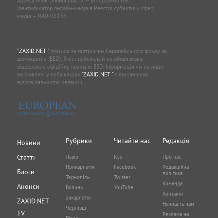
Адреса електронної пошти —
info@zaxid.net
Ідентифікатор онлайн-медіа в Реєстрі суб'єктів у сфері
медіа — R40-06155
"ZAXID.NET "
працює за підтримки Європейського фонду за
демократію (EED). Зміст публікацій не обов’язково
відображає офіційну позицію EED. Інформація чи погляди,
висловлені у публікаціях
"ZAXID.NET "
є виключною
відповідальністю редакції.
Рубрики
Читайте нас
Редакція
Новини
Статті
Львів
Rss
Про нас
Прикарпаття
Facebook
Редакційна
Блоги
політика
Тернопіль
Twitter
Команда
Анонси
Волинь
YouTube
Контакти
Закарпаття
ZAXID.NET
Напишіть нам
Чернівці
TV
Реклама на