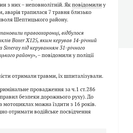
ин з них – неповнолітній. Як
повідомили
у
и, аварія трапилася 7 травня близько
ичволя Шептицького району.
тановили правоохоронці, відбулося
лів Boxer X125, яким керував 14-річний
 Sineray під керуванням 31-річного
ького району
», – повідомили у поліції
сти отримали травми, їх шпиталізували.
кримінальне провадження за ч.1 ст.286
правил безпеки дорожнього руху). До
на мотоциклах можна їздити з 16 років.
дно отримати водійське посвідчення