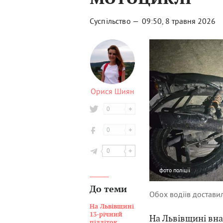
Суспільство —
09:50, 8 травня 2026
Орися Шиян
0
0
0
фото
поліції
До теми
Обох водїів достави
На Львівщині
13-річний
На Львівщині вна
підліток