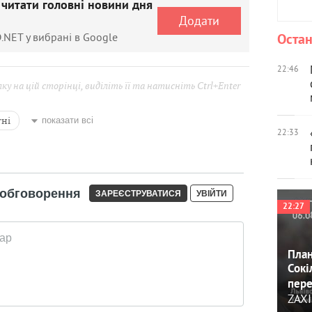
 читати головні новини дня
Додати
.NET у вибрані в Google
Остан
22:46
у на цій сторінці, виділіть її та натисніть Ctrl+Enter
тні
показати всі
22:33
22:27
План
Сокі
пере
ZAXI