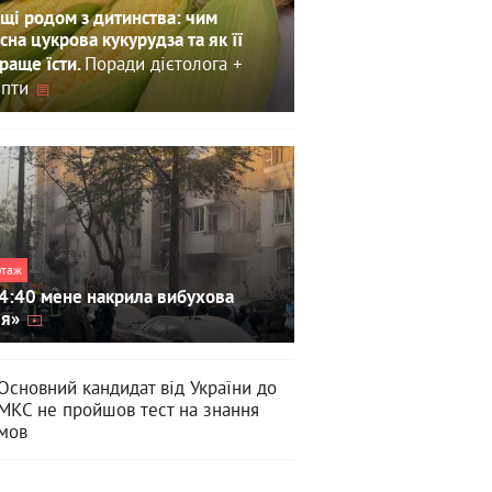
щі родом з дитинства: чим
сна цукрова кукурудза та як її
Поради дієтолога +
раще їсти.
пти
ртаж
4:40 мене накрила вибухова
ля»
Основний кандидат від України до
МКС не пройшов тест на знання
мов