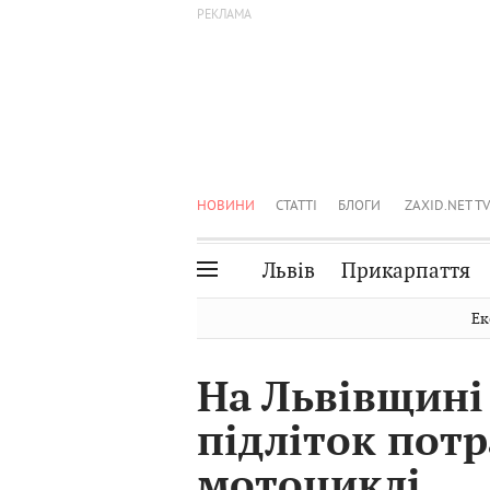
НОВИНИ
СТАТТІ
БЛОГИ
ZAXID.NET TV
Львів
Прикарпаття
Івано-Франківськ
Рівне
Ек
Тернопіль
Львів
На Львівщині
Волинь
Чернівці
підліток потр
Закарпаття
Шептицький
мотоциклі