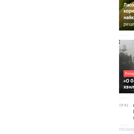
Ласо
кори
найк
реце
Репо
«О 0
хви
19:41