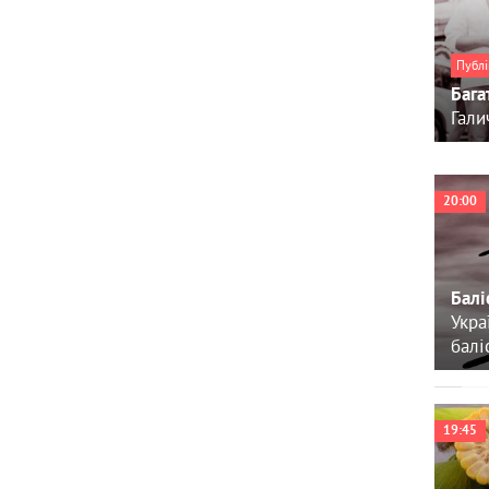
Публі
Бага
Гали
20:00
Балі
Укра
балі
19:45