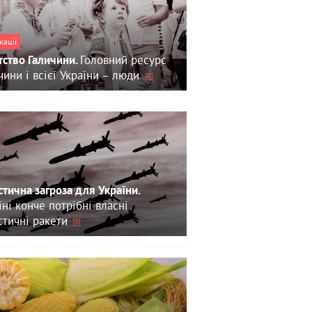
кації
Головний ресурс
тство Галичини.
чини і всієї України – люди
стична загроза для України.
їні конче потрібні власні
стичні ракети