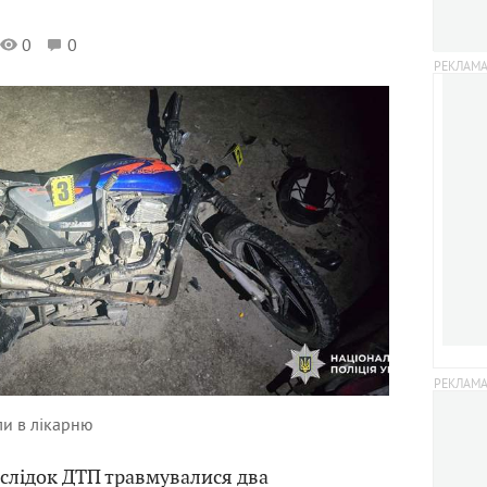
0
0
ли в лікарню
слідок ДТП травмувалися два