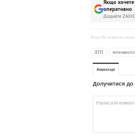
Якщо хочете
оперативно
Додайте ZAXID
Якщо Ви виявили помилк
ДТП
неповнолі