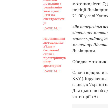
мотоциклісти. Од
потрапив у
реанімацію
поліції Львівщин
внаслідок
21:00 у селі Куп
ДТП на
електроскуте
рі
«
Як попередньо вс
ZAXID.NET
зіткнення мотоцик
житель району, та
На Львівщині
мотоцикліст
мешканця Шептиц
вʼїхав у
Львівщини.
бетонний
стовп і
проштрикнув
Обидва мотоциклі
ногу
арматурою
ZAXID.NET
Слідчі відкрили 
ККУ (Порушення 
слова, в Україні 
Для цього необхі
категорії «А».