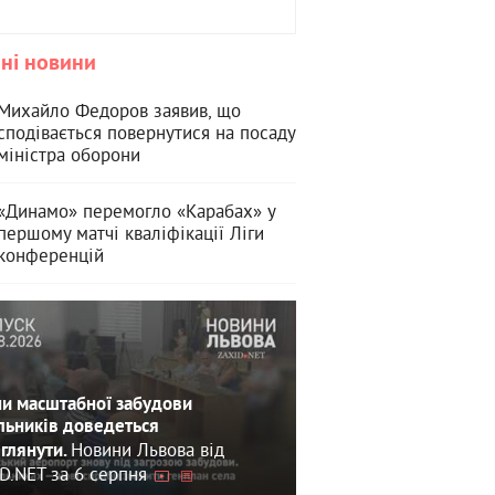
ні новини
Михайло Федоров заявив, що
сподівається повернутися на посаду
міністра оборони
«Динамо» перемогло «Карабах» у
першому матчі кваліфікації Ліги
конференцій
и масштабної забудови
льників доведеться
Новини Львова від
глянути.
D.NET за 6 серпня