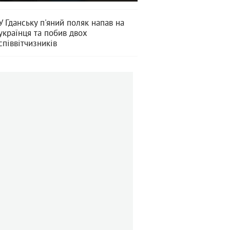
У Гданську п'яний поляк напав на
українця та побив двох
співвітчизників