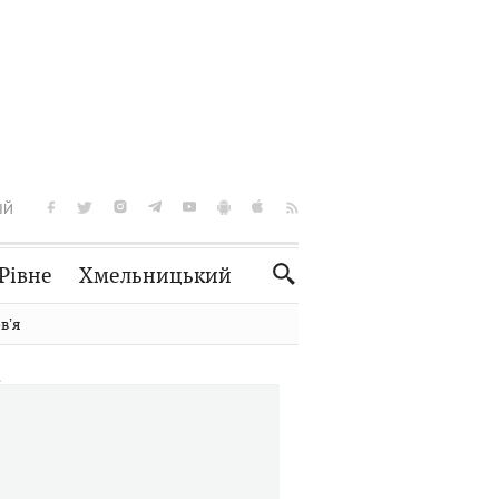
ІЙ
Рівне
Хмельницький
Словко
Культура
вʼя
Рецепти
Здоров'я
Спорт
Краєзнавство
Нерухомість
Домашні тварини