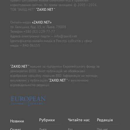
правил цитування можна ознайомитись в правилах
користування сайтом. Усі права захищені. © 2005—2026,
ТОВ “ЗАХІД.НЕТ”,
"ZAXID.NET "
.
Онлайн-медіа
«ZAXID.NET»
пл. Галицька, буд. 15, м. Львів, 79008
Телефон
+380 (32) 229-77-77
Адреса електронної пошти —
info@zaxid.net
Ідентифікатор онлайн-медіа в Реєстрі суб'єктів у сфері
медіа — R40-06155
"ZAXID.NET "
працює за підтримки Європейського фонду за
демократію (EED). Зміст публікацій не обов’язково
відображає офіційну позицію EED. Інформація чи погляди,
висловлені у публікаціях
"ZAXID.NET "
є виключною
відповідальністю редакції.
Рубрики
Читайте нас
Редакція
Новини
Статті
Львів
Rss
Про нас