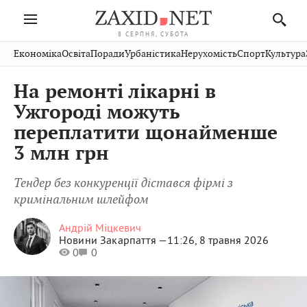
8 СЕРПНЯ, СУБОТА
Івано-
Публікації
Авто
Словко
Культура
Економіка
Освіта
Поради
Урбаністика
Нерухомість
Спорт
Культура
Стрий
Рівне
Франківськ
Світ
Економіка
Рецепти
Здоров'я
Дрогобич
Львів
Тернопіль
На ремонті лікарні в
Кіно
Дім
Спорт
Краєзнавство
Хмельницький
Чернівці
Волинь
Ужгороді можуть
Фото
Освіта
Нерухомість
Домашні
Вінниця
Шептицький
переплатити щонайменше
Закарпаття
тварини
3 млн грн
Тендер без конкуренції дістався фірмі з
кримінальним шлейфом
Андрій Міцкевич
Новини Закарпаття —
11:26, 8 травня 2026
0
0