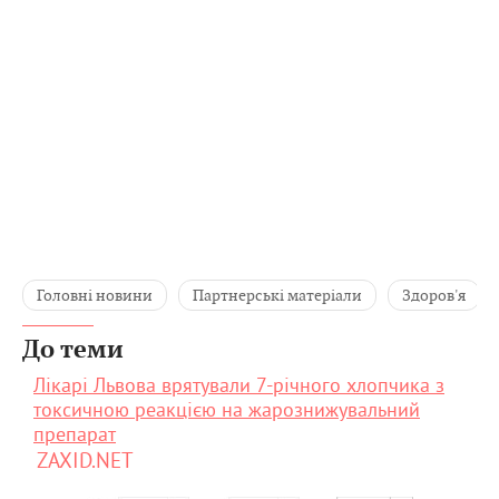
Головні новини
Партнерські матеріали
Здоров'я
До теми
Лікарі Львова врятували 7-річного хлопчика з
токсичною реакцією на жарознижувальний
препарат
ZAXID.NET