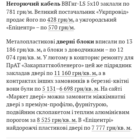
ВВГнг-LS 5х10 заклали по
Негорючий кабель
781 грн/м. Великий постачальник «Укрпровід»
продає його по
428 грн/м
, а ужгородський
«Епіцентр» – по
570 грн/м
.
Металопластикові
вписали по 13
дверні блоки
186 грн/кв. м, а блоки з доводчиками – по 12
074 грн/кв. м. У лютому в кошторис ремонту для
ПрАТ «Закарпаттяобленерго» цей же підрядник
закладав двері по
11 160 грн/кв. м
, а в
контрактах інших замовників в березні-квітні
вони були по
5 131
–
6 698 грн/кв. м
. На сайті
«Маркет двері» можна замовити міжкімнатні
двері з преміум-профілю, фурнітурою,
подвійним склопакетом і теплим алюмінієвим
порогом за
8 525 грн/кв. м.
В «Епіцентрі»
найдорожчі пластикові двері по
7 777 грн/кв. м
.