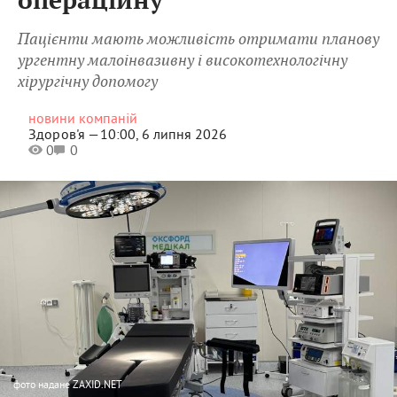
операційну
Пацієнти мають можливість отримати планову
ургентну малоінвазивну і високотехнологічну
хірургічну допомогу
новини компаній
Здоров'я —
10:00, 6 липня 2026
0
0
фото
надане ZAXID.NET