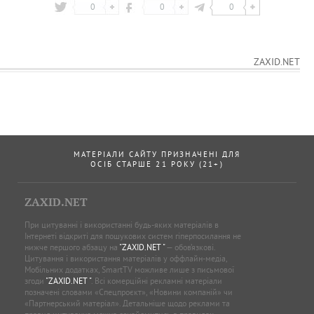
0
0
0
ZAXID.NET
МАТЕРІАЛИ САЙТУ ПРИЗНАЧЕНІ ДЛЯ
ОСІБ СТАРШЕ 21 РОКУ (21+)
ZAXID.NET
При цитуванні і використанні будь-яких матеріалів в
Інтернеті відкриті для пошукових систем гіперпосилання не
нижче першого абзацу на
"ZAXID.NET "
— обов’язкові.
Цитування і використання матеріалів у оффлайн-медіа,
Мобільних додатках, SmartTV можливе лише з письмової
згоди
"ZAXID.NET "
. Всі комерційні рекламні матеріали
позначені словами «Спецпроєкт», «Новини компаній» чи
«Партнерський матеріал». Детальніше щодо реклами та