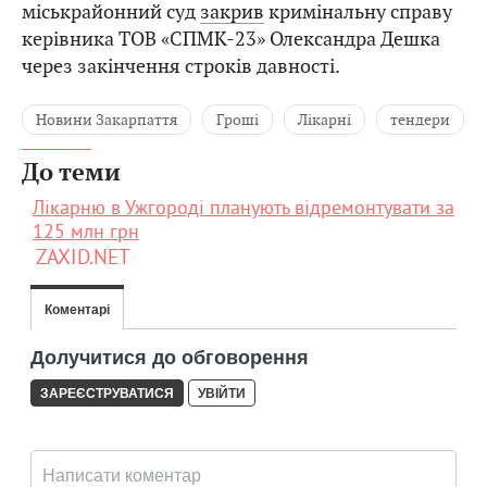
міськрайонний суд
закрив
кримінальну справу
керівника ТОВ «СПМК-23» Олександра Дешка
через закінчення строків давності.
Новини Закарпаття
Гроші
Лікарні
тендери
До теми
Лікарню в Ужгороді планують відремонтувати за
125 млн грн
ZAXID.NET