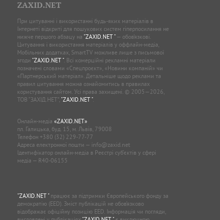
ZAXID.NET
При цитуванні і використанні будь-яких матеріалів в
Інтернеті відкриті для пошукових систем гіперпосилання не
нижче першого абзацу на
"ZAXID.NET "
— обов’язкові.
Цитування і використання матеріалів у оффлайн-медіа,
Мобільних додатках, SmartTV можливе лише з письмової
згоди
"ZAXID.NET "
. Всі комерційні рекламні матеріали
позначені словами «Спецпроєкт», «Новини компаній» чи
«Партнерський матеріал». Детальніше щодо реклами та
правил цитування можна ознайомитись в правилах
користування сайтом. Усі права захищені. © 2005—2026,
ТОВ “ЗАХІД.НЕТ”,
"ZAXID.NET "
.
Онлайн-медіа
«ZAXID.NET»
пл. Галицька, буд. 15, м. Львів, 79008
Телефон
+380 (32) 229-77-77
Адреса електронної пошти —
info@zaxid.net
Ідентифікатор онлайн-медіа в Реєстрі суб'єктів у сфері
медіа — R40-06155
"ZAXID.NET "
працює за підтримки Європейського фонду за
демократію (EED). Зміст публікацій не обов’язково
відображає офіційну позицію EED. Інформація чи погляди,
висловлені у публікаціях
"ZAXID.NET "
є виключною