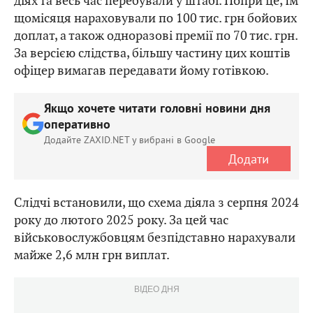
діях та весь час перебували у штабі. Попри це, їм
щомісяця нараховували по 100 тис. грн бойових
доплат, а також одноразові премії по 70 тис. грн.
За версією слідства, більшу частину цих коштів
офіцер вимагав передавати йому готівкою.
Якщо хочете читати головні новини дня
оперативно
Додайте ZAXID.NET у вибрані в Google
Додати
Слідчі встановили, що схема діяла з серпня 2024
року до лютого 2025 року. За цей час
військовослужбовцям безпідставно нарахували
майже 2,6 млн грн виплат.
ВІДЕО ДНЯ