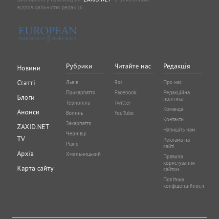
відповідальністю редакції.
Рубрики
Читайте нас
Редакція
Новини
Статті
Львів
Rss
Про нас
Прикарпаття
Facebook
Редакційна
Блоги
політика
Тернопіль
Twitter
Команда
Анонси
Волинь
YouTube
Контакти
Закарпаття
ZAXID.NET
Напишіть нам
Чернівці
TV
Реклама на
Рівне
сайті
Архів
Хмельницький
Правила
користування
Карта сайту
сайтом
Політика
конфіденційності