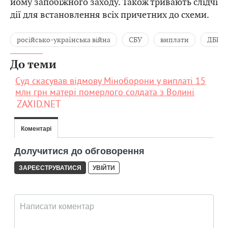
йому запобіжного заходу. Також тривають слідчі
дії для встановлення всіх причетних до схеми.
російсько-українська війна
СБУ
виплати
ДБР
До теми
Суд скасував відмову Міноборони у виплаті 15
млн грн матері померлого солдата з Волині
ZAXID.NET