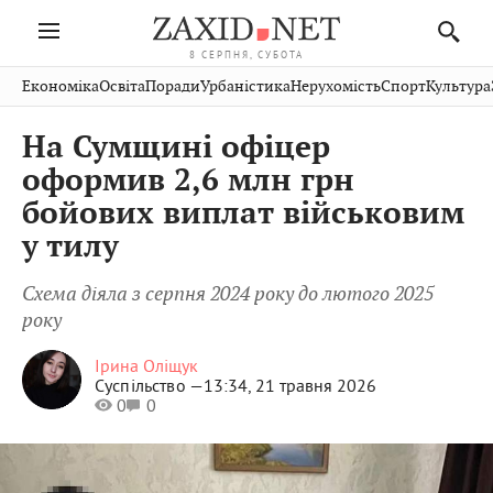
8 СЕРПНЯ, СУБОТА
Івано-
Публікації
Авто
Словко
Культура
Економіка
Освіта
Поради
Урбаністика
Нерухомість
Спорт
Культура
Стрий
Рівне
Франківськ
Світ
Економіка
Рецепти
Здоров'я
Дрогобич
Львів
Тернопіль
На Сумщині офіцер
Кіно
Дім
Спорт
Краєзнавство
Хмельницький
Чернівці
Волинь
оформив 2,6 млн грн
Фото
Освіта
Нерухомість
Домашні
Вінниця
Шептицький
бойових виплат військовим
Закарпаття
тварини
у тилу
Схема діяла з серпня 2024 року до лютого 2025
року
Ірина Оліщук
Суспільство —
13:34, 21 травня 2026
0
0