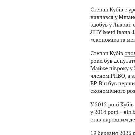
Степан Кубів
є ур
навчався у Мшане
здобув у Львові:
ЛНУ імені Івана Ф
«економіка та ме
Степан Кубів
очо
роки був депутат
Майже півроку у 
членом РНБО, а з
ВР. Він був перш
економічного роз
У 2012 році Кубі
у 2014 році – від
став народним де
19 березня 2026 