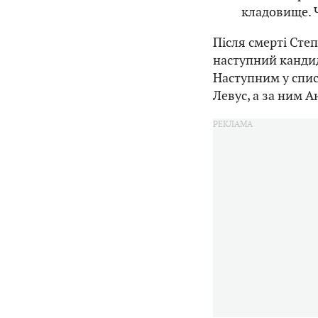
кладовище. 
Після смерті Сте
наступний кандид
Наступним у спис
Левус, а за ним А