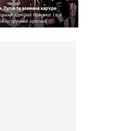
, Путін та зламана кар'єра.
цький адмірал пояснює свій
ій незручний прогноз