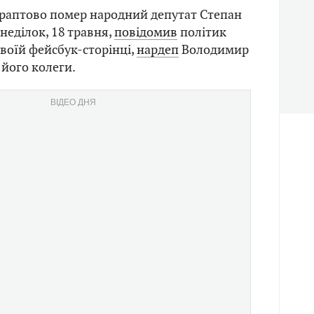
 раптово помер народний депутат Степан
онеділок, 18 травня,
повідомив
політик
своїй фейсбук-сторінці,
нардеп
Володимир
 його колеги.
ВІДЕО ДНЯ