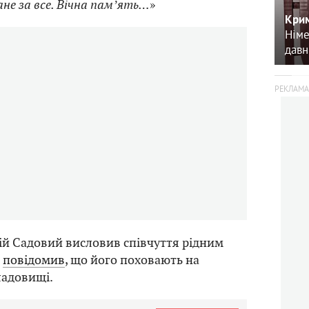
не за все. Вічна памʼять…
»
Крим
Німе
давн
ій Садовий висловив співчуття рідним
а
повідомив
, що його поховають на
ладовищі.