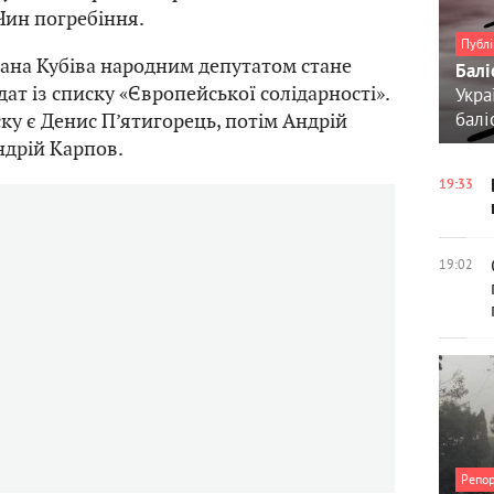
Чин погребіння.
Публі
пана Кубіва народним депутатом стане
Балі
ат із списку «Європейської солідарності».
Укра
балі
ку є Денис П’ятигорець, потім Андрій
ндрій Карпов.
19:33
19:02
Репо