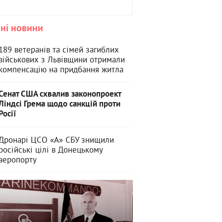
ні новини
189 ветеранів та сімей загиблих
військових з Львівщини отримали
компенсацію на придбання житла
Сенат США схвалив законопроект
Ліндсі Грема щодо санкцій проти
Росії
Дронарі ЦСО «А» СБУ знищили
російські цілі в Донецькому
аеропорту