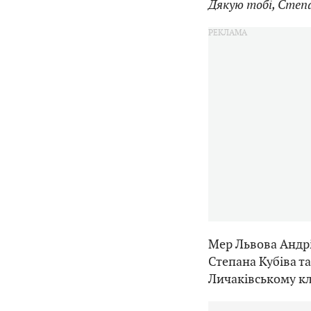
Дякую тобі, Степа
Мер Львова Андр
Степана Кубіва т
Личаківському к