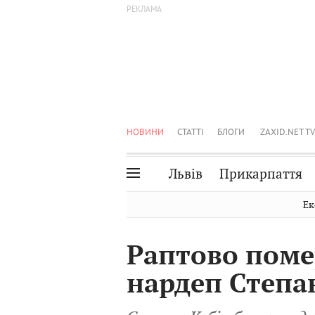
НОВИНИ
СТАТТІ
БЛОГИ
ZAXID.NET TV
Львів
Прикарпаття
Івано-Франківськ
Рівне
Ек
Тернопіль
Львів
Раптово поме
Волинь
Чернівці
нардеп Степа
Закарпаття
Шептицький