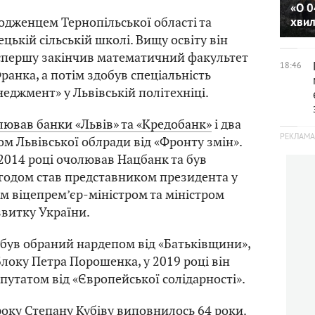
«О 0
одженцем Тернопільської області та
хви
цькій сільській школі. Вищу освіту він
 спершу закінчив математичний факультет
18:46
ранка, а потім здобув спеціальність
неджмент» у Львівській політехніці.
лював банки «Львів» та «Кредобанк»
і два
ом Львівської облради від «Фронту змін».
2014 році очолював Нацбанк та був
годом став представником президента у
им віцепрем’єр-міністром та міністром
витку України.
в був обраний нардепом від «Батьківщини»,
 Блоку Петра Порошенка, у 2019 році він
путатом від «Європейської солідарності».
року Степану Кубіву виповнилось 64 роки.