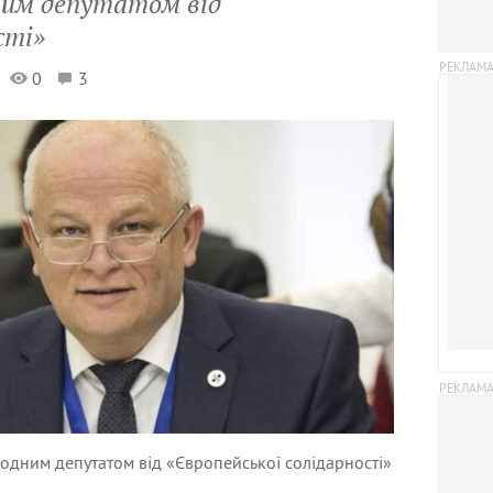
ним депутатом від
сті»
0
3
родним депутатом від «Європейської солідарності»