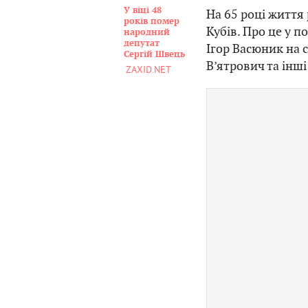
У віці 48
На 65 році життя
років помер
Кубів. Про це у п
народний
депутат
Ігор Васюник на 
Сергій Швець
В’ятрович та інші
ZAXID.NET