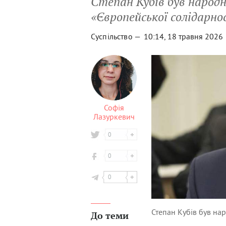
Степан Кубів був народ
«Європейської солідарно
Суспільство —
10:14, 18 травня 2026
Софія
Лазуркевич
0
0
0
Степан Кубів був на
До теми