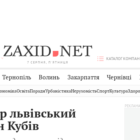
КАТАЛОГ КОМПАН
7 СЕРПНЯ, П'ЯТНИЦЯ
Тернопіль
Волинь
Закарпаття
Чернівці
Стрий
Публікації
Авто
ономіка
Освіта
Поради
Урбаністика
Нерухомість
Спорт
Культура
Здоро
Дрогобич
Світ
Економіка
р львівський
Хмельницький
Кіно
Дім
н Кубів
Вінниця
Фото
Освіта