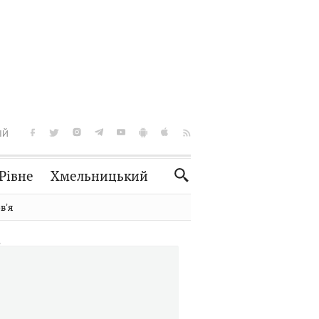
ІЙ
Рівне
Хмельницький
Словко
Культура
вʼя
Рецепти
Здоров'я
Спорт
Краєзнавство
Нерухомість
Домашні тварини