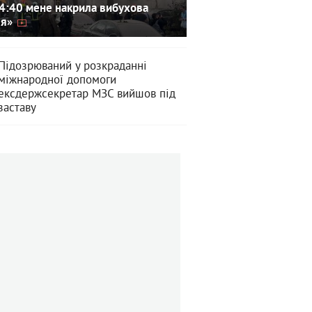
4:40 мене накрила вибухова
ля»
Підозрюваний у розкраданні
міжнародної допомоги
ексдержсекретар МЗС вийшов під
заставу