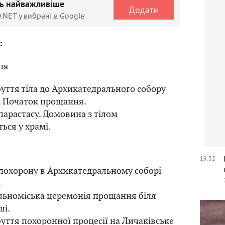
ть найважливіше
Додати
.NET у вибрані в Google
:
ня
уття тіла до Архикатедрального собору
. Початок прощання.
парастасу. Домовина з тілом
ься у храмі.
я
19:52
 похорону в Архикатедральному соборі
.
альноміська церемонія прощання біля
ші.
уття похоронної процесії на Личаківське