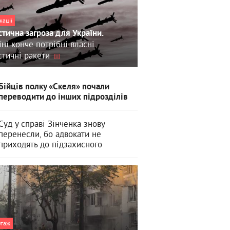
кації
стична загроза для України.
їні конче потрібні власні
стичні ракети
Бійців полку «Скеля» почали
переводити до інших підрозділів
Суд у справі Зінченка знову
перенесли, бо адвокати не
приходять до підзахисного
ртаж