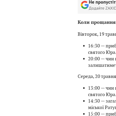
Не пропусті
Додайте ZAXID
Коли прощання
Вівторок, 19 трав
16:30 — приб
святого Юра
20:00 — чин 
залишатимет
Середа, 20 травн
13:00 — чин
святого Юра
14:30 — заг
міської Рату
15:00 — приб