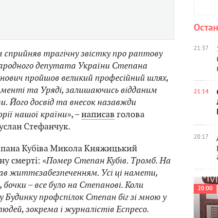
Остан
21:37
м сприйняв трагічну звістку про раптову
народного депутата України Степана
анович пройшов великий професійний шлях,
менті та Уряді, залишаючись відданим
21:14
и. Його досвід та внесок назавжди
рії нашої країни
», –
написав
голова
услан Стефанчук.
20:17
епана Кубіва Микола Княжицький
у смерті: «
Помер Степан Кубів. Тромб. На
вав життєзабезпеченням. Усі ці намети,
 бочки – все було на Степанові. Коли
20:00
 Будинку профспілок Степан біг зі мною у
юдей, зокрема і журналістів Еспресо.