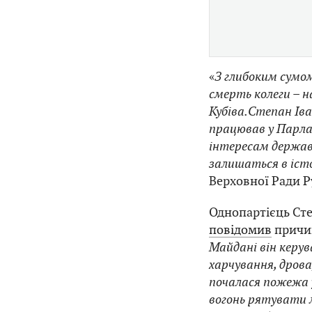
«
З глибоким сумо
смерть колеги – 
Кубіва.Степан Ів
працював у Парла
інтересам держав
залишаться в істо
Верховної Ради Р
Однопартієць Ст
повідомив
причин
Майдані він керу
харчування, дрова,
почалася пожежа у
вогонь рятувати л