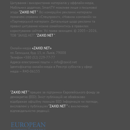
Цитування і використання матеріалів у оффлайн-медіа,
Мобільних додатках, SmartTV можливе лише з письмової
згоди
"ZAXID.NET "
. Всі комерційні рекламні матеріали
позначені словами «Спецпроєкт», «Новини компаній» чи
«Партнерський матеріал». Детальніше щодо реклами та
правил цитування можна ознайомитись в правилах
користування сайтом. Усі права захищені. © 2005—2026,
ТОВ “ЗАХІД.НЕТ”,
"ZAXID.NET "
.
Онлайн-медіа
«ZAXID.NET»
пл. Галицька, буд. 15, м. Львів, 79008
Телефон
+380 (32) 229-77-77
Адреса електронної пошти —
info@zaxid.net
Ідентифікатор онлайн-медіа в Реєстрі суб'єктів у сфері
медіа — R40-06155
"ZAXID.NET "
працює за підтримки Європейського фонду за
демократію (EED). Зміст публікацій не обов’язково
відображає офіційну позицію EED. Інформація чи погляди,
висловлені у публікаціях
"ZAXID.NET "
є виключною
відповідальністю редакції.