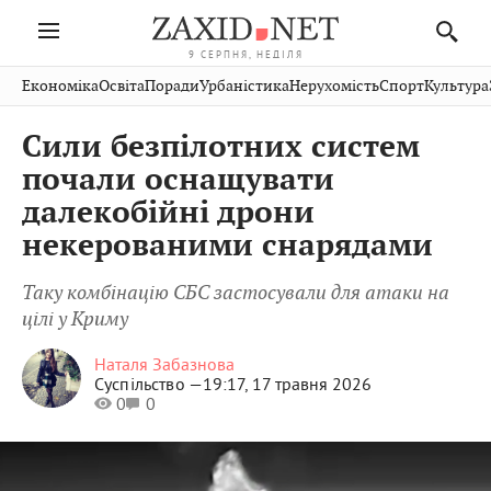
9 СЕРПНЯ, НЕДІЛЯ
Івано-
Публікації
Авто
Словко
Культура
Економіка
Освіта
Поради
Урбаністика
Нерухомість
Спорт
Культура
Стрий
Рівне
Франківськ
Світ
Економіка
Рецепти
Здоров'я
Дрогобич
Львів
Тернопіль
Сили безпілотних систем
Кіно
Дім
Спорт
Краєзнавство
Хмельницький
Чернівці
Волинь
почали оснащувати
Фото
Освіта
Нерухомість
Домашні
Вінниця
Шептицький
далекобійні дрони
Закарпаття
тварини
некерованими снарядами
Таку комбінацію СБС застосували для атаки на
цілі у Криму
Наталя Забазнова
Суспільство —
19:17, 17 травня 2026
0
0