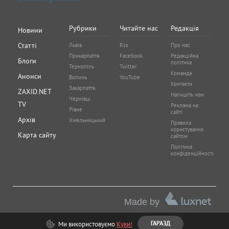
Рубрики
Читайте нас
Редакція
Новини
Статті
Львів
Rss
Про нас
Прикарпаття
Facebook
Редакційна
Блоги
політика
Тернопіль
Twitter
Команда
Анонси
Волинь
YouTube
Контакти
Закарпаття
ZAXID.NET
Напишіть нам
Чернівці
TV
Реклама на
Рівне
сайті
Архів
Хмельницький
Правила
користування
Карта сайту
сайтом
Політика
конфіденційності
Made by
Ми використовуємо
Куки!
ГАРАЗД