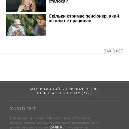
ZAXID.NET
МАТЕРІАЛИ САЙТУ ПРИЗНАЧЕНІ ДЛЯ
ОСІБ СТАРШЕ 21 РОКУ (21+)
ZAXID.NET
При цитуванні і використанні будь-яких матеріалів в
Інтернеті відкриті для пошукових систем гіперпосилання не
нижче першого абзацу на
"ZAXID.NET "
— обов’язкові.