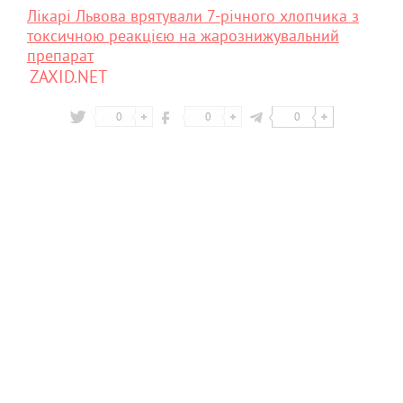
Лікарі Львова врятували 7-річного хлопчика з
токсичною реакцією на жарознижувальний
препарат
ZAXID.NET
0
0
0