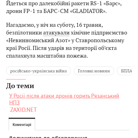
Йдеться про далекобійні ракети RS-1 «Барс»,
дрони FP-1 та БАРС-СМ «GLADIATOR».
Нагадаємо, у ніч на суботу, 16 травня,
безпілотники
атакували
хімічне підприємство
«Невинномиський Азот» у Ставропольському
краї Росії. Після ударів на території об’єкта
спалахнула масштабна пожежа.
російсько-українська війна
Головні новини
БПЛА
До теми
У Росії після атаки дронів горить Рязанський
НПЗ
ZAXID.NET