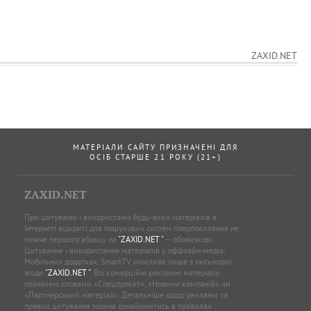
ZAXID.NET
МАТЕРІАЛИ САЙТУ ПРИЗНАЧЕНІ ДЛЯ
ОСІБ СТАРШЕ 21 РОКУ (21+)
ZAXID.NET
При цитуванні і використанні будь-яких матеріалів в
Інтернеті відкриті для пошукових систем гіперпосилання не
нижче першого абзацу на
"ZAXID.NET "
— обов’язкові.
Цитування і використання матеріалів у оффлайн-медіа,
Мобільних додатках, SmartTV можливе лише з письмової
згоди
"ZAXID.NET "
. Всі комерційні рекламні матеріали
позначені словами «Спецпроєкт», «Новини компаній» чи
«Партнерський матеріал». Детальніше щодо реклами та
правил цитування можна ознайомитись в правилах