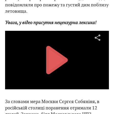
повідомляли про пожежу та густий дим поблизу
летовища.
Увага, у відео присутня нецензурна лексика!
За словами мера Москви Сєргєя Собяніня, в
російській столиці поранення отримали 12