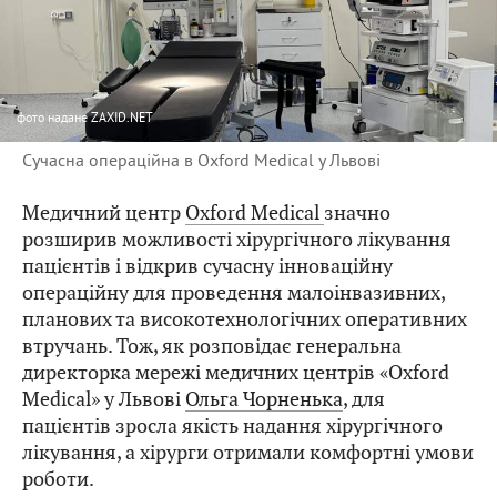
фото
надане ZAXID.NET
Сучасна операційна в Oxford Medical у Львові
Медичний центр
Oxford Medical
значно
розширив можливості хірургічного лікування
пацієнтів і відкрив сучасну інноваційну
операційну для проведення малоінвазивних,
планових та високотехнологічних оперативних
втручань. Тож, як розповідає генеральна
директорка мережі медичних центрів «Oxford
Medical» у Львові
Ольга Чорненька
, для
пацієнтів зросла якість надання хірургічного
лікування, а хірурги отримали комфортні умови
роботи.