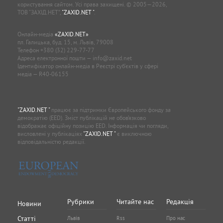
користування сайтом. Усі права захищені. © 2005—2026,
ТОВ “ЗАХІД.НЕТ”,
"ZAXID.NET "
.
Онлайн-медіа
«ZAXID.NET»
пл. Галицька, буд. 15, м. Львів, 79008
Телефон
+380 (32) 229-77-77
Адреса електронної пошти —
info@zaxid.net
Ідентифікатор онлайн-медіа в Реєстрі суб'єктів у сфері
медіа — R40-06155
"ZAXID.NET "
працює за підтримки Європейського фонду за
демократію (EED). Зміст публікацій не обов’язково
відображає офіційну позицію EED. Інформація чи погляди,
висловлені у публікаціях
"ZAXID.NET "
є виключною
відповідальністю редакції.
Рубрики
Читайте нас
Редакція
Новини
Статті
Львів
Rss
Про нас