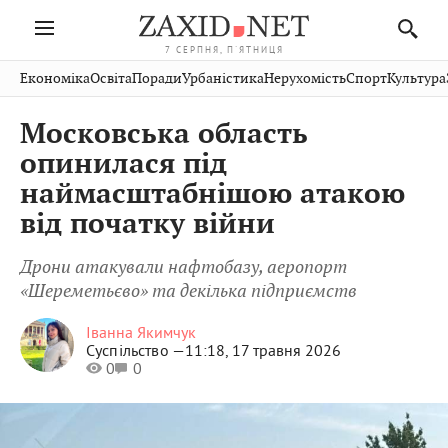
7 СЕРПНЯ, П'ЯТНИЦЯ
Івано-
Публікації
Авто
Словко
Культура
Економіка
Освіта
Поради
Урбаністика
Нерухомість
Спорт
Культура
Стрий
Рівне
Франківськ
Світ
Економіка
Рецепти
Здоров'я
Дрогобич
Львів
Тернопіль
Московська область
Кіно
Дім
Спорт
Краєзнавство
Хмельницький
Чернівці
Волинь
опинилася під
Фото
Освіта
Нерухомість
Домашні
Вінниця
Шептицький
наймасштабнішою атакою
Закарпаття
тварини
від початку війни
Дрони атакували нафтобазу, аеропорт
«Шереметьєво» та декілька підприємств
Іванна Якимчук
Суспільство —
11:18, 17 травня 2026
0
0