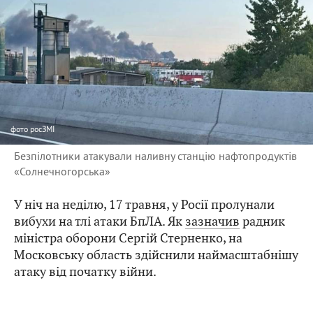
фото
росЗМІ
Безпілотники атакували наливну станцію нафтопродуктів
«Солнечногорська»
У ніч на неділю, 17 травня, у Росії пролунали
вибухи на тлі атаки БпЛА. Як
зазначив
радник
міністра оборони Сергій Стерненко, на
Московську область здійснили наймасштабнішу
атаку від початку війни.