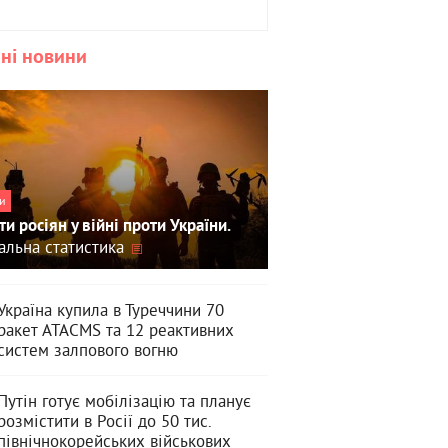
ні новини
и
ти росіян у війні проти України.
альна статистика
Україна купила в Туреччини 70
ракет ATACMS та 12 реактивних
систем залпового вогню
Путін готує мобілізацію та планує
розмістити в Росії до 50 тис.
північнокорейських військових