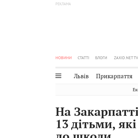
НОВИНИ
СТАТТІ
БЛОГИ
ZAXID.NET TV
Львів
Прикарпаття
Івано-Франківськ
Рівне
Ек
Тернопіль
Львів
На Закарпатт
Волинь
Чернівці
13 дітьми, як
Закарпаття
Шептицький
до школи