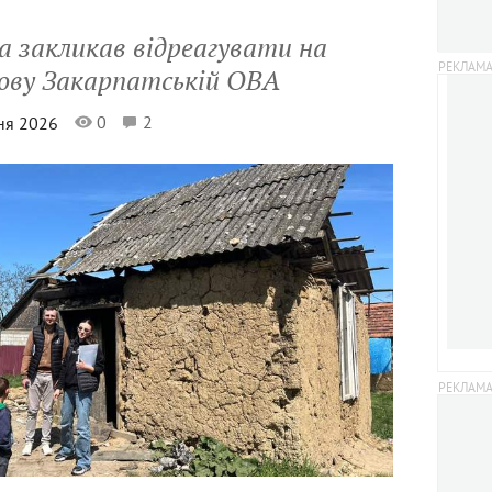
 закликав відреагувати на
лову Закарпатській ОВА
0
2
вня 2026