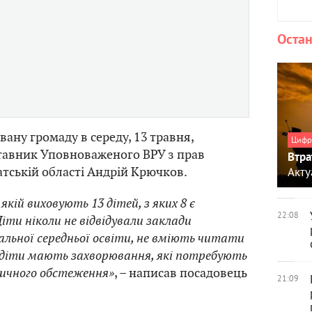
Остан
вану громаду в середу, 13 травня,
Цифр
авник Уповноваженого ВРУ з прав
Втра
тській області Андрій Крючков.
Акту
 якій виховують 13 дітей, з яких 8 є
22:08
іти ніколи не відвідували заклади
альної середньої освіти, не вміють читати
 діти мають захворювання, які потребують
дичного обстеження»
, – написав посадовець
21:09