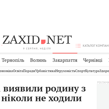
КАТАЛОГ КОМПАН
9 СЕРПНЯ, НЕДІЛЯ
Тернопіль
Волинь
Закарпаття
Чернівці
Стрий
Публікації
Авто
ономіка
Освіта
Поради
Урбаністика
Нерухомість
Спорт
Культура
Здоро
Дрогобич
Світ
Економіка
і виявили родину з
Хмельницький
Кіно
Дім
і ніколи не ходили
Вінниця
Фото
Освіта