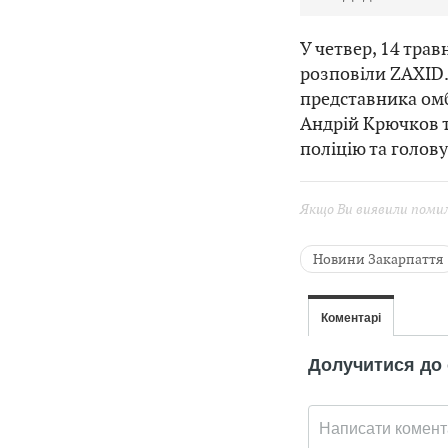
У четвер, 14 трав
розповіли ZAXID.
представника омб
Андрій Крючков т
поліцію та голов
Якщо Ви виявили помилк
Новини Закарпаття
багатодітні сім'ї