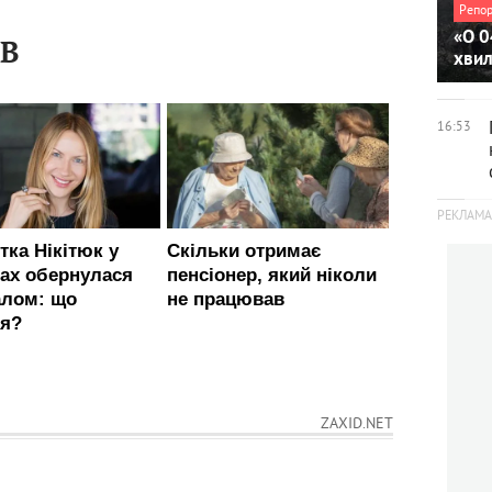
Репо
«О 0
ІВ
хви
16:53
ZAXID.NET