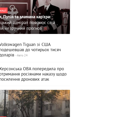
кації
, Путін та зламана кар'єра.
цький адмірал пояснює свій
ій незручний прогноз
Volkswagen Tiguan зі США
подешевшав до чотирьох тисяч
доларів
- Авто 24
Херсонська ОВА попередила про
отримання росіянами наказу щодо
посилення дронових атак