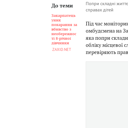
Попри складні життєв
До теми
справах дітей
Закарпатець
уник
Під час монітори
покарання за
вбивство з
омбудсмена на За
необережнос
яка попри складн
ті 8-річної
дівчинки
обліку місцевої с
ZAXID.NET
перевіряють пра