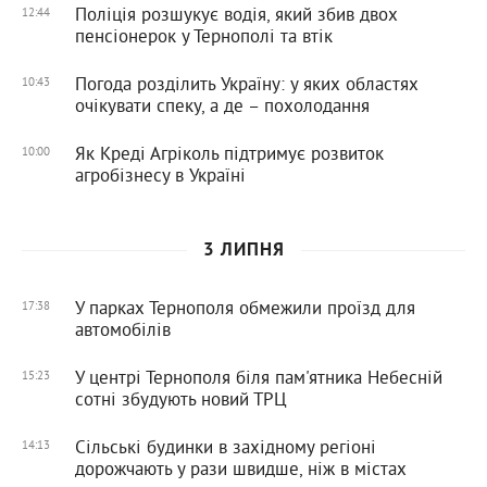
Поліція розшукує водія, який збив двох
12:44
пенсіонерок у Тернополі та втік
Погода розділить Україну: у яких областях
10:43
очікувати спеку, а де – похолодання
Як Креді Агріколь підтримує розвиток
10:00
агробізнесу в Україні
3 ЛИПНЯ
У парках Тернополя обмежили проїзд для
17:38
автомобілів
У центрі Тернополя біля пам'ятника Небесній
15:23
сотні збудують новий ТРЦ
Сільські будинки в західному регіоні
14:13
дорожчають у рази швидше, ніж в містах