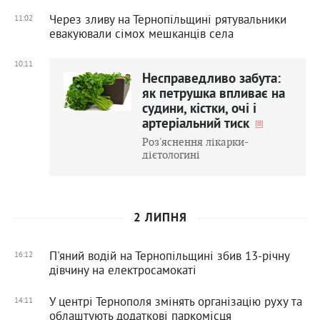
Через зливу на Тернопільщині рятувальники
11:02
евакуювали сімох мешканців села
10:11
Несправедливо забута:
як петрушка впливає на
судини, кістки, очі і
артеріальний тиск
Роз'яснення лікарки-
дієтологині
2 ЛИПНЯ
П'яний водій на Тернопільщині збив 13-річну
16:12
дівчину на електросамокаті
У центрі Тернополя змінять організацію руху та
14:11
облаштують додаткові паркомісця