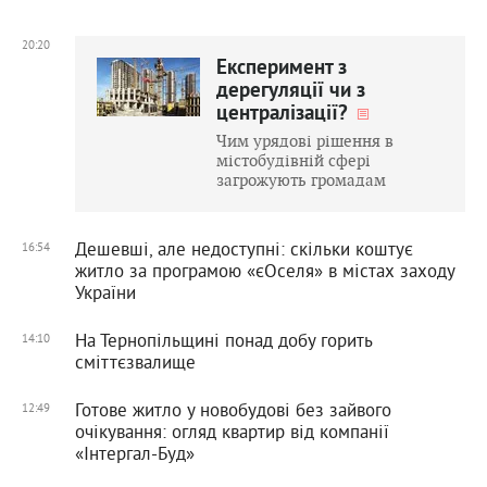
20:20
Експеримент з
дерегуляції чи з
централізації?
Чим урядові рішення в
містобудівній сфері
загрожують громадам
Дешевші, але недоступні: скільки коштує
16:54
житло за програмою «єОселя» в містах заходу
України
На Тернопільщині понад добу горить
14:10
сміттєзвалище
Готове житло у новобудові без зайвого
12:49
очікування: огляд квартир від компанії
«Інтергал-Буд»