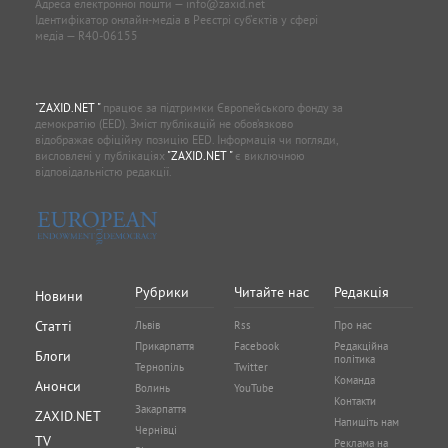
Адреса електронної пошти —
info@zaxid.net
Ідентифікатор онлайн-медіа в Реєстрі суб'єктів у сфері
медіа — R40-06155
"ZAXID.NET "
працює за підтримки Європейського фонду за
демократію (EED). Зміст публікацій не обов’язково
відображає офіційну позицію EED. Інформація чи погляди,
висловлені у публікаціях
"ZAXID.NET "
є виключною
відповідальністю редакції.
Рубрики
Читайте нас
Редакція
Новини
Статті
Львів
Rss
Про нас
Прикарпаття
Facebook
Редакційна
Блоги
політика
Тернопіль
Twitter
Команда
Анонси
Волинь
YouTube
Контакти
Закарпаття
ZAXID.NET
Напишіть нам
Чернівці
TV
Реклама на