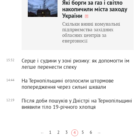
Які борги за газ і світло
накопичили міста заходу
України
Скільки винні комунальні
підприємства західних
обласних центрів за
енергоносії
Серце і судини у зоні ризику: як допомогти їм
15:32
легше перенести спеку
На Тернопільщині оголосили штормове
14:44
попередження через сильні шквали
Після доби пошуків у Дністрі на Тернопільщині
12:19
виявили тіло 19-річного хлопця
←
1
2
3
5
6
→
4