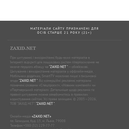
МАТЕРІАЛИ САЙТУ ПРИЗНАЧЕНІ ДЛЯ
ОСІБ СТАРШЕ 21 РОКУ (21+)
ZAXID.NET
При цитуванні і використанні будь-яких матеріалів в
Інтернеті відкриті для пошукових систем гіперпосилання не
нижче першого абзацу на
"ZAXID.NET "
— обов’язкові.
Цитування і використання матеріалів у оффлайн-медіа,
Мобільних додатках, SmartTV можливе лише з письмової
згоди
"ZAXID.NET "
. Всі комерційні рекламні матеріали
позначені словами «Спецпроєкт», «Новини компаній» чи
«Партнерський матеріал». Детальніше щодо реклами та
правил цитування можна ознайомитись в правилах
користування сайтом. Усі права захищені. © 2005—2026,
ТОВ “ЗАХІД.НЕТ”,
"ZAXID.NET "
.
Онлайн-медіа
«ZAXID.NET»
пл. Галицька, буд. 15, м. Львів, 79008
Телефон
+380 (32) 229-77-77