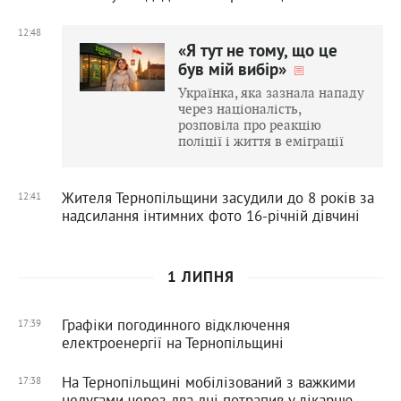
12:48
«Я тут не тому, що це
був мій вибір»
Українка, яка зазнала нападу
через націоналість,
розповіла про реакцію
поліції і життя в еміграції
Жителя Тернопільщини засудили до 8 років за
12:41
надсилання інтимних фото 16-річній дівчині
1 ЛИПНЯ
Графіки погодинного відключення
17:39
електроенергії на Тернопільщині
На Тернопільщині мобілізований з важкими
17:38
недугами через два дні потрапив у лікарню