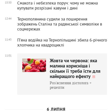
Смакота і небезпека поруч: чому не можна
15:50
купувати розрізані кавуни і дині
Тернополянина судили за поширення
12:44
зображень Сталіна та радянської символіки в
соцмережах
П'яна водійка на Тернопільщині збила 6-річного
11:43
хлопчика на квадроциклі
11:01
Жовта чи червона: яка
малина корисніша і
скільки її треба їсти для
найкращого ефекту
Роз'яснення дієтолога +
рецепти
6 ЛИПНЯ