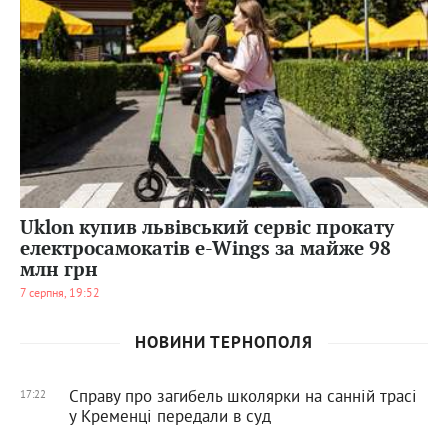
86
0
Uklon купив львівський сервіс прокату
електросамокатів e-Wings за майже 98
млн грн
7 серпня, 19:52
НОВИНИ ТЕРНОПОЛЯ
Справу про загибель школярки на санній трасі
17:22
у Кременці передали в суд