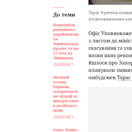
Тарас Кремінь назва
До теми
уповноваженням комі
Нацкомісія
рекомендує
Офіс Уповноважен
перейменува
ти
з листом до мініс
Червоноград,
скасування та ух
Красне та ще
22 села на
назви яких реком
Львівщині
йшлося про Запор
ZAXID.NET
планували зміни
омбудсмен
Тарас
Міський
голова
Харкова
оскаржувати
ме штраф за
використанн
я російської
мови
ZAXID.NET
Ілько Лемко: