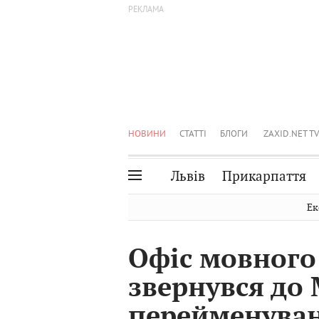
НОВИНИ
СТАТТІ
БЛОГИ
ZAXID.NET TV
Львів
Прикарпаття
Івано-Франківськ
Рівне
Ек
Тернопіль
Львів
Офіс мовного
Волинь
Чернівці
звернувся до
Закарпаття
Шептицький
перейменува