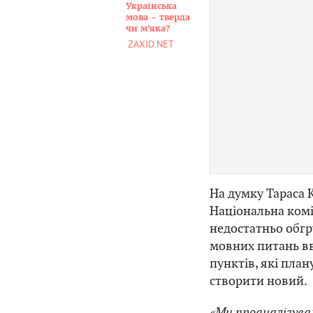
Українська
мова – тверда
чи м’яка?
ZAXID.NET
На думку Тараса 
Національна коміс
недостатньо обгр
мовних питань вв
пунктів, які план
створити новий.
«Ми проаналізувал