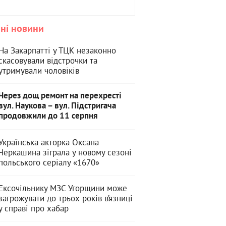
ні новини
На Закарпатті у ТЦК незаконно
скасовували відстрочки та
утримували чоловіків
Через дощ ремонт на перехресті
вул. Наукова – вул. Підстригача
продовжили до 11 серпня
Українська акторка Оксана
Черкашина зіграла у новому сезоні
польського серіалу «1670»
Ексочільнику МЗС Угорщини може
загрожувати до трьох років в’язниці
у справі про хабар