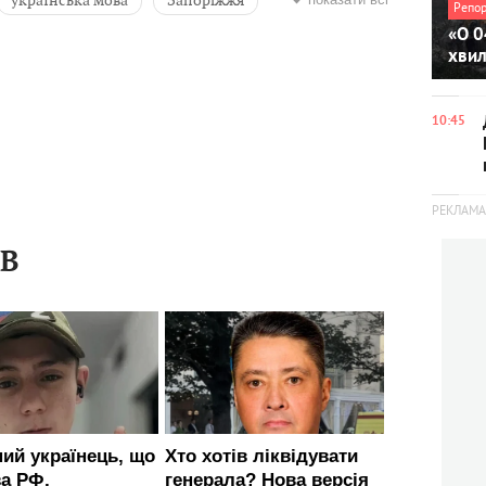
Репо
«О 0
і науки
Тарас Кремінь
хви
10:45
ІВ