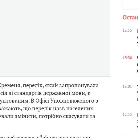
Остан
13:55
13:30
Кременя, перелік, який запропонувала
13:01
ія зі стандартів державної мови, є
унтованим. В Офісі Уповноваженого з
ажають, що перелік назв населених
12:55
ували змінити, потрібно скасувати та
и цей перелік, і дійшли висновку, що