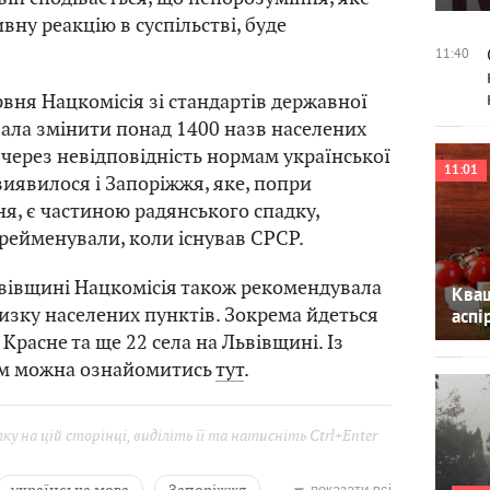
вну реакцію в суспільстві, буде
11:40
рвня Нацкомісія зі стандартів державної
ала змінити понад 1400 назв населених
і через невідповідність нормам української
11:01
виявилося і Запоріжжя, яке, попри
я, є частиною радянського спадку,
ерейменували, коли існував СРСР.
вівщині Нацкомісія також рекомендувала
Кваш
зку населених пунктів. Зокрема йдеться
аспі
Красне та ще 22 села на Львівщині. Із
м можна ознайомитись
тут
.
у на цій сторінці, виділіть її та натисніть Ctrl+Enter
українська мова
Запоріжжя
показати всі