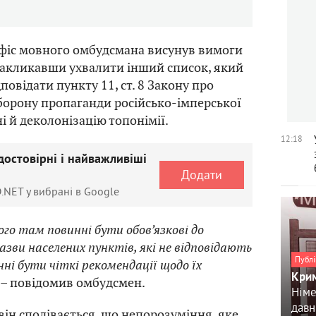
Офіс мовного омбудсмана висунув вимоги
 закликавши ухвалити інший список, який
повідати пункту 11, ст. 8 Закону про
борону пропаганди російсько-імперської
і й деколонізацію топонімії.
12:18
достовірні і найважливіші
Додати
.NET у вибрані в Google
ого там повинні бути обов’язкові до
зви населених пунктів, які не відповідають
Публі
ні бути чіткі рекомендації щодо їх
Крим
, – повідомив омбудсмен.
Німе
давн
він сподівається, що непорозуміння, яке