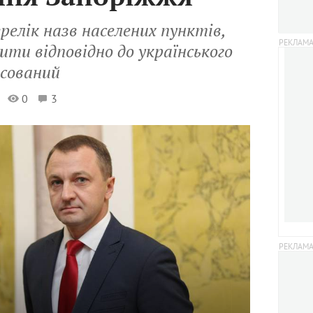
релік назв населених пунктів,
ити відповідно до українського
асований
0
3