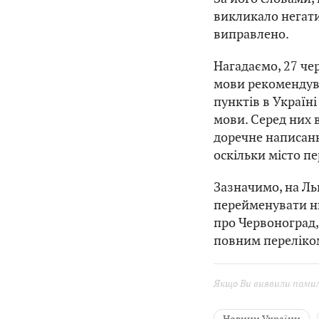
викликало негати
виправлено.
Нагадаємо, 27 че
мови рекомендув
пунктів в Україн
мови. Серед них 
доречне написанн
оскільки місто п
Зазначимо, на Ль
перейменувати ни
про Червоноград, 
повним переліко
Якщо Ви виявили помилк
Новини України