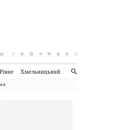
ІЙ
Рівне
Хмельницький
Словко
Культура
вʼя
Рецепти
Здоров'я
Спорт
Краєзнавство
Нерухомість
Домашні тварини