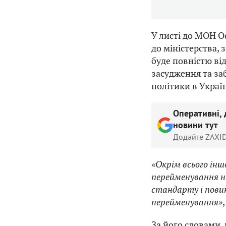
У листі до МОН 
до міністерства,
буде повністю від
засудження та за
політики в Україн
Оперативні, 
новини тут
Додайте ZAXID
«Окрім всього інш
перейменування на
стандарту і повин
перейменування»
За його словами, 