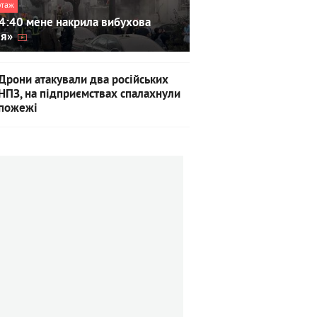
ртаж
4:40 мене накрила вибухова
ля»
Дрони атакували два російських
НПЗ, на підприємствах спалахнули
пожежі