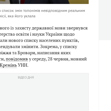
в список змін топонімів невідповідним реальним
сії, яка його уклала
ого із захисту державної мови звернувся
терства освіти і науки України щодо
вали нового списку населених пунктів,
ендували змінити. Зокрема, у списку
іжжя та Бровари, написання яких
ти,
повідомив
у середу, 28 червня, мовний
 Кремінь
УНН.
ВІДЕО ДНЯ