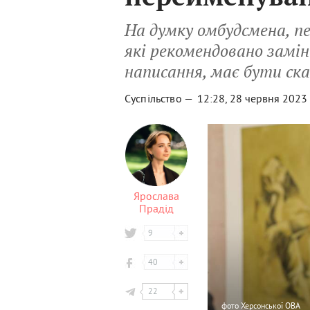
На думку омбудсмена, пе
які рекомендовано замін
написання, має бути ск
Суспільство —
12:28, 28 червня 2023
Ярослава
Прадід
9
40
22
фото
Херсонської ОВА