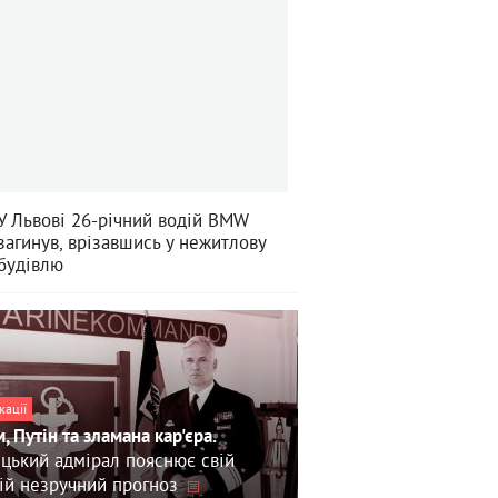
У Львові 26-річний водій BMW
загинув, врізавшись у нежитлову
будівлю
кації
, Путін та зламана кар'єра.
цький адмірал пояснює свій
ій незручний прогноз