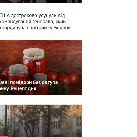
США достроково усунули від
командування генерала, який
координував підтримку України
ені помідори без оцту та
рину. Рецепт дня