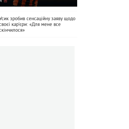
и
Усик зробив сенсаційну заяву щодо
своєї кар'єри: «Для мене все
скінчилося»