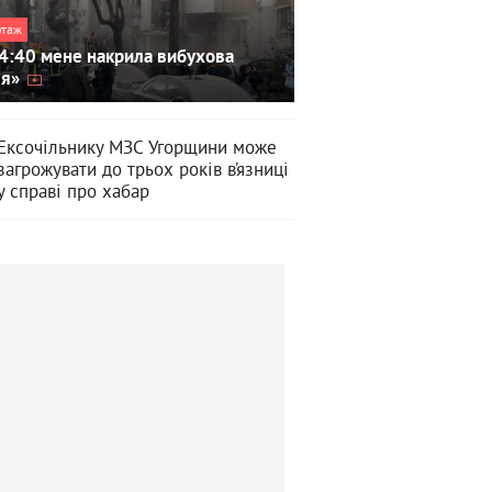
ртаж
4:40 мене накрила вибухова
ля»
Ексочільнику МЗС Угорщини може
загрожувати до трьох років в’язниці
у справі про хабар