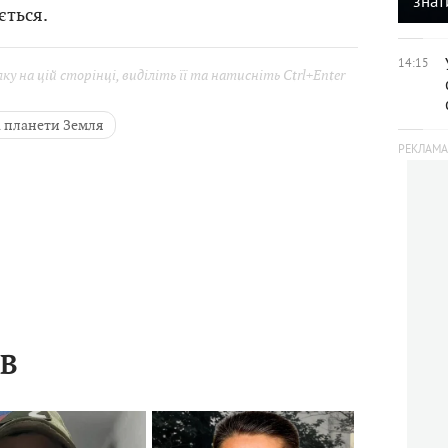
знат
ється.
14:15
у на цій сторінці, виділіть її та натисніть Ctrl+Enter
 планети Земля
ІВ