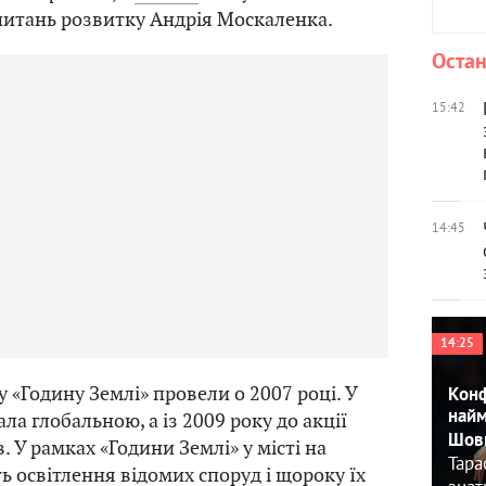
питань розвитку Андрія Москаленка.
Остан
15:42
14:45
14:25
 «Годину Землі» провели о 2007 році. У
Конф
найм
ала глобальною, а із 2009 року до акції
Шовк
. У рамках «Години Землі» у місті на
Тара
 освітлення відомих споруд і щороку їх