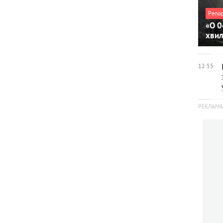
Репо
«О 0
хви
12:55