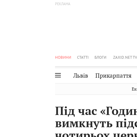
НОВИНИ
СТАТТІ
БЛОГИ
ZAXID.NET TV
Львів
Прикарпаття
Івано-Франківськ
Рівне
Ек
Тернопіль
Львів
Під час «Годи
Волинь
Чернівці
вимкнуть підс
Закарпаття
Шептицький
чотирьох цер