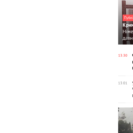
Публі
Крим
Німе
давн
13:30
13:01