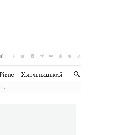
ІЙ
Рівне
Хмельницький
Словко
Культура
вʼя
Рецепти
Здоров'я
Спорт
Краєзнавство
Нерухомість
Домашні тварини