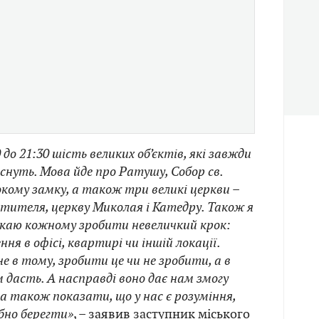
0 до 21:30 шість великих об’єктів, які завжди
аснуть. Мова йде про Ратушу, Собор св.
кому замку, а також три великі церкви –
тителя, церкву Миколая і Катедру. Також я
икаю кожному зробити невеличкий крок:
ня в офісі, квартирі чи іншій локації.
 в тому, зробити це чи не зробити, а в
 дасть. А насправді воно дає нам змогу
 а також показати, що у нас є розуміння,
бно берегти»
, –
заявив
заступник міського