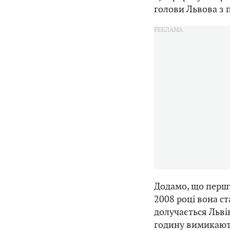
голови Львова з 
Додамо, що першу
2008 році вона ст
долучається Львів
годину вимикають