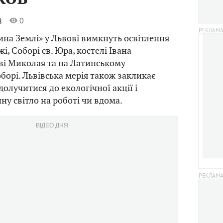
0
8
дина Землі» у Львові вимкнуть освітлення
жі, Соборі св. Юра, костелі Івана
ві Миколая та на Латинському
борі. Львівська мерія також закликає
олучитися до екологічної акції і
ну світло на роботі чи вдома.
ВІДЕО ДНЯ