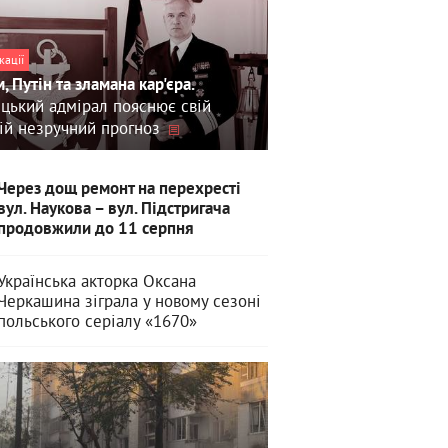
кації
, Путін та зламана кар'єра.
цький адмірал пояснює свій
ій незручний прогноз
Через дощ ремонт на перехресті
вул. Наукова – вул. Підстригача
продовжили до 11 серпня
Українська акторка Оксана
Черкашина зіграла у новому сезоні
польського серіалу «1670»