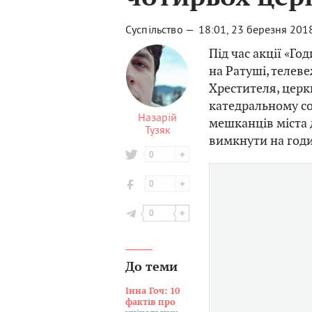
Суспільство —
18:01, 23 березня 201
Під час акції «Го
на Ратуші, телеве
Хрестителя, церк
катедральному со
Назарій
мешканців міста д
Тузяк
вимкнути на годи
0
0
0
До теми
Інна Гоч: 10
фактів про