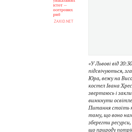
унікальних
істот —
осетрових
риб
ZAXID.NET
«У Львові від 20:3
підсвічуються, зг
Юра, вежу на Висо
костел Івана Хрес
звертаюсь і закл
вимкнути освітлен
Питання стоїть не
тому, що воно нам
зберегти ресурси,
що природу потрі