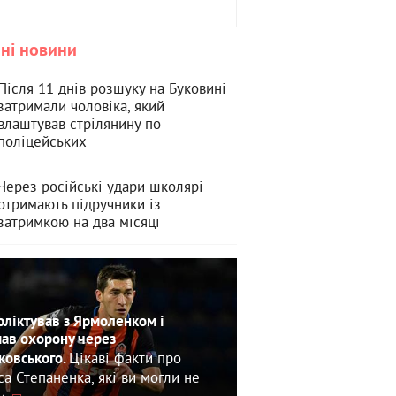
ні новини
Після 11 днів розшуку на Буковині
затримали чоловіка, який
влаштував стрілянину по
поліцейських
Через російські удари школярі
отримають підручники із
затримкою на два місяці
ліктував з Ярмоленком і
ав охорону через
Цікаві факти про
овського.
са Степаненка, які ви могли не