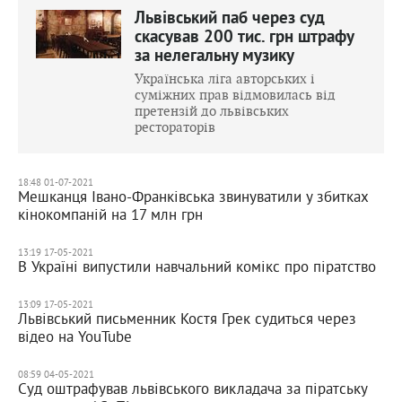
Львівський паб через суд
скасував 200 тис. грн штрафу
за нелегальну музику
Українська ліга авторських і
суміжних прав відмовилась від
претензій до львівських
рестораторів
18:48 01-07-2021
Мешканця Івано-Франківська звинуватили у збитках
кінокомпаній на 17 млн грн
13:19 17-05-2021
В Україні випустили навчальний комікс про піратство
13:09 17-05-2021
Львівський письменник Костя Грек судиться через
відео на YouTube
08:59 04-05-2021
Суд оштрафував львівського викладача за піратську