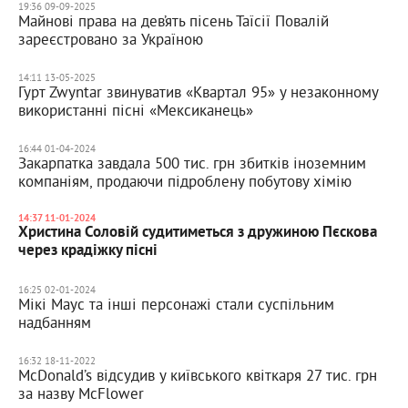
19:36 09-09-2025
Майнові права на дев’ять пісень Таїсії Повалій
зареєстровано за Україною
14:11 13-05-2025
Гурт Zwyntar звинуватив «Квартал 95» у незаконному
використанні пісні «Мексиканець»
16:44 01-04-2024
Закарпатка завдала 500 тис. грн збитків іноземним
компаніям, продаючи підроблену побутову хімію
14:37 11-01-2024
Христина Соловій судитиметься з дружиною Пєскова
через крадіжку пісні
16:25 02-01-2024
Мікі Маус та інші персонажі стали суспільним
надбанням
16:32 18-11-2022
McDonald’s відсудив у київського квіткаря 27 тис. грн
за назву McFlower