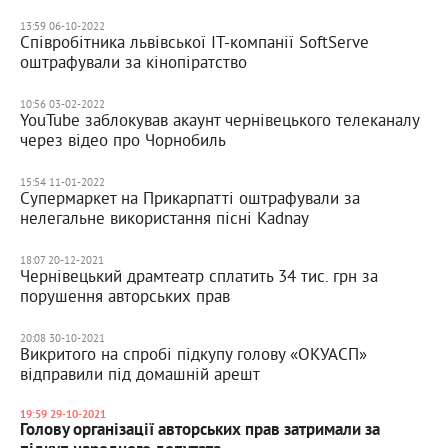
13:59 06-10-2022
Співробітника львівської ІТ-компанії SoftServe
оштрафували за кінопіратство
10:56 03-02-2022
YouTube заблокував акаунт чернівецького телеканалу
через відео про Чорнобиль
15:54 11-01-2022
Супермаркет на Прикарпатті оштрафували за
нелегальне використання пісні Kadnay
18:07 20-12-2021
Чернівецький драмтеатр сплатить 34 тис. грн за
порушення авторських прав
20:08 30-10-2021
Викритого на спробі підкупу голову «ОКУАСП»
відправили під домашній арешт
19:59 29-10-2021
Голову організації авторських прав затримали за