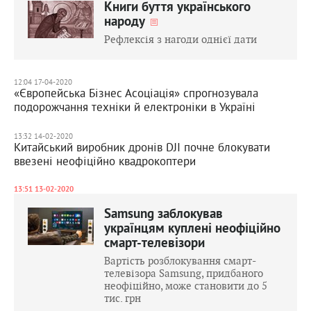
Книги буття українського
народу
Рефлексія з нагоди однієї дати
12:04 17-04-2020
«Європейська Бізнес Асоціація» спрогнозувала
подорожчання техніки й електроніки в Україні
13:32 14-02-2020
Китайський виробник дронів DJI почне блокувати
ввезені неофіційно квадрокоптери
13:51 13-02-2020
Samsung заблокував
українцям куплені неофіційно
смарт-телевізори
Вартість розблокування смарт-
телевізора Samsung, придбаного
неофіційно, може становити до 5
тис. грн