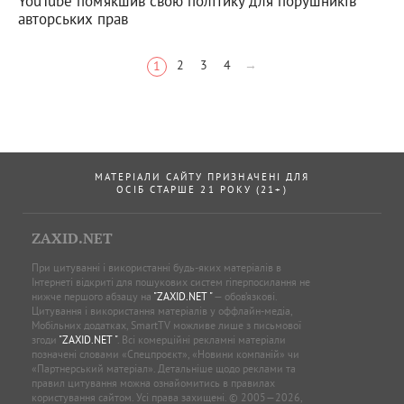
YouTube пом’якшив свою політику для порушників
авторських прав
2
3
4
→
1
МАТЕРІАЛИ САЙТУ ПРИЗНАЧЕНІ ДЛЯ
ОСІБ СТАРШЕ 21 РОКУ (21+)
ZAXID.NET
При цитуванні і використанні будь-яких матеріалів в
Інтернеті відкриті для пошукових систем гіперпосилання не
нижче першого абзацу на
"ZAXID.NET "
— обов’язкові.
Цитування і використання матеріалів у оффлайн-медіа,
Мобільних додатках, SmartTV можливе лише з письмової
згоди
"ZAXID.NET "
. Всі комерційні рекламні матеріали
позначені словами «Спецпроєкт», «Новини компаній» чи
«Партнерський матеріал». Детальніше щодо реклами та
правил цитування можна ознайомитись в правилах
користування сайтом. Усі права захищені. © 2005—2026,