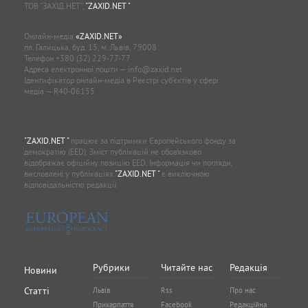
ТОВ “ЗАХІД.НЕТ”,
"ZAXID.NET "
.
Онлайн-медіа
«ZAXID.NET»
пл. Галицька, буд. 15, м. Львів, 79008
Телефон
+380 (32) 229-77-77
Адреса електронної пошти —
info@zaxid.net
Ідентифікатор онлайн-медіа в Реєстрі суб'єктів у сфері
медіа — R40-06155
"ZAXID.NET "
працює за підтримки Європейського фонду за
демократію (EED). Зміст публікацій не обов’язково
відображає офіційну позицію EED. Інформація чи погляди,
висловлені у публікаціях
"ZAXID.NET "
є виключною
відповідальністю редакції.
Рубрики
Читайте нас
Редакція
Новини
Статті
Львів
Rss
Про нас
Прикарпаття
Facebook
Редакційна