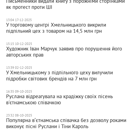
Письменники видали книгу з порожніми сторінками
як протест проти ШІ
13:04 17-12-2025
У торговому центрі Хмельницького викрили
підпільний цех з товаром на 14,5 млн грн
15:15 10-12-2025
Художник Іван Марчук заявив про порушення його
авторських прав
13:39 02-12-2025
У Хмельницькому з підпільного цеху вилучили
підробки світових брендів на 7 млн грн
16:35 09-10-2025
Руслана відреагувала на крадіжку своїх пісень
в'єтнамською співачкою
23:32 08-10-2025
Популярна вʼєтнамська співачка без дозволу роками
виконує пісні Руслани і Тіни Кароль