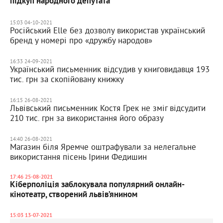
підкуп народного депутата
15:03 04-10-2021
Російський Elle без дозволу використав український
бренд у номері про «дружбу народов»
16:33 24-09-2021
Український письменник відсудив у книговидавця 193
тис. грн за скопійовану книжку
16:15 26-08-2021
Львівський письменник Костя Грек не зміг відсудити
210 тис. грн за використання його образу
14:40 26-08-2021
Магазин біля Яремче оштрафували за нелегальне
використання пісень Ірини Федишин
17:46 25-08-2021
Кіберполіція заблокувала популярний онлайн-
кінотеатр, створений львів’янином
15:03 13-07-2021