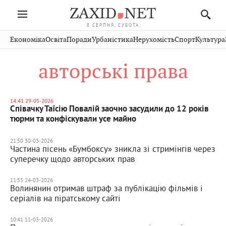
8 СЕРПНЯ, СУБОТА
Івано-
Публікації
Авто
Словко
Культура
Економіка
Освіта
Поради
Урбаністика
Нерухомість
Спорт
Культура
Стрий
Рівне
Франківськ
Світ
Економіка
Рецепти
Здоров'я
Дрогобич
Львів
Тернопіль
авторські права
Кіно
Дім
Спорт
Краєзнавство
Хмельницький
Чернівці
Волинь
Фото
Освіта
Нерухомість
Домашні
Вінниця
Шептицький
Закарпаття
тварини
14:41 29-05-2026
Співачку Таїсію Повалій заочно засудили до 12 років
тюрми та конфіскували усе майно
21:50 30-03-2026
Частина пісень «Бумбоксу» зникла зі стримінгів через
суперечку щодо авторських прав
11:55 24-03-2026
Волинянин отримав штраф за публікацію фільмів і
серіалів на піратському сайті
10:41 11-03-2026