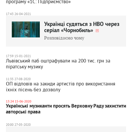
програму «1С: Підприємство»
17:43 26-04-2021
Українці судяться з НВО через
серіал «Чорнобиль»
Розповідаємо чому
17:59 15-01-2021
Львівський паб оштрафували на 200 тис. грн за
піратську музику
11:35 27-08-2020
ОП відповів на закиди артистів про використання
їхніх пісень без дозволу
13:24 15-06-2020
Українські музиканти просять Верховну Раду захистити
авторські права
20:00 27-05-2020