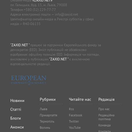
Онлайн-медіа
«ZAXID.NET»
пл. Галицька, буд. 15, м. Львів, 79008
Телефон
+380 (32) 229-77-77
Адреса електронної пошти —
info@zaxid.net
Ідентифікатор онлайн-медіа в Реєстрі суб'єктів у сфері
медіа — R40-06155
"ZAXID.NET "
працює за підтримки Європейського фонду за
демократію (EED). Зміст публікацій не обов’язково
відображає офіційну позицію EED. Інформація чи погляди,
висловлені у публікаціях
"ZAXID.NET "
є виключною
відповідальністю редакції.
Рубрики
Читайте нас
Редакція
Новини
Статті
Львів
Rss
Про нас
Прикарпаття
Facebook
Редакційна
Блоги
політика
Тернопіль
Twitter
Команда
Анонси
Волинь
YouTube
Контакти