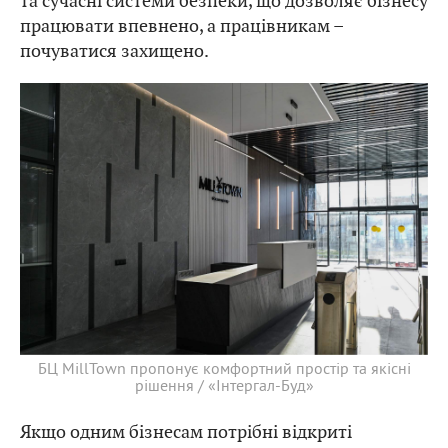
та сучасні системи безпеки, що дозволяє бізнесу
працювати впевнено, а працівникам –
почуватися захищено.
БЦ MillTown пропонує комфортний простір та якісні
рішення / «Інтергал-Буд»
Якщо одним бізнесам потрібні відкриті