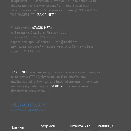
«Партнерський матеріал». Детальніше щодо реклами та
правил цитування можна ознайомитись в правилах
користування сайтом. Усі права захищені. © 2005—2026,
ТОВ “ЗАХІД.НЕТ”,
"ZAXID.NET "
.
Онлайн-медіа
«ZAXID.NET»
пл. Галицька, буд. 15, м. Львів, 79008
Телефон
+380 (32) 229-77-77
Адреса електронної пошти —
info@zaxid.net
Ідентифікатор онлайн-медіа в Реєстрі суб'єктів у сфері
медіа — R40-06155
"ZAXID.NET "
працює за підтримки Європейського фонду за
демократію (EED). Зміст публікацій не обов’язково
відображає офіційну позицію EED. Інформація чи погляди,
висловлені у публікаціях
"ZAXID.NET "
є виключною
відповідальністю редакції.
Рубрики
Читайте нас
Редакція
Новини