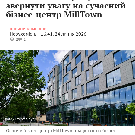
звернути увагу на сучасний
бізнес-центр MillTown
новини компаній
Нерухомість —
16:41, 24 липня 2026
0
0
фото
«Інтергал-Буд»
Офіси в бізнес-центрі MillTown працюють на бізнес