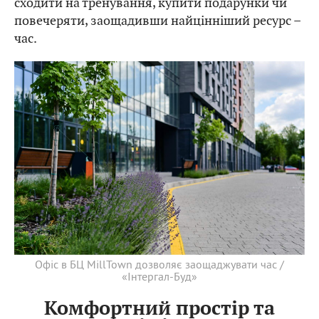
сходити на тренування, купити подарунки чи
повечеряти, заощадивши найцінніший ресурс –
час.
Офіс в БЦ MillTown дозволяє заощаджувати час /
«Інтергал-Буд»
Комфортний простір та