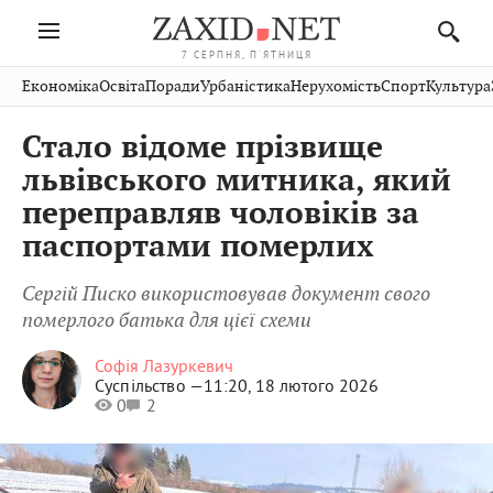
7 СЕРПНЯ, П'ЯТНИЦЯ
Івано-
Публікації
Авто
Словко
Культура
Економіка
Освіта
Поради
Урбаністика
Нерухомість
Спорт
Культура
Стрий
Рівне
Франківськ
Світ
Економіка
Рецепти
Здоров'я
Дрогобич
Львів
Тернопіль
Стало відоме прізвище
Кіно
Дім
Спорт
Краєзнавство
Хмельницький
Чернівці
Волинь
львівського митника, який
Фото
Освіта
Нерухомість
Домашні
Вінниця
Шептицький
переправляв чоловіків за
Закарпаття
тварини
паспортами померлих
Сергій Писко використовував документ свого
померлого батька для цієї схеми
Софія Лазуркевич
Суспільство —
11:20, 18 лютого 2026
0
2