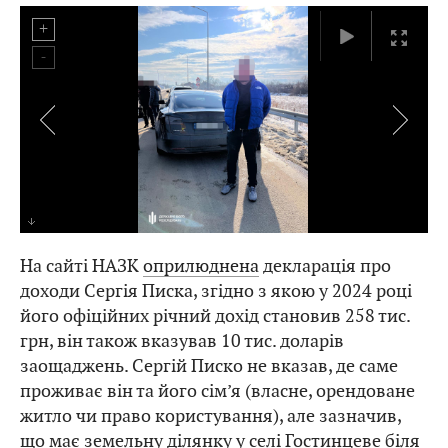
На сайті НАЗК
оприлюднена
декларація про
доходи Сергія Писка, згідно з якою у 2024 році
його офіційних річний дохід становив 258 тис.
грн, він також вказував 10 тис. доларів
заощаджень. Сергій Писко не вказав, де саме
проживає він та його сім’я (власне, орендоване
житло чи право користування), але зазначив,
що має земельну ділянку у селі Гостинцеве біля