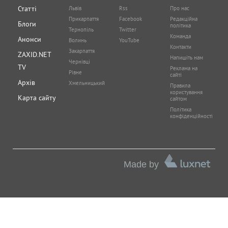
Статті
Львів
Rss
Про нас
Прикарпаття
Facebook
Редакційна
Блоги
політика
Тернопіль
Twitter
Команда
Анонси
Волинь
YouTube
Контакти
Закарпаття
ZAXID.NET
Напишіть нам
Чернівці
TV
Реклама на
Рівне
сайті
Архів
Хмельницький
Правила
користування
Карта сайту
сайтом
Політика
конфіденційності
Made by