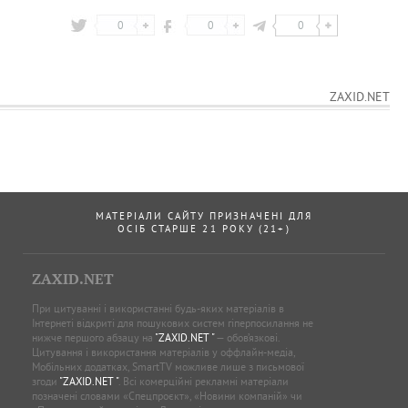
0
0
0
ZAXID.NET
МАТЕРІАЛИ САЙТУ ПРИЗНАЧЕНІ ДЛЯ
ОСІБ СТАРШЕ 21 РОКУ (21+)
ZAXID.NET
При цитуванні і використанні будь-яких матеріалів в
Інтернеті відкриті для пошукових систем гіперпосилання не
нижче першого абзацу на
"ZAXID.NET "
— обов’язкові.
Цитування і використання матеріалів у оффлайн-медіа,
Мобільних додатках, SmartTV можливе лише з письмової
згоди
"ZAXID.NET "
. Всі комерційні рекламні матеріали
позначені словами «Спецпроєкт», «Новини компаній» чи