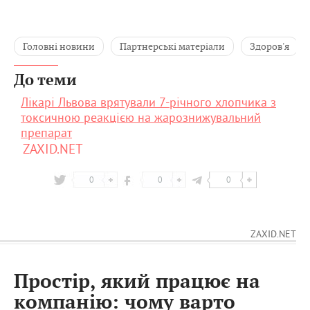
Головні новини
Партнерські матеріали
Здоров'я
До теми
Лікарі Львова врятували 7-річного хлопчика з
токсичною реакцією на жарознижувальний
препарат
ZAXID.NET
0
0
0
ZAXID.NET
Простір, який працює на
компанію: чому варто