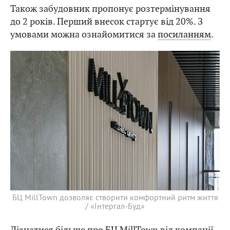
Також забудовник пропонує розтермінування
до 2 років. Перший внесок стартує від 20%. З
умовами можна ознайомитися за
посиланням
.
БЦ MillTown дозволяє створити комфортний ритм життя
/ «Інтергал-Буд»
Дізнатися більше про БЦ MillTown від компанії