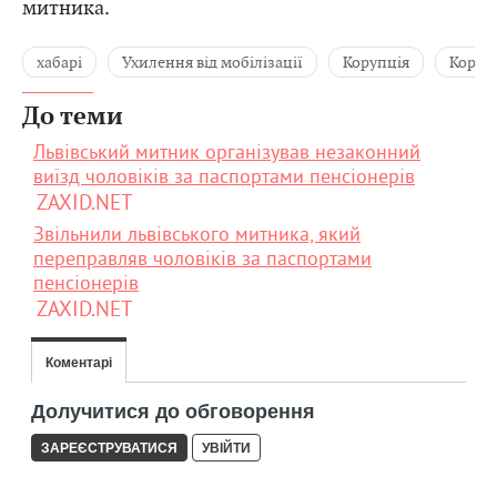
митника.
хабарі
Ухилення від мобілізації
Корупція
Кордо
До теми
Львівський митник організував незаконний
виїзд чоловіків за паспортами пенсіонерів
ZAXID.NET
Звільнили львівського митника, який
переправляв чоловіків за паспортами
пенсіонерів
ZAXID.NET