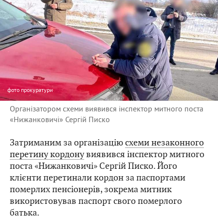
фото
прокуратури
Організатором схеми виявився інспектор митного поста
«Нижанковичі» Сергій Писко
Затриманим за організацію
схеми незаконного
перетину кордону
виявився інспектор митного
поста «Нижанковичі» Сергій Писко. Його
клієнти перетинали кордон за паспортами
померлих пенсіонерів, зокрема митник
використовував паспорт свого померлого
батька.