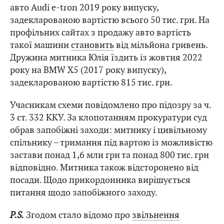
авто Audi e-tron 2019 року випуску,
задекларованою вартістю всього 50 тис. грн. На
профільних сайтах з продажу авто вартість
такої машини
становить
від мільйона гривень.
Дружина митника Юлія їздить із жовтня 2022
року на BMW X5 (2017 року випуску),
задекларованою вартістю 815 тис. грн.
Учасникам схеми повідомлено про підозру за ч.
3 ст. 332 ККУ. За клопотанням прокуратури суд
обрав запобіжні заходи: митнику і цивільному
спільнику – тримання під вартою із можливістю
застави понад 1,6 млн грн та понад 800 тис. грн
відповідно. Митника також відсторонено від
посади. Щодо прикордонника вирішується
питання щодо запобіжного заходу.
P.S.
Згодом стало відомо про
звільнення