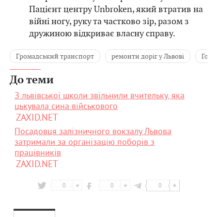
Пацієнт центру Unbroken, який втратив на
війні ногу, руку та частково зір, разом з
дружиною відкриває власну справу.
Громадський транспорт
ремонти доріг у Львові
Голо
До теми
З львівської школи звільнили вчительку, яка
цькувала сина військового
ZAXID.NET
Посадовця залізничного вокзалу Львова
затримали за організацію поборів з
працівників
ZAXID.NET
0
0
0