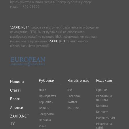
Ідентифікатор онлайн-медіа в Реєстрі суб'єктів у сфері
медіа — R40-06155
"ZAXID.NET "
працює за підтримки Європейського фонду за
демократію (EED). Зміст публікацій не обов’язково
відображає офіційну позицію EED. Інформація чи погляди,
висловлені у публікаціях
"ZAXID.NET "
є виключною
відповідальністю редакції.
Рубрики
Читайте нас
Редакція
Новини
Статті
Львів
Rss
Про нас
Прикарпаття
Facebook
Редакційна
Блоги
політика
Тернопіль
Twitter
Команда
Анонси
Волинь
YouTube
Контакти
Закарпаття
ZAXID.NET
Напишіть нам
Чернівці
TV
Реклама на
Рівне
сайті