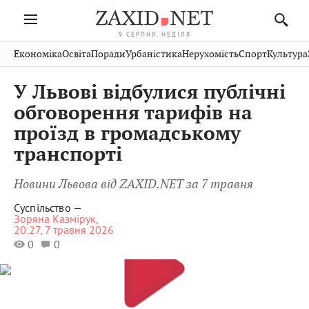
9 СЕРПНЯ, НЕДІЛЯ
Івано-
Публікації
Авто
Словко
Культура
Економіка
Освіта
Поради
Урбаністика
Нерухомість
Спорт
Культура
Стрий
Рівне
Франківськ
Світ
Економіка
Рецепти
Здоров'я
Дрогобич
Львів
Тернопіль
У Львові відбулися публічні
Кіно
Дім
Спорт
Краєзнавство
Хмельницький
Чернівці
Волинь
обговорення тарифів на
Фото
Освіта
Нерухомість
Домашні
Вінниця
Шептицький
проїзд в громадському
Закарпаття
тварини
транспорті
Новини Львова від ZAXID.NET за 7 травня
Суспільство —
Зоряна Казмірук,
20:27, 7 травня 2026
0
0