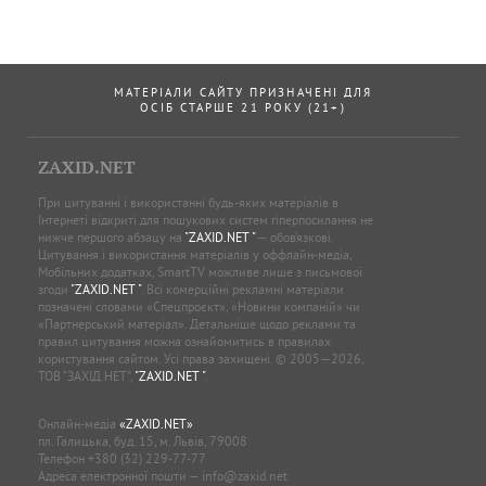
МАТЕРІАЛИ САЙТУ ПРИЗНАЧЕНІ ДЛЯ
ОСІБ СТАРШЕ 21 РОКУ (21+)
ZAXID.NET
При цитуванні і використанні будь-яких матеріалів в
Інтернеті відкриті для пошукових систем гіперпосилання не
нижче першого абзацу на
"ZAXID.NET "
— обов’язкові.
Цитування і використання матеріалів у оффлайн-медіа,
Мобільних додатках, SmartTV можливе лише з письмової
згоди
"ZAXID.NET "
. Всі комерційні рекламні матеріали
позначені словами «Спецпроєкт», «Новини компаній» чи
«Партнерський матеріал». Детальніше щодо реклами та
правил цитування можна ознайомитись в правилах
користування сайтом. Усі права захищені. © 2005—2026,
ТОВ “ЗАХІД.НЕТ”,
"ZAXID.NET "
.
Онлайн-медіа
«ZAXID.NET»
пл. Галицька, буд. 15, м. Львів, 79008
Телефон
+380 (32) 229-77-77
Адреса електронної пошти —
info@zaxid.net