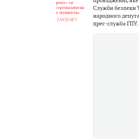
провадженні, яке
року» за
Служби безпеки У
«громадянськ
у мужність»
народного депута
ZAXID.NET
прес-служба ГПУ.