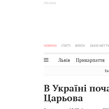
НОВИНИ
СТАТТІ
БЛОГИ
ZAXID.NET TV
Львів
Прикарпаття
Івано-Франківськ
Рівне
Ек
Тернопіль
Львів
В Україні поч
Волинь
Чернівці
Царьова
Закарпаття
Шептицький