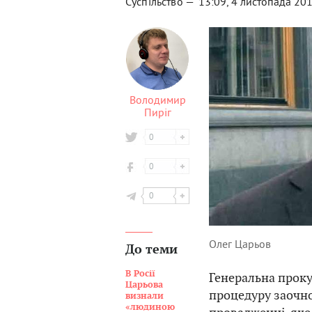
Суспільство —
13:09, 4 листопада 20
Володимир
Пиріг
0
0
0
Олег Царьов
До теми
В Росії
Генеральна проку
Царьова
процедуру заочн
визнали
«людиною