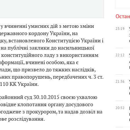
Остан
у вчиненні умисних дій з метою зміни
23:19
 державного кордону України, на
у, встановленого Конституцією України і
 на публічні заклики до насильницької
 конституційного ладу з використанням
22:12
нформації, вчинені особою, яка є
ади, що призвело до тяжких наслідків,
ьних правопорушень, передбачених ч. 3 ст.
21:36
т. 110 КК України.
районний суд 30.10.2015 своєю ухвалою
овідне клопотання органу досудового
20:52
огоджене з прокурором, та надав дозвіл на
ове розслідування.