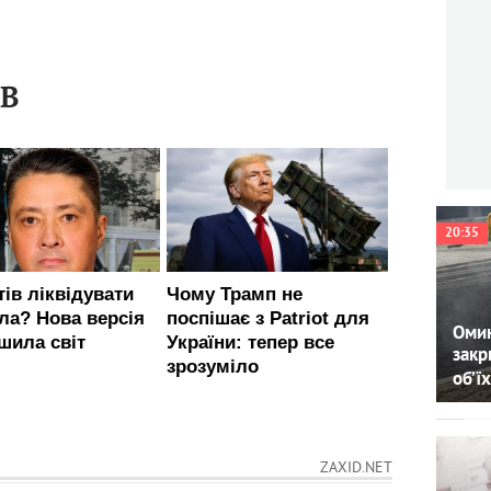
ІВ
20:35
Омин
закр
об’їх
ZAXID.NET