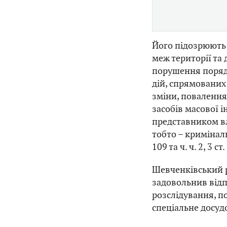
Його підозрюють 
меж території та
порушення порядк
дій, спрямованих
зміни, повалення
засобів масової і
представником вл
тобто – кримінал
109 та ч. ч. 2, 3 с
Шевченківський 
задовольнив відп
розслідування, п
спеціальне досуд