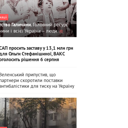
кації
Головний ресурс
тство Галичини.
чини і всієї України – люди
САП просить заставу у 13,1 млн грн
для Ольги Стефанішиної, ВАКС
оголосить рішення 6 серпня
Зеленський припустив, що
партнери скоротили поставки
антибалістики для тиску на Україну