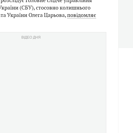
 розслідує Головне слідче управління
країни (СБУ), стосовно колишнього
та України Олега Царьова,
повідомляє
ВІДЕО ДНЯ