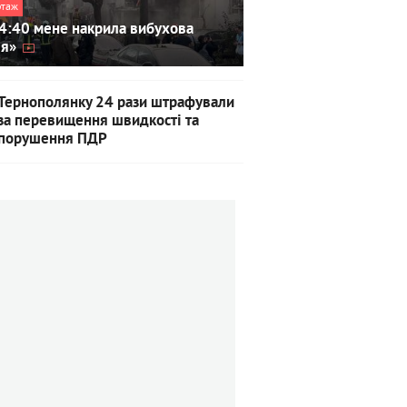
ртаж
4:40 мене накрила вибухова
ля»
Тернополянку 24 рази штрафували
за перевищення швидкості та
порушення ПДР