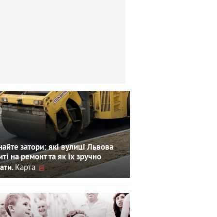
айте затори: які вулиці Львова
иті на ремонт та як їх зручно
Карта
ати.