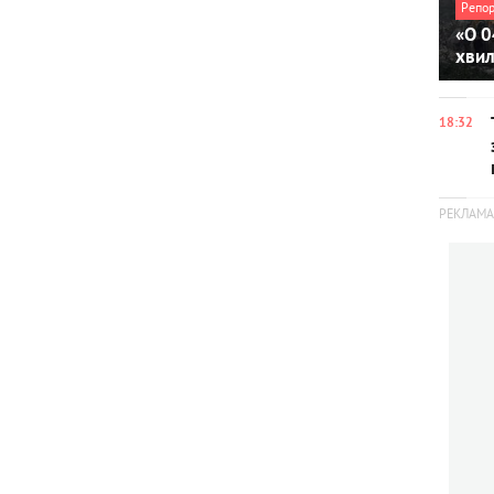
Репо
«О 0
хви
18:32