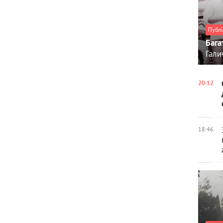
Публі
Бага
Гали
20:12
18:46