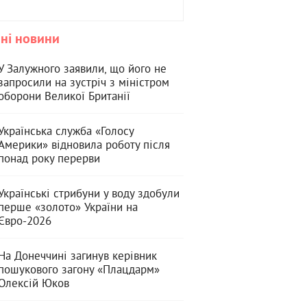
ні новини
У Залужного заявили, що його не
запросили на зустріч з міністром
оборони Великої Британії
Українська служба «Голосу
Америки» відновила роботу після
понад року перерви
Українські стрибуни у воду здобули
перше «золото» України на
Євро-2026
На Донеччині загинув керівник
пошукового загону «Плацдарм»
Олексій Юков