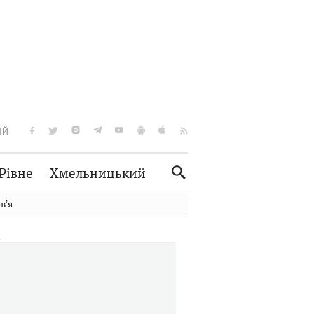
ІЙ
Рівне
Хмельницький
Словко
Культура
вʼя
Рецепти
Здоров'я
Спорт
Краєзнавство
Нерухомість
Домашні тварини