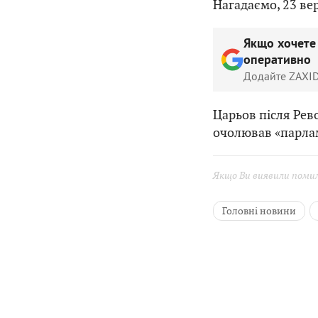
Нагадаємо, 23 ве
Якщо хочете
оперативно
Додайте ZAXID
Царьов після Рево
очолював «парлам
Якщо Ви виявили помилк
Головні новини