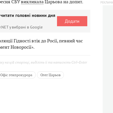
ресня СБУ
викликала
Царьова на допит.
 читати головні новини дня
Додати
.NET у вибрані в Google
люції Гідності втік до Росії, певний час
ент Новоросії».
у на цій сторінці, виділіть її та натисніть Ctrl+Enter
Офіс генпрокурора
Олег Царьов