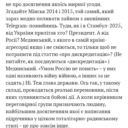
не про досягнення якоїсь мирної угоди.
Згадайте Мінськ 2014 і 2015, той самий, який
зараз модно поливати лайном з анонімних
Telegram‑помийниць. Туди, як і в Стамбул-2025,
від України прилітав хто? Президент. А від
Росії? Мединський, з якого в самій країні-
агресорці якщо і не сміються, то тільки щоб не
потрапити під статтю «про дискредитацію»? (Не
питайте, як поєднуються «дискредитація» і
Мединський. «Умом Россію не понять» – у них
одні називають війну війною, а інших за це
садять.) Ні. Теж глава держави. Ось так, у такому
складі, проводяться реальні перемовини, після
яких зупиняються бойові дії. А коли керівником
переговірної групи призначають людину,
найбільшим досягненням якої є написання
підручника у цілком тоталітарно-радянському
стилі – це про зовсім інше.