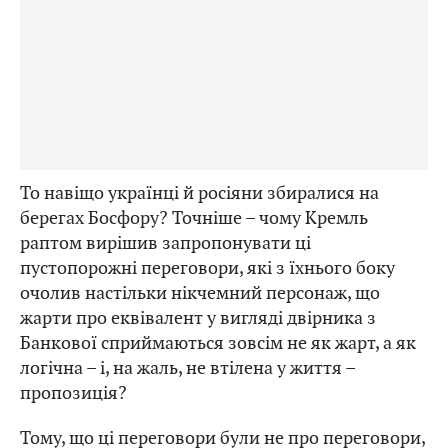
То навіщо українці й росіяни збиралися на
берегах Босфору? Точніше – чому Кремль
раптом вирішив запропонувати ці
пустопорожні переговори, які з їхнього боку
очолив настільки нікчемний персонаж, що
жарти про еквівалент у вигляді двірника з
Банкової сприймаються зовсім не як жарт, а як
логічна – і, на жаль, не втілена у життя –
пропозиція?
Тому, що ці переговори були не про переговори,