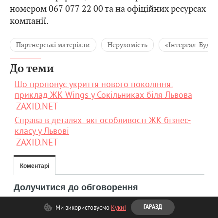
номером 067 077 22 00 та на офіційних ресурсах
компанії.
Партнерські матеріали
Нерухомість
«Інтергал-Буд»
До теми
Що пропонує укриття нового покоління:
приклад ЖК Wings у Сокільниках біля Львова
ZAXID.NET
Справа в деталях: які особливості ЖК бізнес-
класу у Львові
ZAXID.NET
Ми використовуємо
Куки!
ГАРАЗД