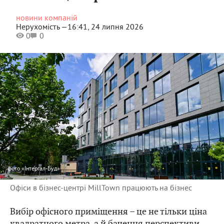
новини компаній
Нерухомість —
16:41, 24 липня 2026
0
0
фото
«Інтергал-Буд»
Офіси в бізнес-центрі MillTown працюють на бізнес
Вибір офісного приміщення – це не тільки ціна
квадратного метра, а й бачення перспективи.