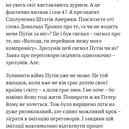
на увесь світ виставляють дурнем. А це
фактично визнав і сам 47-й президент
Сполучених Штатів Америки. Пам’ятаєте оті
слова Дональда Трампа про те, «а чи не водить
мене Путін за ніс»? Це і був сигнал – сигнал про
те, що «Володя, ти перейшов межу мого
компромісу». Зрозумів цей сигнал Путін чи ні?
Заява про переговори свідчить однозначно –
зрозумів. Але.
Зупинити війну Путін уже не може. Це той
випадок, коли вже не він грає долею своєї
країни і світу – а доля грає ним. І не хоче – бо
навіщо йому тоді жити. Помирати ж як Гітлер
йому не хочеться. Тож було вирішено піти на
дуже ризикований, але єдино можливий крок –
зіграти в імітацію переговорів. І завдяки цій
імітації максимально відтягнути процес