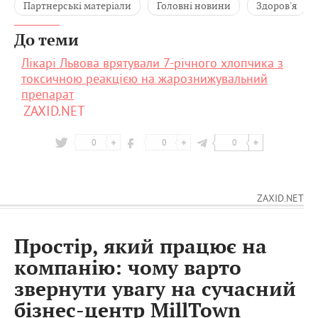
Партнерські матеріали
Головні новини
Здоров'я
До теми
Лікарі Львова врятували 7-річного хлопчика з
токсичною реакцією на жарознижувальний
препарат
ZAXID.NET
0
0
0
ZAXID.NET
Простір, який працює на
компанію: чому варто
звернути увагу на сучасний
бізнес-центр MillTown