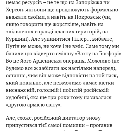
немає ресурсів – не те що на Запоріжжя чи
Херсон, які вони ще продовжують формально
вважати своїми, а навіть на Покровськ (чи,
якщо говорити ще жорсткіше, навіть на
звільнення справді власних територій, на
Курщині). Але зупинитися Гітлер… вибачте,
Путін не може, не хоче і не вміє. Саме тому ми
бачили цю відверто смішну «Вахту на Босфорі».
Бо це його Арденнська операція. Можливо (не
будемо все ж забігати аж настільки наперед),
останнє, чим він може відповісти на той тиск,
який повільно, але невмолимо ламає кістки
виснаженій, голодній і побитій російській
худобині, яка ще три роки тому називалася
«другою армією світу».
Але, схоже, російський диктатор знову
припустився тієї самої помилки – проґавив