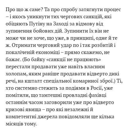
Про що ж саме? Та про спробу затягнути процес
– і якось уникнути тих чергових санкцій, які
обіцяють Путіну на Заході за відмову від
зупинення бойових дій. Зупинити їх він не
може чи не хоче, що уже, в принципі, одне й те
ж. Отримати черговий удар по і так розбитій і
покаліченій економіці – прямо скажемо, не
бажає. (Бо байку «санкції не працюють»
перестали продавати уже навіть власним
холопам, яким раніше продавати відверто дикі
речі, на кшталт спеціальної комариної зброї.) Ті,
хто системно стежить за подіями в Росії, уже
помітили, що тамтешні провладні фахівці
останнім часом заговорили уже про відверто
кризові явища – про які незалежні й
компетентні джерела повідомляли ще кілька
місяців тому.