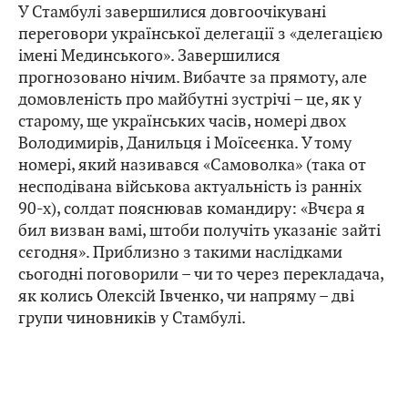
У Стамбулі завершилися довгоочікувані
переговори української делегації з «делегацією
імені Мединського». Завершилися
прогнозовано нічим. Вибачте за прямоту, але
домовленість про майбутні зустрічі – це, як у
старому, ще українських часів, номері двох
Володимирів, Данильця і Моїсеєнка. У тому
номері, який називався «Самоволка» (така от
несподівана військова актуальність із ранніх
90-х), солдат пояснював командиру: «Вчєра я
бил визван вамі, штоби получіть указаніє зайті
сєгодня». Приблизно з такими наслідками
сьогодні поговорили – чи то через перекладача,
як колись Олексій Івченко, чи напряму – дві
групи чиновників у Стамбулі.