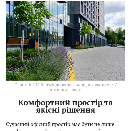
Офіс в БЦ MillTown дозволяє заощаджувати час /
«Інтергал-Буд»
Комфортний простір та
якісні рішення
Сучасний офісний простір має бути не лише