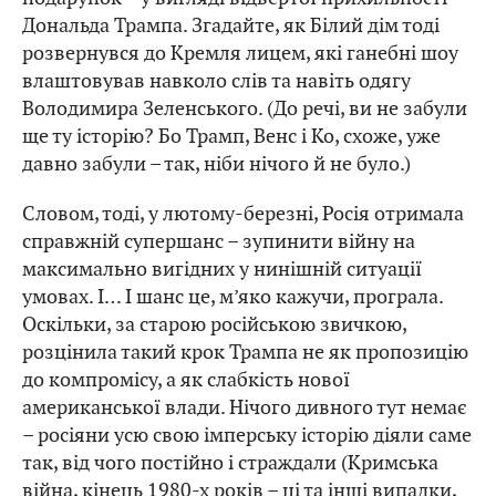
Дональда Трампа. Згадайте, як Білий дім тоді
розвернувся до Кремля лицем, які ганебні шоу
влаштовував навколо слів та навіть одягу
Володимира Зеленського. (До речі, ви не забули
ще ту історію? Бо Трамп, Венс і Ко, схоже, уже
давно забули – так, ніби нічого й не було.)
Словом, тоді, у лютому-березні, Росія отримала
справжній супершанс – зупинити війну на
максимально вигідних у нинішній ситуації
умовах. І… І шанс це, м’яко кажучи, програла.
Оскільки, за старою російською звичкою,
розцінила такий крок Трампа не як пропозицію
до компромісу, а як слабкість нової
американської влади. Нічого дивного тут немає
– росіяни усю свою імперську історію діяли саме
так, від чого постійно і страждали (Кримська
війна, кінець 1980-х років – ці та інші випадки,