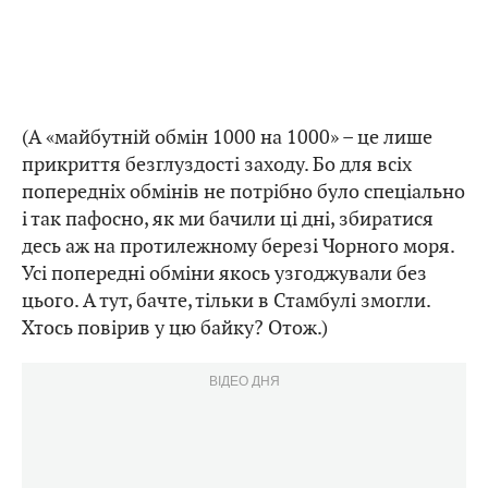
(А «майбутній обмін 1000 на 1000» – це лише
прикриття безглуздості заходу. Бо для всіх
попередніх обмінів не потрібно було спеціально
і так пафосно, як ми бачили ці дні, збиратися
десь аж на протилежному березі Чорного моря.
Усі попередні обміни якось узгоджували без
цього. А тут, бачте, тільки в Стамбулі змогли.
Хтось повірив у цю байку? Отож.)
ВІДЕО ДНЯ