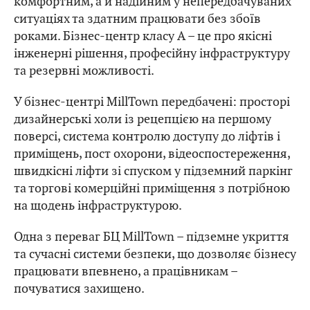
комфортним, а й надійним у непередбачуваних
ситуаціях та здатним працювати без збоїв
роками. Бізнес-центр класу А – це про якісні
інженерні рішення, професійну інфраструктуру
та резервні можливості.
У бізнес-центрі MillTown передбачені: просторі
дизайнерські холи із рецепцією на першому
поверсі, система контролю доступу до ліфтів і
приміщень, пост охорони, відеоспостереження,
швидкісні ліфти зі спуском у підземний паркінг
та торгові комерційні приміщення з потрібною
на щодень інфраструктурою.
Одна з переваг БЦ MillTown – підземне укриття
та сучасні системи безпеки, що дозволяє бізнесу
працювати впевнено, а працівникам –
почуватися захищено.