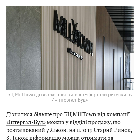
БЦ MillTown дозволяє створити комфортний ритм життя
/ «Інтергал-Буд»
Дізнатися більше про БЦ MillTown від компанії
«Інтергал-Буд»
можна у відділі продажу, що
розташований у Львові на площі Старий Ринок,
8. Також інформацію можна отримати за