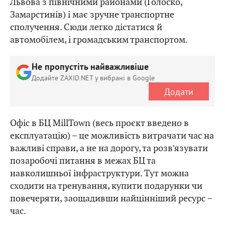
Львова з північними районами (Голоско,
Замарстинів) і має зручне транспортне
сполучення. Сюди легко дістатися й
автомобілем, і громадським транспортом.
Не пропустіть найважливіше
Додайте ZAXID.NET у вибрані в Google
Додати
Офіс в БЦ MillTown (весь проєкт введено в
експлуатацію) – це можливість витрачати час на
важливі справи, а не на дорогу, та розв’язувати
позаробочі питання в межах БЦ та
навколишньої інфраструктури. Тут можна
сходити на тренування, купити подарунки чи
повечеряти, заощадивши найцінніший ресурс –
час.