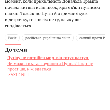
момент, коли прихильність Дональда Трампа
почала витікати, як пісок, крізь в’ялі путінські
пальці. Тож якщо Путін й отримає якусь
відстрочку, то зовсім не ту, на яку ще
сподівається.
Росія
російсько-українська війна
санкції проти Росі
До теми
Путіну не потрібен мир, він готує наступ.
Чи можна взагалі зупинити Путіна? Так, і це
простіше, ніж здається
ZAXID.NET