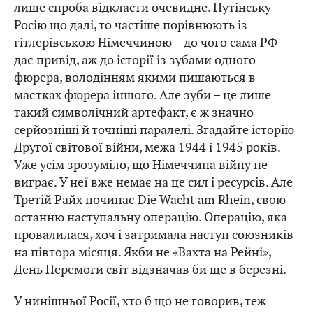
лише спроба відкласти очевидне. Путінську
Росію що далі, то частіше порівнюють із
гітлерівською Німеччиною – до чого сама РФ
дає привід, аж до історії із зубами одного
фюрера, володінням якими пишаються в
маєтках фюрера іншого. Але зуби – це лише
такий символічний артефакт, є ж значно
серйозніші й точніші паралелі. Згадайте історію
Другої світової війни, межа 1944 і 1945 років.
Уже усім зрозуміло, що Німеччина війну не
виграє. У неї вже немає на це сил і ресурсів. Але
Третій Райх починає Die Wacht am Rhein, свою
останню наступальну операцію. Операцію, яка
провалилася, хоч і затримала наступ союзників
на півтора місяця. Якби не «Вахта на Рейні»,
День Перемоги світ відзначав би ще в березні.
У нинішньої Росії, хто б що не говорив, теж