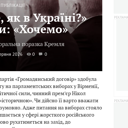
ПУБЛІКАЦІЇ
, як в Україні?»
и: «Хочемо»
оральна поразка Кремля
червня 2026
0
0
артія «Громадянський договір» здобула
у на парламентських виборах у Вірменії,
літичної сили, чинний прем’єр Нікол
історичною». Чи дійсно її варто вважати
зумовно. Адже питання на виборах стояло
ишається у сфері жорсткого російського
ово рухатиметься на захід, до