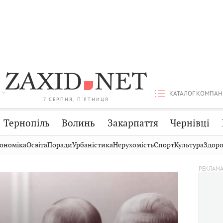
КАТАЛОГ КОМПАН
7 СЕРПНЯ, П'ЯТНИЦЯ
Тернопіль
Волинь
Закарпаття
Чернівці
Стрий
Публікації
Авто
ономіка
Освіта
Поради
Урбаністика
Нерухомість
Спорт
Культура
Здоро
Дрогобич
Світ
Економіка
Хмельницький
Кіно
Дім
Вінниця
Фото
Освіта