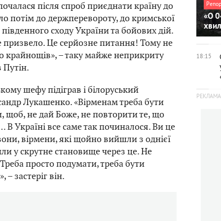
 почалася після спроб приєднати країну до
Репо
«О 0
ело потім до держперевороту, до кримської
хви
ії південного сходу України та бойових дій.
се призвело. Це серйозне питання! Тому не
о крайнощів», – таку майже неприкриту
18:15
 Путін.
кому шефу підіграв і білоруський
сандр Лукашенко. «Вірменам треба бути
 щоб, не дай Боже, не повторити те, що
… В Україні все саме так починалося. Ви це
вони, вірмени, які щойно вийшли з однієї
или у скрутне становище через це. Не
 Треба просто подумати, треба бути
 – застеріг він.