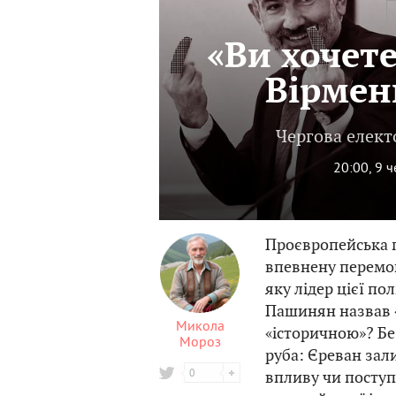
«Ви хочете
Вірмен
Чергова елект
20:00, 9 
Проєвропейська п
впевнену перемог
яку лідер цієї по
Пашинян назвав «
Микола
«історичною»? Бе
Мороз
руба: Єреван зал
0
впливу чи поступ