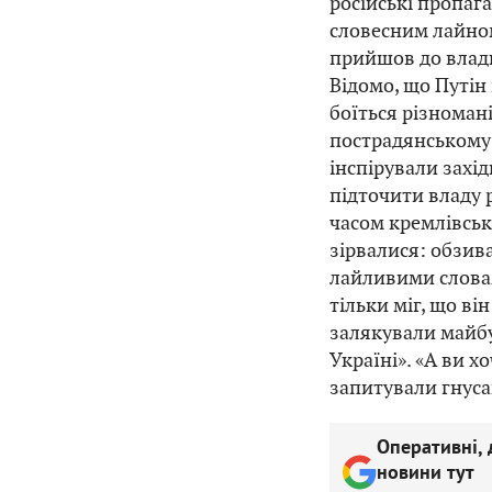
російські пропа
словесним лайном 
прийшов до влади
Відомо, що Путін
боїться різноман
пострадянському 
інспірували захід
підточити владу 
часом кремлівськ
зірвалися: обзи
лайливими словам
тільки міг, що ві
залякували майбу
Україні». «А ви х
запитували гнуса
Оперативні, 
новини тут