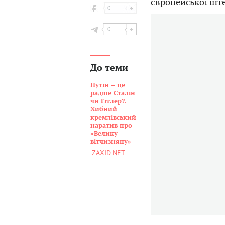
європейської інте
0
0
До теми
Путін – це
радше Сталін
чи Гітлер?.
Хибний
кремлівський
наратив про
«Велику
вітчизняну»
ZAXID.NET