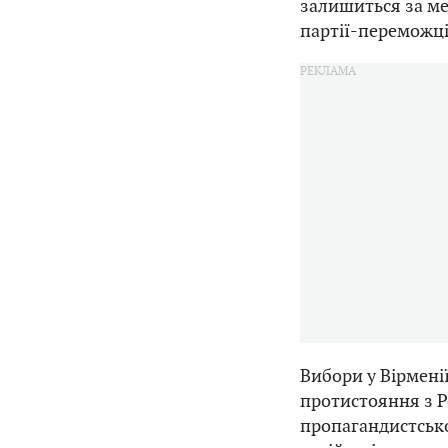
залишиться за ме
партії-переможці
Вибори у Вірменії
протистояння з Р
пропагандистсько