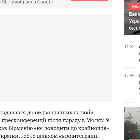
.NET у вибрані в Google
Публі
Балі
Укра
балі
19:02
18:46
ін вдавався до недвозначних натяків.
а пресконференції після параду в Москві 9
кав Вірменію «не доводити до крайнощів»
України, тобто шляхом євроінтеграції.