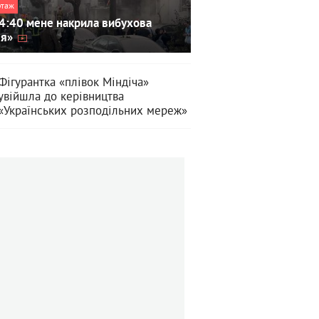
ртаж
4:40 мене накрила вибухова
ля»
Фігурантка «плівок Міндіча»
увійшла до керівництва
«Українських розподільних мереж»