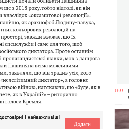
гандисти почали обливати Пашиняна
ще з 2018 року, тобто відтоді, як він
 внаслідок «оксамитової революції».
 панічно, як арахнофоб Людину-павука,
ітних кольорових революцій на
просторі, завжди вважає, що їх
ні спецслужби і саме для того, щоб
російського диктатора. Проте останнім
і пропагандистські шавки, мов з ланцюга
вали Пашиняна всіма можливими
и, заявляли, що він зрадив усіх, кого
н «нелегітимний диктатор», а головне –
тньою війною, натякаючи, що «буде, як в
19:33
очете, як в Україні?» – риторично
ві голоси Кремля.
достовірні і найважливіші
Додати