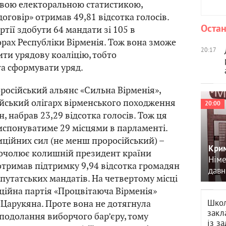
овою електоральною статистикою,
оговір» отримав 49,81 відсотка голосів.
Остан
ртії здобути 64 мандати зі 105 в
рах Республіки Вірменія. Тож вона зможе
20:17
ти урядову коаліцію, тобто
та сформувати уряд.
осійський альянс «Сильна Вірменія»,
йський олігарх вірменського походження
20:00
, набрав 23,29 відсотка голосів. Тож ця
испонуватиме 29 місцями в парламенті.
ційних сил (не менш проросійський) –
Крим
 очолює колишній президент країни
Німе
отримав підтримку 9,94 відсотка громадян
давн
епутатських мандатів. На четвертому місці
ійна партія «Процвітаюча Вірменія»
Школ
а Царукяна. Проте вона не дотягнула
закл
 подолання виборчого бар’єру, тому
із з