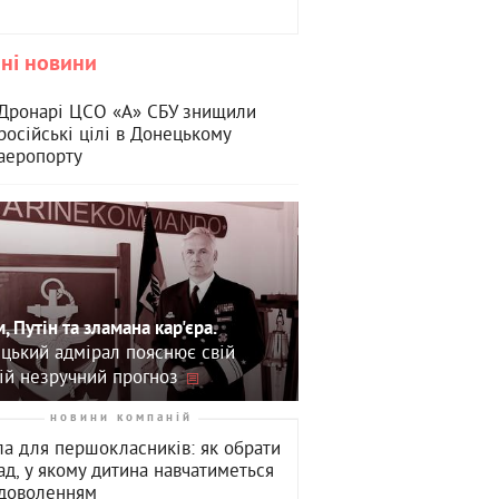
ні новини
Дронарі ЦСО «А» СБУ знищили
російські цілі в Донецькому
аеропорту
, Путін та зламана кар'єра.
цький адмірал пояснює свій
ій незручний прогноз
новини компаній
а для першокласників: як обрати
ад, у якому дитина навчатиметься
адоволенням