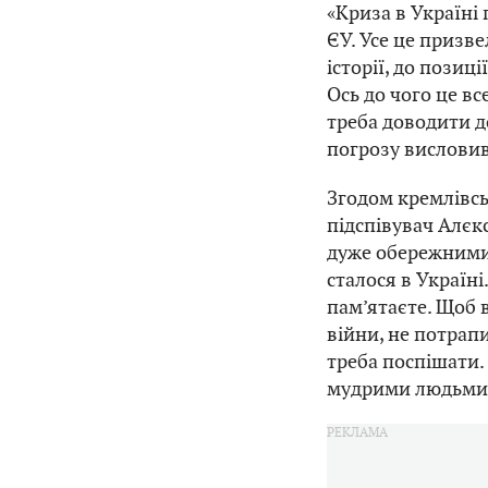
«Криза в Україні
ЄУ. Усе це призв
історії, до позиц
Ось до чого це в
треба доводити д
погрозу висловив
Згодом кремлівсь
підспівувач Алєк
дуже обережними,
сталося в Україні
пам’ятаєте. Щоб 
війни, не потрап
треба поспішати.
мудрими людьми»,