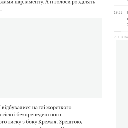
жами парламенту. А її голоси розділять
.
19:52
 відбувалися на тлі жорсткого
осією і безпрецедентного
го тиску з боку Кремля. Зрештою,