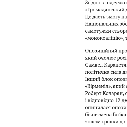
Згідно з підсумк
«Громадянський д
Це дасть змогу па
Національних збо
самотужки створи
«монокоаліцію», 
Опозиційний прор
який очолює росі
Самвел Карапетян
політична сила д
Інший блок опози
«Вірменія», який
Роберт Кочарян, 
і відповідно 12 д
опинилася опозиц
бізнесмена Ґаґік
зовсім трішки до