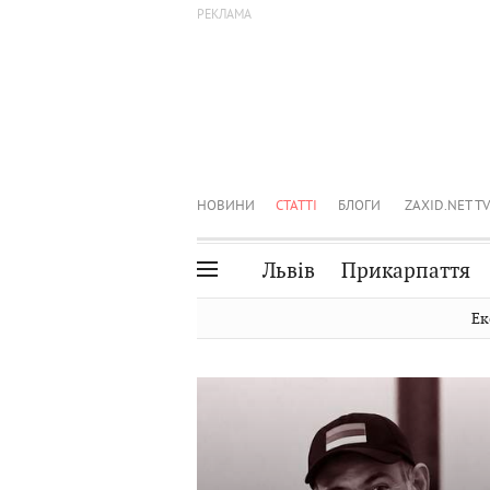
НОВИНИ
СТАТТІ
БЛОГИ
ZAXID.NET TV
Львів
Прикарпаття
Івано-Франківськ
Рівне
Ек
Тернопіль
Львів
Волинь
Чернівці
Закарпаття
Шептицький