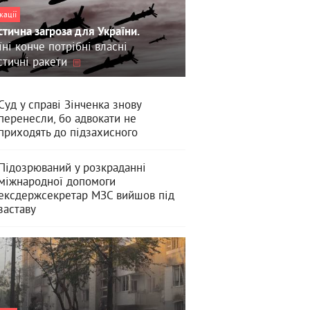
кації
стична загроза для України.
їні конче потрібні власні
стичні ракети
Суд у справі Зінченка знову
перенесли, бо адвокати не
приходять до підзахисного
Підозрюваний у розкраданні
міжнародної допомоги
ексдержсекретар МЗС вийшов під
заставу