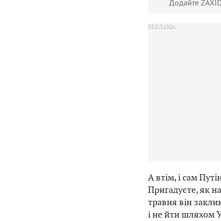
Додайте ZAXID
А втім, і сам Пут
Пригадуєте, як н
травня він закли
і не йти шляхом 