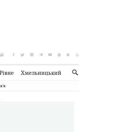
ІЙ
Рівне
Хмельницький
Словко
Культура
вʼя
Рецепти
Здоров'я
Спорт
Краєзнавство
Нерухомість
Домашні тварини