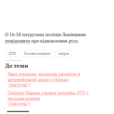
О 16:28 патрульна поліція Львівщини
повідомила
про відновлення руху.
ДТП
Головні новини
аварія
До теми
Двоє молодих українців загинули в
автомобільній аварії у Польщі
ZAXID.NET
Поблизу Львова сталася потрійна ДТП з
постраждалими
ZAXID.NET