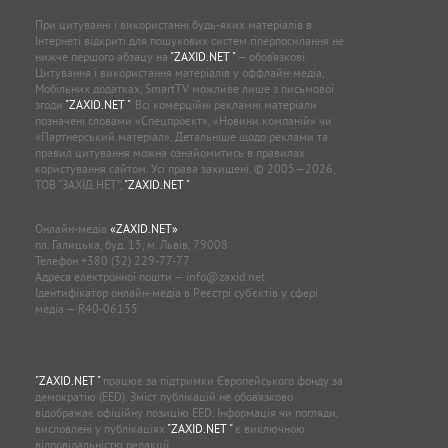
При цитуванні і використанні будь-яких матеріалів в
Інтернеті відкриті для пошукових систем гіперпосилання не
нижче першого абзацу на
"ZAXID.NET "
— обов’язкові.
Цитування і використання матеріалів у оффлайн-медіа,
Мобільних додатках, SmartTV можливе лише з письмової
згоди
"ZAXID.NET "
. Всі комерційні рекламні матеріали
позначені словами «Спецпроєкт», «Новини компаній» чи
«Партнерський матеріал». Детальніше щодо реклами та
правил цитування можна ознайомитись в правилах
користування сайтом. Усі права захищені. © 2005—2026,
ТОВ “ЗАХІД.НЕТ”,
"ZAXID.NET "
.
Онлайн-медіа
«ZAXID.NET»
пл. Галицька, буд. 15, м. Львів, 79008
Телефон
+380 (32) 229-77-77
Адреса електронної пошти —
info@zaxid.net
Ідентифікатор онлайн-медіа в Реєстрі суб'єктів у сфері
медіа — R40-06155
"ZAXID.NET "
працює за підтримки Європейського фонду за
демократію (EED). Зміст публікацій не обов’язково
відображає офіційну позицію EED. Інформація чи погляди,
висловлені у публікаціях
"ZAXID.NET "
є виключною
відповідальністю редакції.