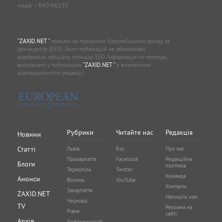
медіа — R40-06155
"ZAXID.NET "
працює за підтримки Європейського фонду за
демократію (EED). Зміст публікацій не обов’язково
відображає офіційну позицію EED. Інформація чи погляди,
висловлені у публікаціях
"ZAXID.NET "
є виключною
відповідальністю редакції.
Рубрики
Читайте нас
Редакція
Новини
Статті
Львів
Rss
Про нас
Прикарпаття
Facebook
Редакційна
Блоги
політика
Тернопіль
Twitter
Команда
Анонси
Волинь
YouTube
Контакти
Закарпаття
ZAXID.NET
Напишіть нам
Чернівці
TV
Реклама на
Рівне
сайті
Архів
Хмельницький