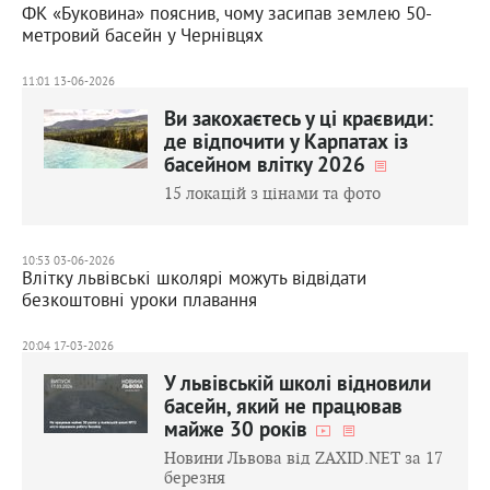
ФК «Буковина» пояснив, чому засипав землею 50-
метровий басейн у Чернівцях
11:01 13-06-2026
Ви закохаєтесь у ці краєвиди:
де відпочити у Карпатах із
басейном влітку 2026
15 локацій з цінами та фото
10:53 03-06-2026
Влітку львівські школярі можуть відвідати
безкоштовні уроки плавання
20:04 17-03-2026
У львівській школі відновили
басейн, який не працював
майже 30 років
Новини Львова від ZAXID.NET за 17
березня