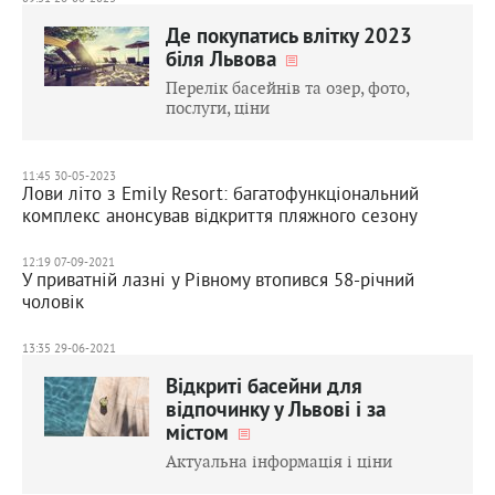
Де покупатись влітку 2023
біля Львова
Перелік басейнів та озер, фото,
послуги, ціни
11:45 30-05-2023
Лови літо з Emily Resort: багатофункціональний
комплекс анонсував відкриття пляжного сезону
12:19 07-09-2021
У приватній лазні у Рівному втопився 58-річний
чоловік
13:35 29-06-2021
Відкриті басейни для
відпочинку у Львові і за
містом
Актуальна інформація і ціни