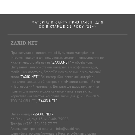
МАТЕРІАЛИ САЙТУ ПРИЗНАЧЕНІ ДЛЯ
ОСІБ СТАРШЕ 21 РОКУ (21+)
ZAXID.NET
При цитуванні і використанні будь-яких матеріалів в
Інтернеті відкриті для пошукових систем гіперпосилання не
нижче першого абзацу на
"ZAXID.NET "
— обов’язкові.
Цитування і використання матеріалів у оффлайн-медіа,
Мобільних додатках, SmartTV можливе лише з письмової
згоди
"ZAXID.NET "
. Всі комерційні рекламні матеріали
позначені словами «Спецпроєкт», «Новини компаній» чи
«Партнерський матеріал». Детальніше щодо реклами та
правил цитування можна ознайомитись в правилах
користування сайтом. Усі права захищені. © 2005—2026,
ТОВ “ЗАХІД.НЕТ”,
"ZAXID.NET "
.
Онлайн-медіа
«ZAXID.NET»
пл. Галицька, буд. 15, м. Львів, 79008
Телефон
+380 (32) 229-77-77
Адреса електронної пошти —
info@zaxid.net
Ідентифікатор онлайн-медіа в Реєстрі суб'єктів у сфері