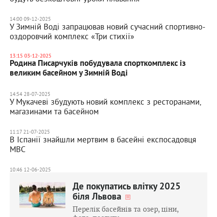
14:00 09-12-2025
У Зимній Воді запрацював новий сучасний спортивно-
оздоровчий комплекс «Три стихії»
13:15 03-12-2025
Родина Писарчуків побудувала спорткомплекс із
великим басейном у Зимній Воді
14:54 28-07-2025
У Мукачеві збудують новий комплекс з ресторанами,
магазинами та басейном
11:17 21-07-2025
В Іспанії знайшли мертвим в басейні експосадовця
МВС
10:46 12-06-2025
Де покупатись влітку 2025
біля Львова
Перелік басейнів та озер, ціни,