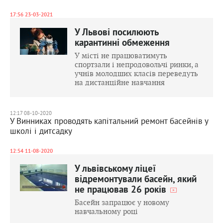
17:56 23-03-2021
У Львові посилюють
карантинні обмеження
У місті не працюватимуть
спортзали і непродовольчі ринки, а
учнів молодших класів переведуть
на дистанційне навчання
12:17 08-10-2020
У Винниках проводять капітальний ремонт басейнів у
школі і дитсадку
12:54 11-08-2020
У львівському ліцеї
відремонтували басейн, який
не працював 26 років
Басейн запрацює у новому
навчальному році