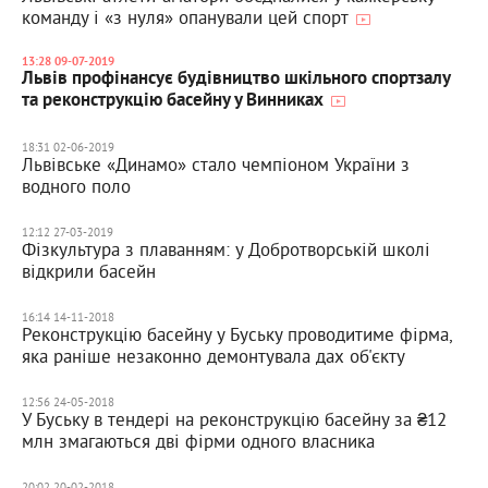
команду і «з нуля» опанували цей спорт
13:28 09-07-2019
Львів профінансує будівництво шкільного спортзалу
та реконструкцію басейну у Винниках
18:31 02-06-2019
Львівське «Динамо» стало чемпіоном України з
водного поло
12:12 27-03-2019
Фізкультура з плаванням: у Добротворській школі
відкрили басейн
16:14 14-11-2018
Реконструкцію басейну у Буську проводитиме фірма,
яка раніше незаконно демонтувала дах об'єкту
12:56 24-05-2018
У Буську в тендері на реконструкцію басейну за ₴12
млн змагаються дві фірми одного власника
20:02 20-02-2018