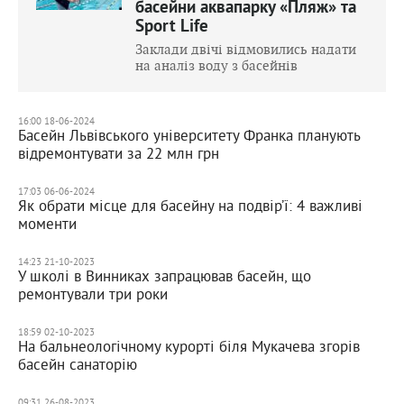
басейни аквапарку «Пляж» та
Sport Life
Заклади двічі відмовились надати
на аналіз воду з басейнів
16:00 18-06-2024
Басейн Львівського університету Франка планують
відремонтувати за 22 млн грн
17:03 06-06-2024
Як обрати місце для басейну на подвір’ї: 4 важливі
моменти
14:23 21-10-2023
У школі в Винниках запрацював басейн, що
ремонтували три роки
18:59 02-10-2023
На бальнеологічному курорті біля Мукачева згорів
басейн санаторію
09:31 26-08-2023