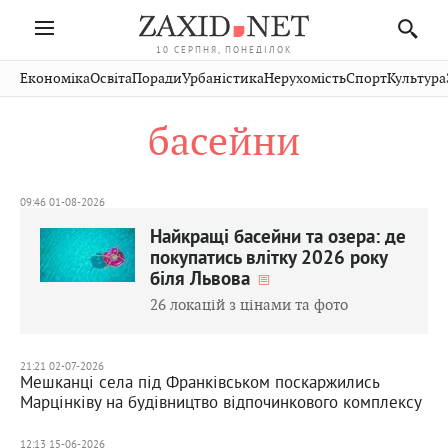
10 СЕРПНЯ, ПОНЕДІЛОК
Івано-
Публікації
Авто
Словко
Культура
Економіка
Освіта
Поради
Урбаністика
Нерухомість
Спорт
Культура
Стрий
Рівне
Франківськ
Світ
Економіка
Рецепти
Здоров'я
Дрогобич
Львів
Тернопіль
басейни
Кіно
Дім
Спорт
Краєзнавство
Хмельницький
Чернівці
Волинь
Фото
Освіта
Нерухомість
Домашні
Вінниця
Шептицький
Закарпаття
тварини
09:46 01-08-2026
Найкращі басейни та озера: де
покупатись влітку 2026 року
біля Львова
26 локацій з цінами та фото
21:21 02-07-2026
Мешканці села під Франківськом поскаржились
Марцінківу на будівництво відпочинкового комплексу
12:13 15-06-2026