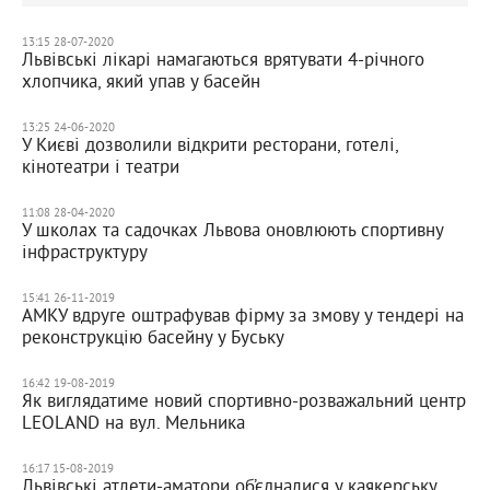
13:15 28-07-2020
Львівські лікарі намагаються врятувати 4-річного
хлопчика, який упав у басейн
13:25 24-06-2020
У Києві дозволили відкрити ресторани, готелі,
кінотеатри і театри
11:08 28-04-2020
У школах та садочках Львова оновлюють спортивну
інфраструктуру
15:41 26-11-2019
АМКУ вдруге оштрафував фірму за змову у тендері на
реконструкцію басейну у Буську
16:42 19-08-2019
Як виглядатиме новий спортивно-розважальний центр
LEOLAND на вул. Мельника
16:17 15-08-2019
Львівські атлети-аматори об’єдналися у каякерську