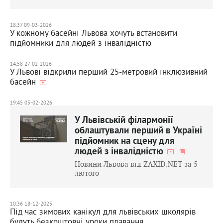
18:37 09-03-2026
У кожному басейні Львова хочуть встановити
підйомники для людей з інвалідністю
14:58 27-02-2026
У Львові відкрили перший 25-метровий інклюзивний
басейн
19:45 05-02-2026
У Львівській філармонії
облаштували перший в Україні
підйомник на сцену для
людей з інвалідністю
Новини Львова від ZAXID.NET за 5
лютого
10:36 18-12-2025
Під час зимових канікул для львівських школярів
будуть безкоштовні уроки плавання