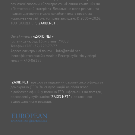
позначені словами «Спецпроєкт», «Новини компаній» чи
«Партнерський матеріал». Детальніше щодо реклами та
правил цитування можна ознайомитись в правилах
користування сайтом. Усі права захищені. © 2005—2026,
ТОВ “ЗАХІД.НЕТ”,
"ZAXID.NET "
.
Онлайн-медіа
«ZAXID.NET»
пл. Галицька, буд. 15, м. Львів, 79008
Телефон
+380 (32) 229-77-77
Адреса електронної пошти —
info@zaxid.net
Ідентифікатор онлайн-медіа в Реєстрі суб'єктів у сфері
медіа — R40-06155
"ZAXID.NET "
працює за підтримки Європейського фонду за
демократію (EED). Зміст публікацій не обов’язково
відображає офіційну позицію EED. Інформація чи погляди,
висловлені у публікаціях
"ZAXID.NET "
є виключною
відповідальністю редакції.