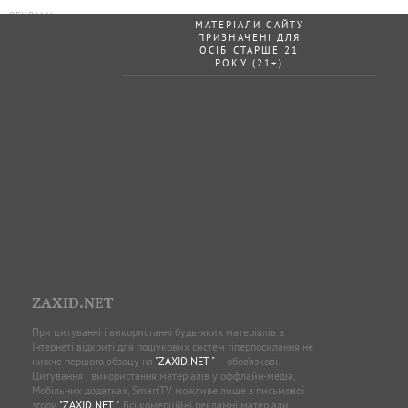
МАТЕРІАЛИ САЙТУ
ПРИЗНАЧЕНІ ДЛЯ
ОСІБ СТАРШЕ 21
РОКУ (21+)
ZAXID.NET
При цитуванні і використанні будь-яких матеріалів в
Інтернеті відкриті для пошукових систем гіперпосилання не
нижче першого абзацу на
"ZAXID.NET "
— обов’язкові.
Цитування і використання матеріалів у оффлайн-медіа,
Мобільних додатках, SmartTV можливе лише з письмової
згоди
"ZAXID.NET "
. Всі комерційні рекламні матеріали