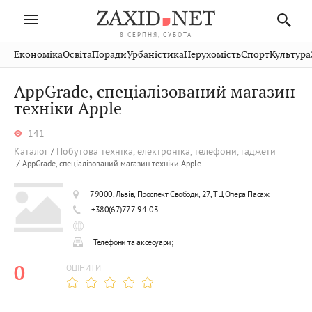
8 СЕРПНЯ, СУБОТА
Івано-
Публікації
Авто
Словко
Культура
Економіка
Освіта
Поради
Урбаністика
Нерухомість
Спорт
Культура
Стрий
Рівне
Франківськ
Світ
Економіка
Рецепти
Здоров'я
Дрогобич
Львів
Тернопіль
AppGrade, спеціалізований магазин
Кіно
Дім
Спорт
Краєзнавство
Хмельницький
техніки Apple
Чернівці
Волинь
Фото
Освіта
Нерухомість
Домашні
Вінниця
Шептицький
Закарпаття
тварини
141
Каталог
Побутова техніка, електроніка, телефони, гаджети
AppGrade, спеціалізований магазин техніки Apple
79000, Львів, Проспект Свободи, 27, ТЦ Опера Пасаж
+380(67)777-94-03
Телефони та аксесуари;
0
ОЦІНИТИ