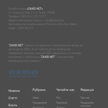
Онлайн-медіа
«ZAXID.NET»
пл. Галицька, буд. 15, м. Львів, 79008
Телефон
+380 (32) 229-77-77
Адреса електронної пошти —
info@zaxid.net
Ідентифікатор онлайн-медіа в Реєстрі суб'єктів у сфері
медіа — R40-06155
"ZAXID.NET "
працює за підтримки Європейського фонду за
демократію (EED). Зміст публікацій не обов’язково
відображає офіційну позицію EED. Інформація чи погляди,
висловлені у публікаціях
"ZAXID.NET "
є виключною
відповідальністю редакції.
Рубрики
Читайте нас
Редакція
Новини
Статті
Львів
Rss
Про нас
Прикарпаття
Facebook
Редакційна
Блоги
політика
Тернопіль
Twitter