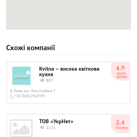
Схожі компанії
4.9
Kvitna – висока квіткова
кухня
Дуже 
добре
887
Львів, вул. Леся Курбаса, 7
+38 (068) 2960995
ТОВ «УкрНет»
2.4
2111
Погано