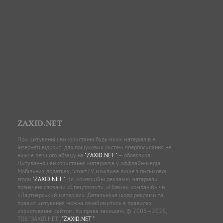
ZAXID.NET
При цитуванні і використанні будь-яких матеріалів в
Інтернеті відкриті для пошукових систем гіперпосилання не
нижче першого абзацу на
"ZAXID.NET "
— обов’язкові.
Цитування і використання матеріалів у оффлайн-медіа,
Мобільних додатках, SmartTV можливе лише з письмової
згоди
"ZAXID.NET "
. Всі комерційні рекламні матеріали
позначені словами «Спецпроєкт», «Новини компаній» чи
«Партнерський матеріал». Детальніше щодо реклами та
правил цитування можна ознайомитись в правилах
користування сайтом. Усі права захищені. © 2005—2026,
ТОВ “ЗАХІД.НЕТ”,
"ZAXID.NET "
.