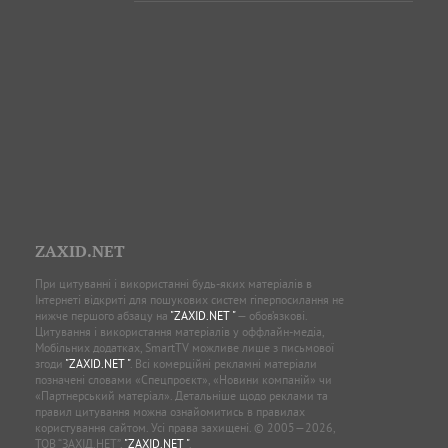
ZAXID.NET
При цитуванні і використанні будь-яких матеріалів в
Інтернеті відкриті для пошукових систем гіперпосилання не
нижче першого абзацу на
"ZAXID.NET "
— обов’язкові.
Цитування і використання матеріалів у оффлайн-медіа,
Мобільних додатках, SmartTV можливе лише з письмової
згоди
"ZAXID.NET "
. Всі комерційні рекламні матеріали
позначені словами «Спецпроєкт», «Новини компаній» чи
«Партнерський матеріал». Детальніше щодо реклами та
правил цитування можна ознайомитись в правилах
користування сайтом. Усі права захищені. © 2005—2026,
ТОВ “ЗАХІД.НЕТ”,
"ZAXID.NET "
.