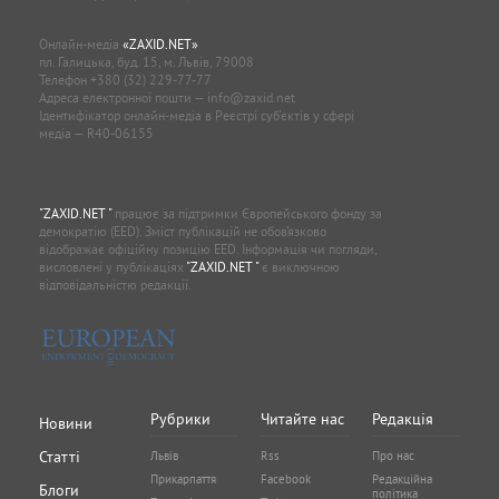
Онлайн-медіа
«ZAXID.NET»
пл. Галицька, буд. 15, м. Львів, 79008
Телефон
+380 (32) 229-77-77
Адреса електронної пошти —
info@zaxid.net
Ідентифікатор онлайн-медіа в Реєстрі суб'єктів у сфері
медіа — R40-06155
"ZAXID.NET "
працює за підтримки Європейського фонду за
демократію (EED). Зміст публікацій не обов’язково
відображає офіційну позицію EED. Інформація чи погляди,
висловлені у публікаціях
"ZAXID.NET "
є виключною
відповідальністю редакції.
Рубрики
Читайте нас
Редакція
Новини
Статті
Львів
Rss
Про нас
Прикарпаття
Facebook
Редакційна
Блоги
політика