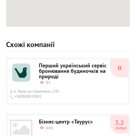
Схожі компанії
Перший український сервіс
0
бронювання будиночків на
природі
95
м. Львів, вул Шевченка, 120г
+380980820902
Бізнес-центр «Таурус»
3.2
646
Добре