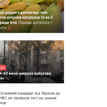
щі родом з дитинства: чим
сна цукрова кукурудза та як її
Поради дієтолога +
раще їсти.
пти
ртаж
4:40 мене накрила вибухова
ля»
Основний кандидат від України до
МКС не пройшов тест на знання
мов