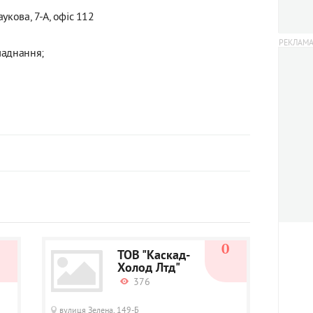
укова, 7-А, офіс 112
ладнання;
0
0
ТОВ "Каскад-
Холод Лтд"
376
вулиця Зелена, 149-Б