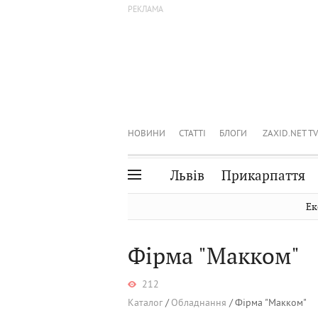
НОВИНИ
СТАТТІ
БЛОГИ
ZAXID.NET TV
Львів
Прикарпаття
Івано-Франківськ
Рівне
Ек
Тернопіль
Львів
Фірма "Макком"
Волинь
Чернівці
Закарпаття
Шептицький
212
Каталог
Обладнання
Фірма "Макком"