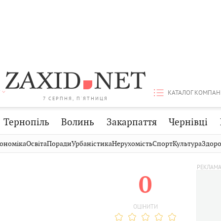
КАТАЛОГ КОМПАН
7 СЕРПНЯ, П'ЯТНИЦЯ
Тернопіль
Волинь
Закарпаття
Чернівці
Стрий
Публікації
Авто
ономіка
Освіта
Поради
Урбаністика
Нерухомість
Спорт
Культура
Здоро
Дрогобич
Світ
Економіка
0
Хмельницький
Кіно
Дім
Вінниця
Фото
Освіта
ОЦІНИТИ