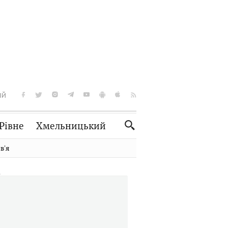
ІЙ
Рівне
Хмельницький
Словко
Культура
вʼя
Рецепти
Здоров'я
Спорт
Краєзнавство
Нерухомість
Домашні тварини