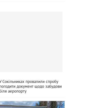
У Сокільниках провалили спробу
погодити документ щодо забудови
біля аеропорту