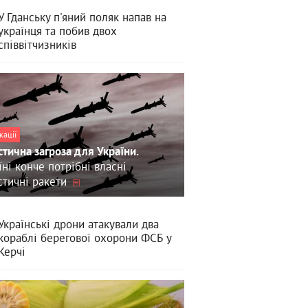
У Гданську п'яний поляк напав на
українця та побив двох
співвітчизників
кації
стична загроза для України.
їні конче потрібні власні
стичні ракети
Українські дрони атакували два
кораблі берегової охорони ФСБ у
Керчі