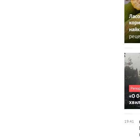
Ласо
кори
найк
реце
Репо
«О 0
хви
19:41