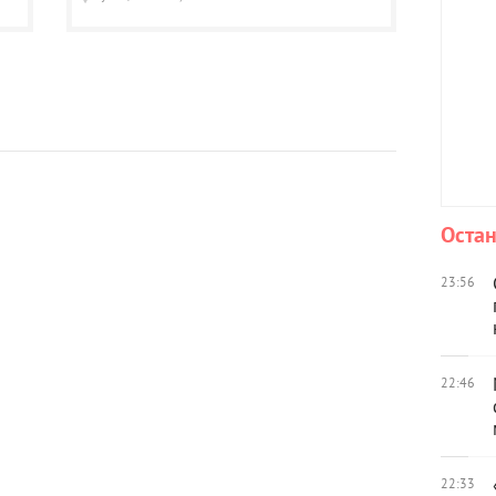
Остан
23:56
22:46
22:33