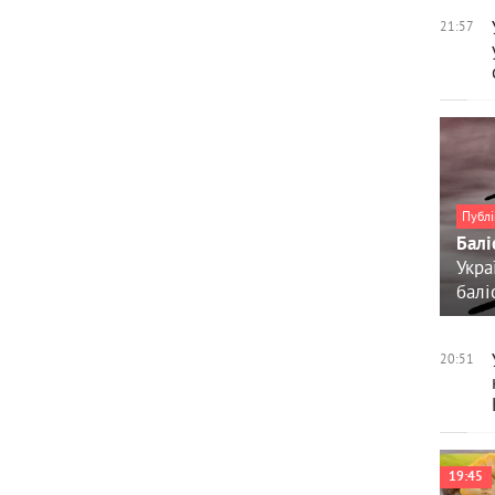
21:57
Публі
Балі
Укра
балі
20:51
19:45