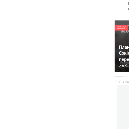
22:27
План
Сокі
пере
ZAXI