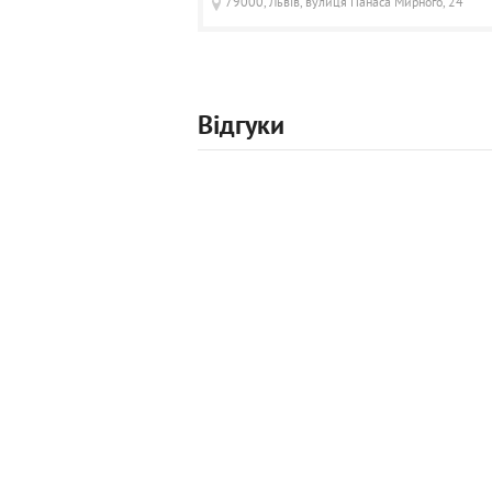
79000, Львів, вулиця Панаса Мирного, 24
Відгуки