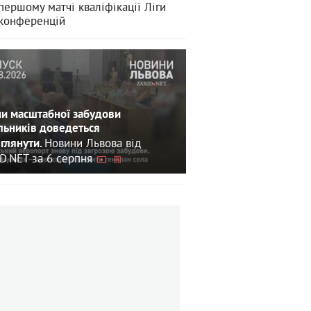
першому матчі кваліфікації Ліги
конференцій
и масштабної забудови
льників доведеться
Новини Львова від
глянути.
D.NET за 6 серпня