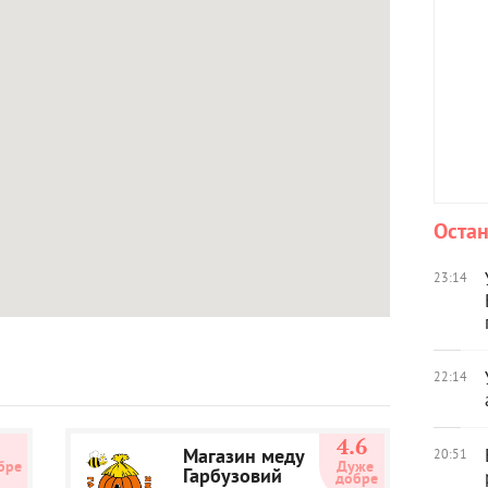
Остан
23:14
22:14
3
4.6
Магазин меду
20:51
бре
Дуже 
Гарбузовий
добре