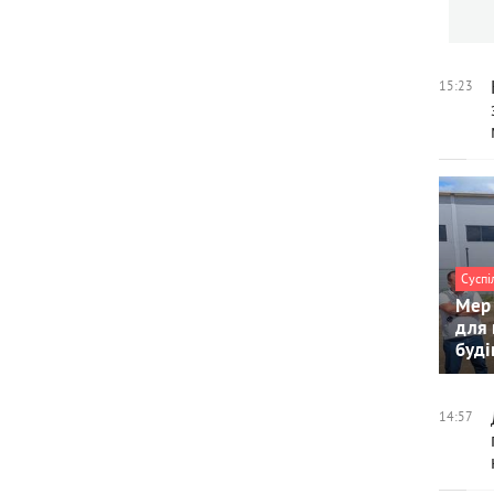
15:23
Суспі
Мер 
для 
буді
14:57