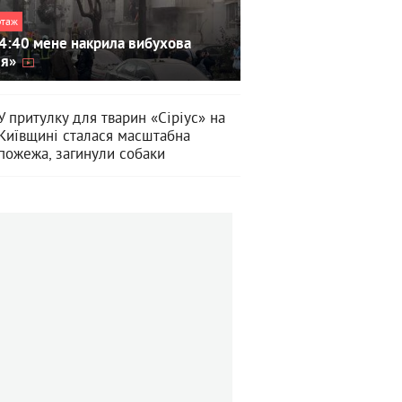
ртаж
4:40 мене накрила вибухова
ля»
У притулку для тварин «Сіріус» на
Київщині сталася масштабна
пожежа, загинули собаки