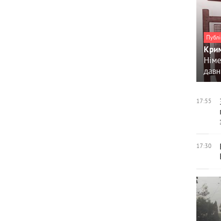
Публі
Крим
Німе
давн
17:55
17:30