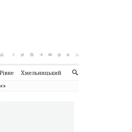
ІЙ
Рівне
Хмельницький
Словко
Культура
вʼя
Рецепти
Здоров'я
Спорт
Краєзнавство
Нерухомість
Домашні тварини