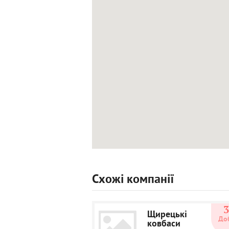
Схожі компанії
Щирецькі
До
ковбаси