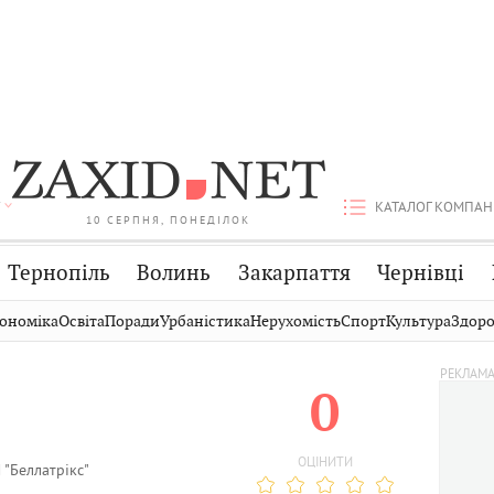
КАТАЛОГ КОМПАН
10 СЕРПНЯ, ПОНЕДІЛОК
Тернопіль
Волинь
Закарпаття
Чернівці
Стрий
Публікації
Авто
ономіка
Освіта
Поради
Урбаністика
Нерухомість
Спорт
Культура
Здоро
Дрогобич
Світ
Економіка
0
Хмельницький
Кіно
Дім
Вінниця
Фото
Освіта
ОЦІНИТИ
 "Беллатрікс"