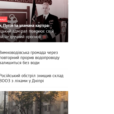
кації
, Путін та зламана кар'єра.
цький адмірал пояснює свій
ій незручний прогноз
Зимноводівська громада через
повторний прорив водопроводу
залишиться без води
Російський обстріл знищив склад
ВООЗ з ліками у Дніпрі