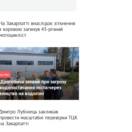
На Закарпатті внаслідок зіткнення
з коровою загинув 43-річний
мотоцикліст
льство
Дрогобича заявив про загрозу
водопостачання міста через
вництво на водогоні
Дмитро Лубінець закликав
провести масштабні перевірки ТЦК
на Закарпатті