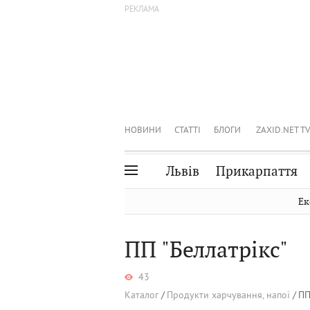
НОВИНИ
СТАТТІ
БЛОГИ
ZAXID.NET TV
Львів
Прикарпаття
Івано-Франківськ
Рівне
Ек
Тернопіль
Львів
ПП "Беллатрікс"
Волинь
Чернівці
Закарпаття
Шептицький
43
Каталог
Продукти харчування, напої
ПП