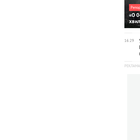
Репо
«О 0
хви
16:29