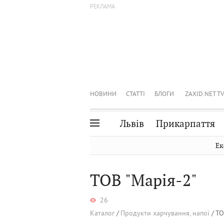
НОВИНИ
СТАТТІ
БЛОГИ
ZAXID.NET TV
Львів
Прикарпаття
Івано-Франківськ
Рівне
Ек
Тернопіль
Львів
ТОВ "Марія-2"
Волинь
Чернівці
Закарпаття
Шептицький
26
Каталог
Продукти харчування, напої
ТО