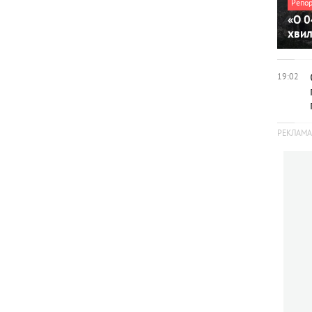
Репо
«О 0
хви
19:02