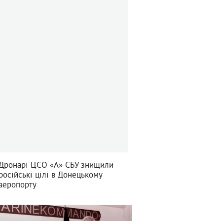
Дронарі ЦСО «А» СБУ знищили
російські цілі в Донецькому
аеропорту