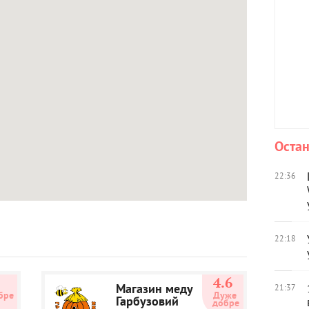
Остан
22:36
22:18
3
4.6
Магазин меду
21:37
бре
Дуже 
Гарбузовий
добре