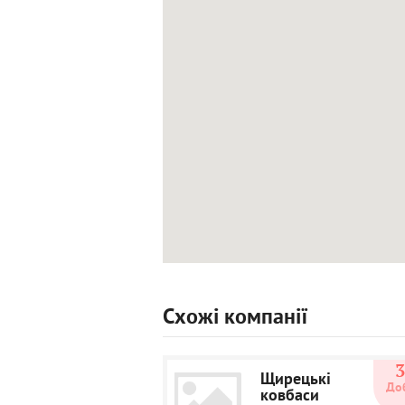
Схожі компанії
Щирецькі
До
ковбаси