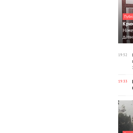
Публі
Крим
Німе
давн
19:52
19:33