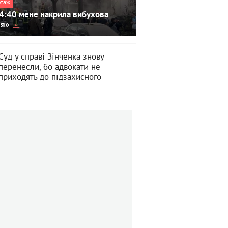
ртаж
4:40 мене накрила вибухова
ля»
Суд у справі Зінченка знову
перенесли, бо адвокати не
приходять до підзахисного