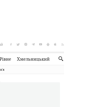
ІЙ
Рівне
Хмельницький
Словко
Культура
вʼя
Рецепти
Здоров'я
Спорт
Краєзнавство
Нерухомість
Домашні тварини