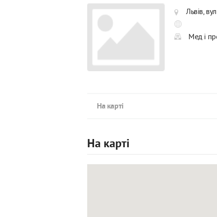
Львів, ву
Мед і пр
На карті
На карті