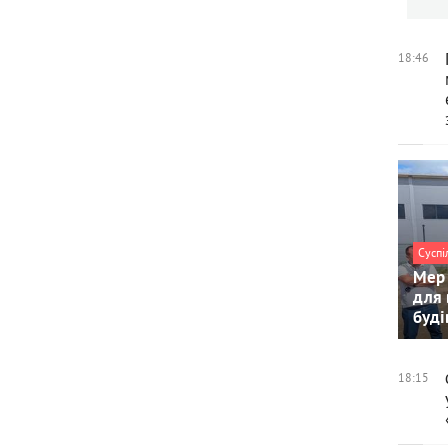
18:46
Суспі
Мер 
для 
буді
18:15