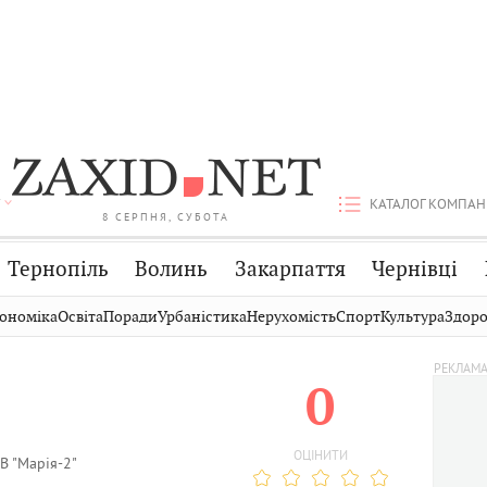
КАТАЛОГ КОМПАН
8 СЕРПНЯ, СУБОТА
Тернопіль
Волинь
Закарпаття
Чернівці
Стрий
Публікації
Авто
ономіка
Освіта
Поради
Урбаністика
Нерухомість
Спорт
Культура
Здоро
Дрогобич
Світ
Економіка
0
Хмельницький
Кіно
Дім
Вінниця
Фото
Освіта
ОЦІНИТИ
В "Марія-2"