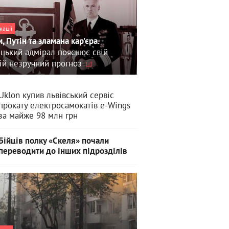
кації
, Путін та зламана кар'єра.
цький адмірал пояснює свій
ій незручний прогноз
Uklon купив львівський сервіс
прокату електросамокатів e-Wings
за майже 98 млн грн
Бійців полку «Скеля» почали
переводити до інших підрозділів