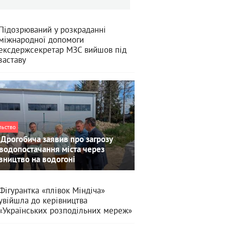
Підозрюваний у розкраданні
міжнародної допомоги
ексдержсекретар МЗС вийшов під
заставу
льство
Дрогобича заявив про загрозу
водопостачання міста через
вництво на водогоні
Фігурантка «плівок Міндіча»
увійшла до керівництва
«Українських розподільних мереж»