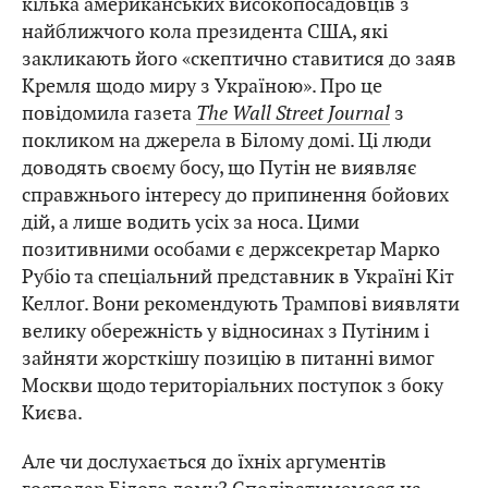
кілька американських високопосадовців з
найближчого кола президента США, які
закликають його «скептично ставитися до заяв
Кремля щодо миру з Україною». Про це
повідомила газета
The Wall Street Journal
з
покликом на джерела в Білому домі. Ці люди
доводять своєму босу, що Путін не виявляє
справжнього інтересу до припинення бойових
дій, а лише водить усіх за носа. Цими
позитивними особами є держсекретар Марко
Рубіо та спеціальний представник в Україні Кіт
Келлоґ. Вони рекомендують Трампові виявляти
велику обережність у відносинах з Путіним і
зайняти жорсткішу позицію в питанні вимог
Москви щодо територіальних поступок з боку
Києва.
Але чи дослухається до їхніх аргументів