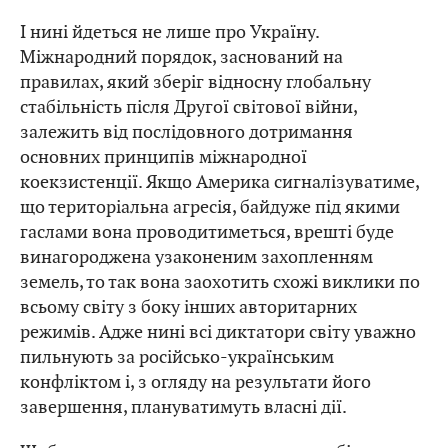
І нині йдеться не лише про Україну.
Міжнародний порядок, заснований на
правилах, який зберіг відносну глобальну
стабільність після Другої світової війни,
залежить від послідовного дотримання
основних принципів міжнародної
коекзистенції. Якщо Америка сигналізуватиме,
що територіальна агресія, байдуже під якими
гаслами вона проводитиметься, врешті буде
винагороджена узаконеним захопленням
земель, то так вона заохотить схожі виклики по
всьому світу з боку інших авторитарних
режимів. Адже нині всі диктатори світу уважно
пильнують за російсько-українським
конфліктом і, з огляду на результати його
завершення, плануватимуть власні дії.