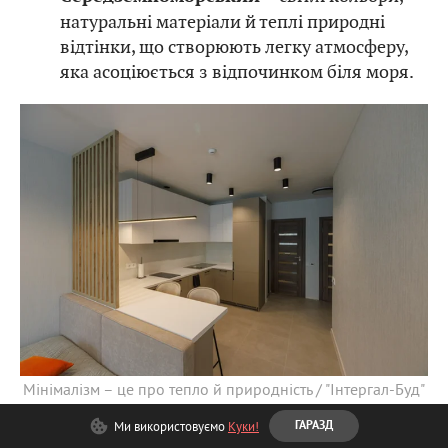
натуральні матеріали й теплі природні
відтінки, що створюють легку атмосферу,
яка асоціюється з відпочинком біля моря.
Мінімалізм – це про тепло й природність / "Інтергал-Буд"
Ми використовуємо
Куки!
ГАРАЗД
Що входить в послугу «Ремонт