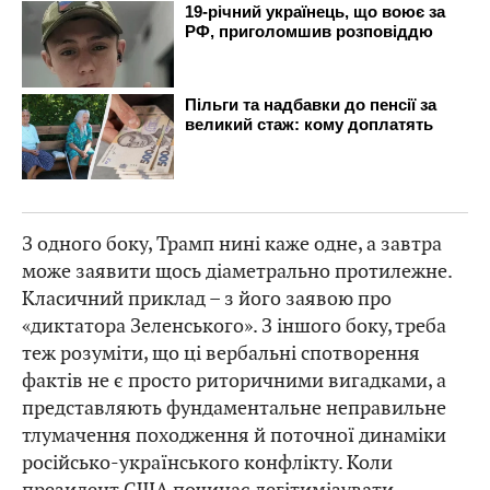
З одного боку, Трамп нині каже одне, а завтра
може заявити щось діаметрально протилежне.
Класичний приклад – з його заявою про
«диктатора Зеленського». З іншого боку, треба
теж розуміти, що ці вербальні спотворення
фактів не є просто риторичними вигадками, а
представляють фундаментальне неправильне
тлумачення походження й поточної динаміки
російсько-українського конфлікту. Коли
президент США починає легітимізувати