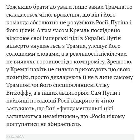
Тож якщо брати до уваги лише заяви Трампа, то
складається чітке враження, що він і його
команда абсолютно не розуміють Росії, Путіна і
його цілей. А тим часом Кремль послідовно
відстоює свої імперські цілі в Україні. Путін
відверто знущається з Трампа, улещує його
солодкими словами, а в реальності ніскілечки
не виявляє готовності до компромісу. Зрештою,
у Кремлі навіть не сильно приховують цю свою
позицію, просто декларують її не в лице самому
Трампові чи його спецпосланцеві Стіву
Віткоффу, а в інших авдиторіях. Сам Путін і
найвищі посадовці Росії відкрито й чітко
заявляють, що їхні «фундаментальні цілі
залишаються незмінними», що «Росія нікому
поступатися не збирається».