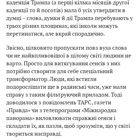
каденція Трампа (а перші кілька місяців другої
каденції то й поготів) мала б усіх утвердити в
думці – слова, думки й дії Трампа перебувають у
трьох різних площинах, які інколи можуть
перетинатися, але вкрай спорадично.
Звісно, цілковито пропускати повз вуха слова
чи не найвпливовішої в цілому світі людини не
варто. Просто для витягування сенсів з них
потрібно створити для себе спеціальний
трансформатор. Люди, які встигли
подорослішати ще в радянські часи, уже мали
справу з таким фільтруючий приладом. Тоді
доводилося з повідомлень ТАРС, газети
«Правда» чи з телепрограми «Міжнародна
панорама» виловлювати справжні сенси і
складати їх, як пазли, щоб зрозуміти, що у світі
твориться насправді.