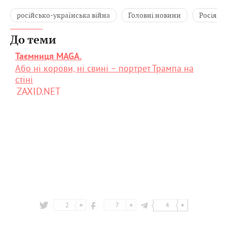
російсько-українська війна
Головні новини
Росія
До теми
Таємниця MAGA.
Або ні корови, ні свині – портрет Трампа на
стіні
ZAXID.NET
2
7
4