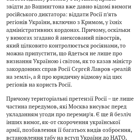
звідти до Вашингтона вже давно відомі вимоги
російського диктатора: віддати Росії п’ять
регіонів України, включно з Кримом, у їхніх
адміністративних кордонах. Причому, оскільки
у вимогах згадано й анексований півострів,
який цілковито контролюється росіянами, то
можна припустити, що йдеться не лише про
визнання Україною і світом, як то казав міністр
закордонних справ Росії Сєргєй Лавров «реалій
на землі», а й про юридичну відмову від цих
регіонів на користь Росії.
Причому територіальні претензії Росії – це лише
частина передумов, які Москва висуває перед
укладанням угоди про перемир’я. Є ще й безліч
інших вимог, як-от скорочення української
армії, позбавлення її багатьох видів озброєння,
встановлення табу на вступ України до НАТО,