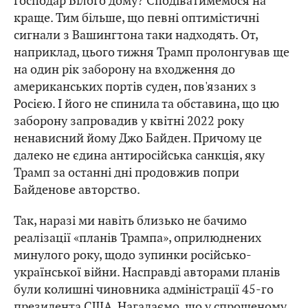
господар Білого дому? Сподіватимемося на
краще. Тим більше, що певні оптимістичні
сигнали з Вашингтона таки надходять. От,
наприклад, цього тижня Трамп пролонгував ще
на один рік заборону на входження до
американських портів суден, пов'язаних з
Росією. І його не спинила та обставина, що цю
заборону запровадив у квітні 2022 року
ненависний йому Джо Байден. Причому це
далеко не єдина антиросійська санкція, яку
Трамп за останні дні продовжив попри
Байденове авторство.
Так, наразі ми навіть близько не бачимо
реалізації «планів Трампа», оприлюднених
минулого року, щодо зупинки російсько-
української війни. Насправді авторами планів
були колишні чиновника адміністрації 45-го
президента США. Нагадаємо, що у спрощеному