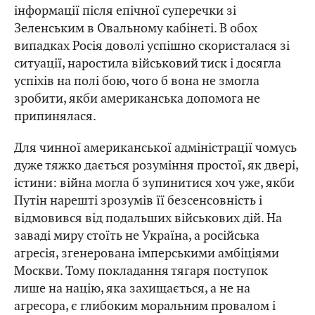
інформації після епічної суперечки зі
Зеленським в Овальному кабінеті. В обох
випадках Росія доволі успішно скористалася зі
ситуації, наростила військовий тиск і досягла
успіхів на полі бою, чого б вона не змогла
зробити, якби американська допомога не
припинялася.
Для чинної американської адміністрації чомусь
дуже тяжко дається розуміння простої, як двері,
істини: війна могла б зупинитися хоч уже, якби
Путін нарешті зрозумів її безсенсовність і
відмовився від подальших військових дій. На
заваді миру стоїть не Україна, а російська
агресія, згенерована імперськими амбіціями
Москви. Тому покладання тягаря поступок
лише на націю, яка захищається, а не на
агресора, є глибоким моральним провалом і