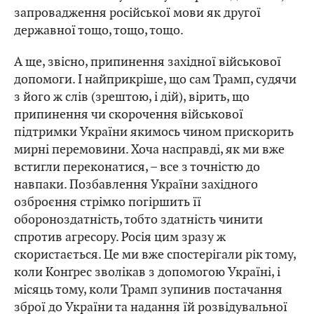
запровадження російської мови як другої
державної тощо, тощо, тощо.
А ще, звісно, припинення західної військової
допомоги. І найприкріше, що сам Трамп, судячи
з його ж слів (зрештою, і дій), вірить, що
припинення чи скорочення військової
підтримки України якимось чином прискорить
мирні перемовини. Хоча насправді, як ми вже
встигли переконатися, – все з точністю до
навпаки. Позбавлення України західного
озброєння стрімко погіршить її
обороноздатність, тобто здатність чинити
спротив агресору. Росія цим зразу ж
скористається. Це ми вже спостерігали рік тому,
коли Конґрес зволікав з допомогою Україні, і
місяць тому, коли Трамп зупинив постачання
зброї до України та надання їй розвідувальної