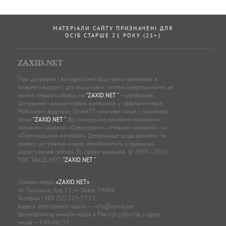
МАТЕРІАЛИ САЙТУ ПРИЗНАЧЕНІ ДЛЯ
ОСІБ СТАРШЕ 21 РОКУ (21+)
ZAXID.NET
При цитуванні і використанні будь-яких матеріалів в
Інтернеті відкриті для пошукових систем гіперпосилання не
нижче першого абзацу на
"ZAXID.NET "
— обов’язкові.
Цитування і використання матеріалів у оффлайн-медіа,
Мобільних додатках, SmartTV можливе лише з письмової
згоди
"ZAXID.NET "
. Всі комерційні рекламні матеріали
позначені словами «Спецпроєкт», «Новини компаній» чи
«Партнерський матеріал». Детальніше щодо реклами та
правил цитування можна ознайомитись в правилах
користування сайтом. Усі права захищені. © 2005—2026,
ТОВ “ЗАХІД.НЕТ”,
"ZAXID.NET "
.
Онлайн-медіа
«ZAXID.NET»
пл. Галицька, буд. 15, м. Львів, 79008
Телефон
+380 (32) 229-77-77
Адреса електронної пошти —
info@zaxid.net
Ідентифікатор онлайн-медіа в Реєстрі суб'єктів у сфері
медіа — R40-06155