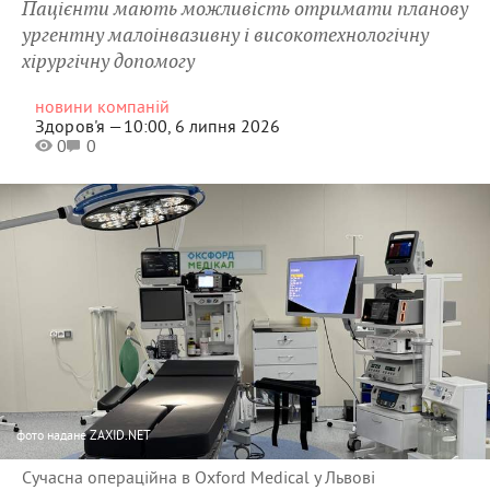
Пацієнти мають можливість отримати планову
ургентну малоінвазивну і високотехнологічну
хірургічну допомогу
новини компаній
Здоров'я —
10:00, 6 липня 2026
0
0
фото
надане ZAXID.NET
Сучасна операційна в Oxford Medical у Львові