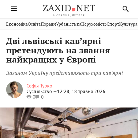
6 СЕРПНЯ, ЧЕТВЕР
Івано-
Публікації
Авто
Словко
Культура
Економіка
Освіта
Поради
Урбаністика
Нерухомість
Спорт
Культура
Стрий
Рівне
Франківськ
Світ
Економіка
Рецепти
Здоров'я
Дрогобич
Львів
Тернопіль
Дві львівські кавʼярні
Кіно
Дім
Спорт
Краєзнавство
Хмельницький
Чернівці
Волинь
претендують на звання
Фото
Освіта
Нерухомість
Домашні
Вінниця
Шептицький
найкращих у Європі
Закарпаття
тварини
Загалом Україну представляють три кавʼярні
Софія Турко
Суспільство —
12:28, 18 травня 2026
0
0