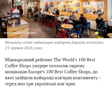
фото
з відкритих джерел
Фінальну сотню найкращих кав’ярень Європи оголосять
25 червня 2026 року
Міжнародний рейтинг The World’s 100 Best
Coffee Shops уперше оголосив окрему
номінацію Europe’s 100 Best Coffee Shops, до
якої увійшли найкращі кав’ярні континенту –
cеред них три українські кавʼярні.