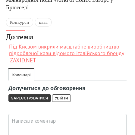
Брюсселі.
Конкурси
кава
До теми
Під Києвом викрили масштабне виробництво
підробленої кави відомого італійського бренду
ZAXID.NET