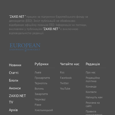
"ZAXID.NET "
працює за підтримки Європейського фонду за
демократію (EED). Зміст публікацій не обов’язково
відображає офіційну позицію EED. Інформація чи погляди,
висловлені у публікаціях
"ZAXID.NET "
є виключною
відповідальністю редакції.
Рубрики
Читайте нас
Редакція
Новини
Статті
Львів
Rss
Про нас
Прикарпаття
Facebook
Редакційна
Блоги
політика
Тернопіль
Twitter
Команда
Анонси
Волинь
YouTube
Контакти
Закарпаття
ZAXID.NET
Напишіть нам
Чернівці
TV
Реклама на
Рівне
сайті
Архів
Хмельницький
Правила
користування