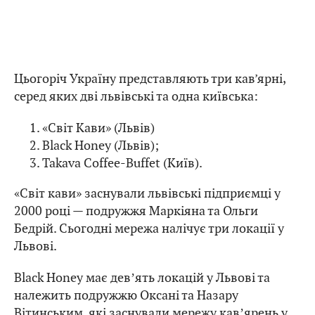
Цьогоріч Україну представляють три кав’ярні,
серед яких дві львівські та одна київська:
«Світ Кави» (Львів)
Black Honey (Львів);
Takava Coffee-Buffet (Київ).
«Світ кави» заснували львівські підприємці у
2000 році — подружжя Маркіяна та Ольги
Бедрій. Сьогодні мережа налічує три локації у
Львові.
Black Honey має девʼять локацій у Львові та
належить подружжю Оксані та Назару
Вітинським, які заснували мережу кавʼярень у