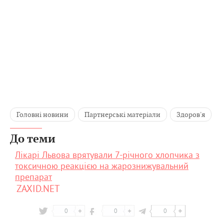
Головні новини
Партнерські матеріали
Здоров'я
До теми
Лікарі Львова врятували 7-річного хлопчика з
токсичною реакцією на жарознижувальний
препарат
ZAXID.NET
0
0
0