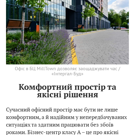
Офіс в БЦ MillTown дозволяє заощаджувати час /
«Інтергал-Буд»
Комфортний простір та
якісні рішення
Сучасний офісний простір має бути не лише
комфортним, а й надійним у непередбачуваних
ситуаціях та здатним працювати без збоїв
роками. Бізнес-центр класу А – це про якісні