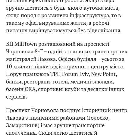
питання ефективності роботи. Якщо в офіс
зручно дістатися з будь-якого куточка міста,
якщо поряд є розвинена інфраструктура, то в
такому офісі вируватиме життя, а робочі
питання вирішуватимуться без відволікання.
БЦ MillTown розташований на проспекті
Чорновола 8-Г – одній з головних транспортних
магістралей Львова. Офісна будівля – усього за
10 хвилин пішки від історичного центру міста.
Поруч працюють ТРЦ Forum Lviv, New Point,
банки, ресторани, готелі, медичні заклади,
басейн СКА, спортивні клуби та десятки інших
сервісів.
Проспект Чорновола поєднує історичний центр
Львова з північними районами (Голоско,
Замарстинів) і має зручне транспортне
сполучення. Сюди легко дістатися й