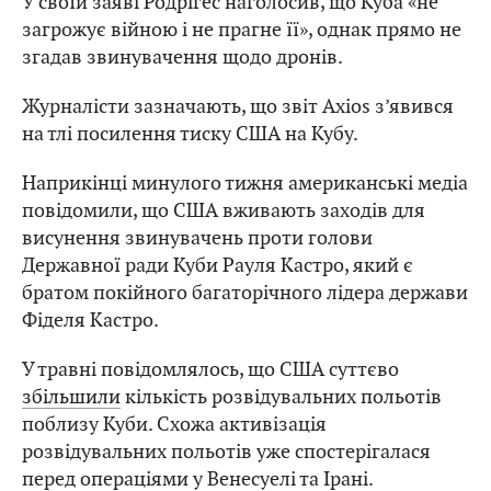
У своїй заяві Родрігес наголосив, що Куба «не
загрожує війною і не прагне її», однак прямо не
згадав звинувачення щодо дронів.
Журналісти зазначають, що звіт Axios з’явився
на тлі посилення тиску США на Кубу.
Наприкінці минулого тижня американські медіа
повідомили, що США вживають заходів для
висунення звинувачень проти голови
Державної ради Куби Рауля Кастро, який є
братом покійного багаторічного лідера держави
Фіделя Кастро.
У травні повідомлялось, що США суттєво
збільшили
кількість розвідувальних польотів
поблизу Куби. Схожа активізація
розвідувальних польотів уже спостерігалася
перед операціями у Венесуелі та Ірані.