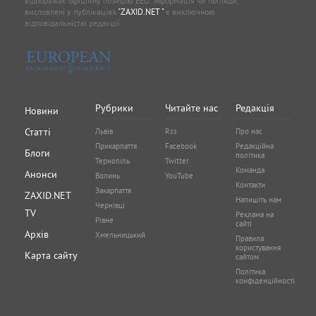
відображає офіційну позицію EED. Інформація чи погляди,
висловлені у публікаціях
"ZAXID.NET "
є виключною
відповідальністю редакції.
Рубрики
Читайте нас
Редакція
Новини
Статті
Львів
Rss
Про нас
Прикарпаття
Facebook
Редакційна
Блоги
політика
Тернопіль
Twitter
Команда
Анонси
Волинь
YouTube
Контакти
Закарпаття
ZAXID.NET
Напишіть нам
Чернівці
TV
Реклама на
Рівне
сайті
Архів
Хмельницький
Правила
користування
Карта сайту
сайтом
Політика
конфіденційності