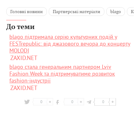
Головні новини
Партнерські матеріали
blago
Кул
До теми
blago підтримала серію культурних подій у
FESTrepublic: від джазового вечора до концерту
MOLODI
ZAXID.NET
blago стала генеральним партнером Lviv
Fashion Week та підтримуватиме розвиток
fashion-індустрії
ZAXID.NET
0
0
0