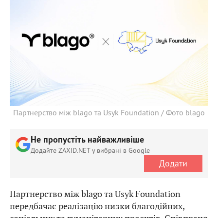
Партнерство між blago та Usyk Foundation / Фото blago
Не пропустіть найважливіше
Додайте ZAXID.NET у вибрані в Google
Додати
Партнерство між blago та Usyk Foundation
передбачає реалізацію низки благодійних,