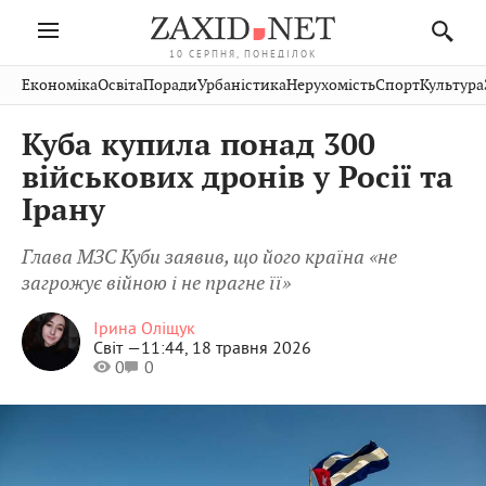
10 СЕРПНЯ, ПОНЕДІЛОК
Івано-
Публікації
Авто
Словко
Культура
Економіка
Освіта
Поради
Урбаністика
Нерухомість
Спорт
Культура
Стрий
Рівне
Франківськ
Світ
Економіка
Рецепти
Здоров'я
Дрогобич
Львів
Тернопіль
Куба купила понад 300
Кіно
Дім
Спорт
Краєзнавство
Хмельницький
Чернівці
Волинь
військових дронів у Росії та
Фото
Освіта
Нерухомість
Домашні
Вінниця
Шептицький
Ірану
Закарпаття
тварини
Глава МЗС Куби заявив, що його країна «не
загрожує війною і не прагне її»
Ірина Оліщук
Світ —
11:44, 18 травня 2026
0
0