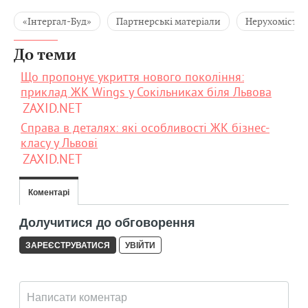
«Інтергал-Буд»
Партнерські матеріали
Нерухомість
До теми
Що пропонує укриття нового покоління:
приклад ЖК Wings у Сокільниках біля Львова
ZAXID.NET
Справа в деталях: які особливості ЖК бізнес-
класу у Львові
ZAXID.NET