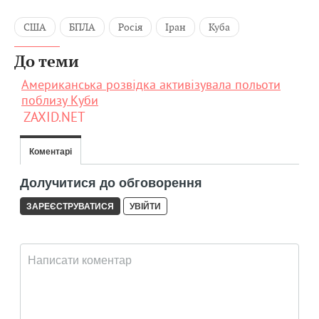
США
БПЛА
Росія
Іран
Куба
До теми
Американська розвідка активізувала польоти
поблизу Куби
ZAXID.NET