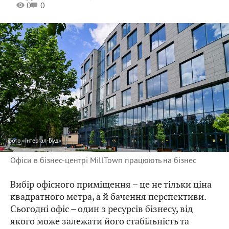
0
0
фото
«Інтергал-Буд»
Офіси в бізнес-центрі MillTown працюють на бізнес
Вибір офісного приміщення – це не тільки ціна
квадратного метра, а й бачення перспективи.
Сьогодні офіс – один з ресурсів бізнесу, від
якого може залежати його стабільність та