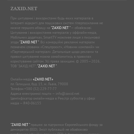
ZAXID.NET
При цитуванні і використанні будь-яких матеріалів в
Інтернеті відкриті для пошукових систем гіперпосилання не
нижче першого абзацу на
"ZAXID.NET "
— обов’язкові.
Цитування і використання матеріалів у оффлайн-медіа,
Мобільних додатках, SmartTV можливе лише з письмової
згоди
"ZAXID.NET "
. Всі комерційні рекламні матеріали
позначені словами «Спецпроєкт», «Новини компаній» чи
«Партнерський матеріал». Детальніше щодо реклами та
правил цитування можна ознайомитись в правилах
користування сайтом. Усі права захищені. © 2005—2026,
ТОВ “ЗАХІД.НЕТ”,
"ZAXID.NET "
.
Онлайн-медіа
«ZAXID.NET»
пл. Галицька, буд. 15, м. Львів, 79008
Телефон
+380 (32) 229-77-77
Адреса електронної пошти —
info@zaxid.net
Ідентифікатор онлайн-медіа в Реєстрі суб'єктів у сфері
медіа — R40-06155
"ZAXID.NET "
працює за підтримки Європейського фонду за
демократію (EED). Зміст публікацій не обов’язково