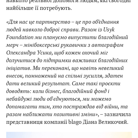
навколо реальної допомоги людям, які сьогодні
найбільше її потребують.
«Для нас це партнерство – це про об’єднання
людей навколо доброї справи. Разом із Usyk
Foundation ми плануємо випустити благодійний
мерч – мінібоксерські рукавички з автографом
Олександра Усика, щоб кожен охочий міг
долучитися до підтримки важливих благодійних
ініціатив. Ми переконані, що навіть невеликий
внесок, помножений на спільні зусилля, здатен
дати великий результат. Саме такі проєкти
доводять: коли бізнес, благодійний фонд і
небайдужі люди об'єднуються, ми можемо
допомагати тим, хто постраждав від війни, та
разом наближати позитивні зміни»
, – зазначила
представниця компанії blago Діана Великочий.