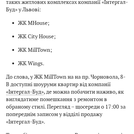
таких житлових комплексах компанії «Інтергал-
Буд» у Львові:
ЖК MHouse;
ЖК City House;
ЖК MillTown;
ЖК Wings.
До слова, у ЖК MillTown на на пр. Чорновола, 8-
В доступні шоуруми квартир від компанії
«Інтергал-Буд»
, де можна побачити наживо, як
виглядатиме помешкання з ремонтом в
обраному стилі. Перегляд – щосереди о 17:00 за
попереднім записом у відділі продажу
«Інтергал-Буд».