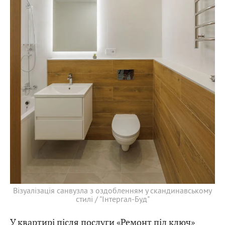
Візуалізація санвузла з оздобленням у скандинавському
стилі / "Інтергал-Буд"
У квартирі після послуги «Ремонт під ключ»