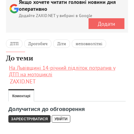
Якщо хочете читати головні новини дня
оперативно
Додайте ZAXID.NET у вибрані в Google
Додати
ДТП
Дрогобич
Діти
неповнолітні
До теми
На Львівщині 14-річний підліток потрапив у
ДТП на мотоциклі
ZAXID.NET