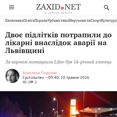
9 СЕРПНЯ, НЕДІЛЯ
Івано-
Публікації
Авто
Словко
Культура
Економіка
Освіта
Поради
Урбаністика
Нерухомість
Спорт
Культура
Стрий
Рівне
Франківськ
Світ
Економіка
Рецепти
Здоров'я
Дрогобич
Львів
Тернопіль
Двоє підлітків потрапили до
Кіно
Дім
Спорт
Краєзнавство
Хмельницький
Чернівці
Волинь
лікарні внаслідок аварії на
Фото
Освіта
Нерухомість
Домашні
Вінниця
Шептицький
Львівщині
Закарпаття
тварини
За кермом мотоцикла Lifan був 14-річний хлопець
Христина Подоляк
Суспільство —
09:40, 10 травня 2026
0
0