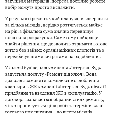
закупівля матеріалів, потреба постійно робити
вибір можуть просто виснажити.
У результаті ремонт, який планували завершити
за кілька місяців, нерідко розтягується майже
на рік, а фінальна сума значно перевищує
початкові розрахунки. Саме тому найкраще
знайти рішення, що дозволить отримати готове
житло без зайвих організаційних клопотів та з
передбачуваними витратами на оздоблення.
У Львові будівельна компанія «Інтергал-Буд»
запустила послугу «Ремонт під ключ». Вона
дозволяє замовити комплексне оздоблення
квартири в ЖК компанії «Інтергал-Буд» після її
придбання та введення ЖК в експлуатацію. У
договорі зазначається обраний стиль ремонту,
чітко прописується ціна робіт та терміни здачі
готового помешкання – до шести місяців.