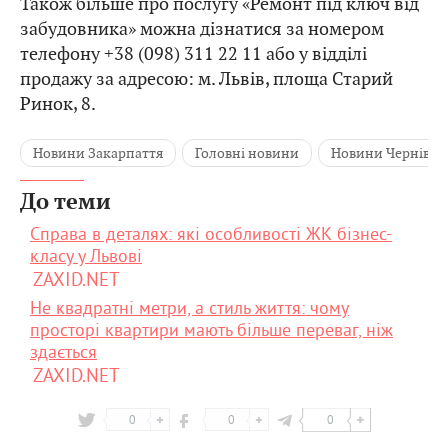
Також більше про послугу «Ремонт під ключ від
забудовника» можна дізнатися за номером
телефону +38 (098) 311 22 11 або у відділі
продажу за адресою: м. Львів, площа Старий
Ринок, 8.
Новини Закарпаття
Головні новини
Новини Чернівці
До теми
Справа в деталях: які особливості ЖК бізнес-
класу у Львові
ZAXID.NET
Не квадратні метри, а стиль життя: чому
просторі квартири мають більше переваг, ніж
здається
ZAXID.NET
0
0
0