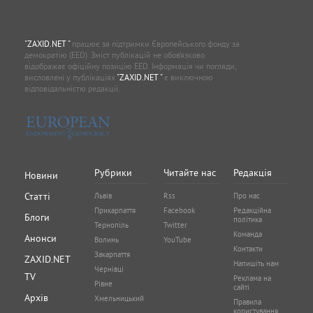
"ZAXID.NET "
працює за підтримки Європейського фонду за
демократію (EED). Зміст публікацій не обов’язково
відображає офіційну позицію EED. Інформація чи погляди,
висловлені у публікаціях
"ZAXID.NET "
є виключною
відповідальністю редакції.
Рубрики
Читайте нас
Редакція
Новини
Статті
Львів
Rss
Про нас
Прикарпаття
Facebook
Редакційна
Блоги
політика
Тернопіль
Twitter
Команда
Анонси
Волинь
YouTube
Контакти
Закарпаття
ZAXID.NET
Напишіть нам
Чернівці
TV
Реклама на
Рівне
сайті
Архів
Хмельницький
Правила
користування