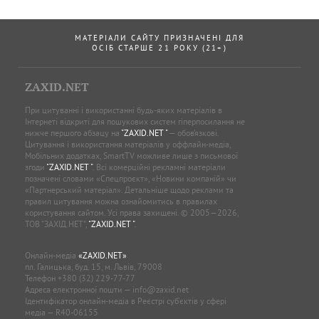
МАТЕРІАЛИ САЙТУ ПРИЗНАЧЕНІ ДЛЯ
ОСІБ СТАРШЕ 21 РОКУ (21+)
ZAXID.NET
При цитуванні і використанні будь-яких матеріалів в
Інтернеті відкриті для пошукових систем гіперпосилання не
нижче першого абзацу на
"ZAXID.NET "
— обов’язкові.
Цитування і використання матеріалів у оффлайн-медіа,
Мобільних додатках, SmartTV можливе лише з письмової
згоди
"ZAXID.NET "
. Всі комерційні рекламні матеріали
позначені словами «Спецпроєкт», «Новини компаній» чи
«Партнерський матеріал». Детальніше щодо реклами та
правил цитування можна ознайомитись в правилах
користування сайтом. Усі права захищені. © 2005—2026,
ТОВ “ЗАХІД.НЕТ”,
"ZAXID.NET "
.
Онлайн-медіа
«ZAXID.NET»
пл. Галицька, буд. 15, м. Львів, 79008
Телефон
+380 (32) 229-77-77
Адреса електронної пошти —
info@zaxid.net
Ідентифікатор онлайн-медіа в Реєстрі суб'єктів у сфері
медіа — R40-06155