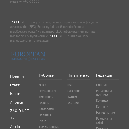
медіа — R40-06155
"ZAXID.NET "
працює за підтримки Європейського фонду за
демократію (EED). Зміст публікацій не обов’язково
відображає офіційну позицію EED. Інформація чи погляди,
висловлені у публікаціях
"ZAXID.NET "
є виключною
відповідальністю редакції.
Рубрики
Читайте нас
Редакція
Новини
Статті
Львів
Rss
Про нас
Прикарпаття
Facebook
Редакційна
Блоги
політика
Тернопіль
Twitter
Команда
Анонси
Волинь
YouTube
Контакти
Закарпаття
ZAXID.NET
Напишіть нам
Чернівці
TV
Реклама на
Рівне
сайті
Архів
Хмельницький
Правила