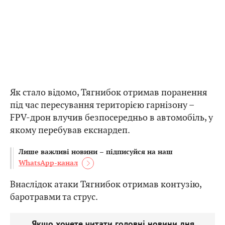
Як стало відомо, Тягнибок отримав поранення
під час пересування територією гарнізону –
FPV-дрон влучив безпосередньо в автомобіль, у
якому перебував екснардеп.
Лише важливі новини – підписуйся на наш
WhatsApp-канал
Внаслідок атаки Тягнибок отримав контузію,
баротравми та струс.
Якщо хочете читати головні новини дня