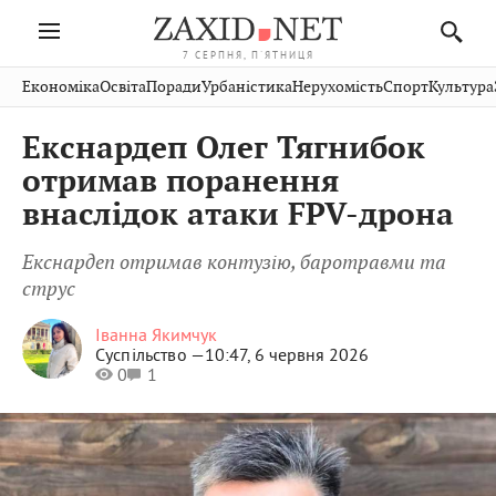
7 СЕРПНЯ, П'ЯТНИЦЯ
Івано-
Публікації
Авто
Словко
Культура
Економіка
Освіта
Поради
Урбаністика
Нерухомість
Спорт
Культура
Стрий
Рівне
Франківськ
Світ
Економіка
Рецепти
Здоров'я
Дрогобич
Львів
Тернопіль
Екснардеп Олег Тягнибок
Кіно
Дім
Спорт
Краєзнавство
Хмельницький
Чернівці
Волинь
отримав поранення
Фото
Освіта
Нерухомість
Домашні
Вінниця
Шептицький
внаслідок атаки FPV-дрона
Закарпаття
тварини
Екснардеп отримав контузію, баротравми та
струс
Іванна Якимчук
Суспільство —
10:47, 6 червня 2026
0
1