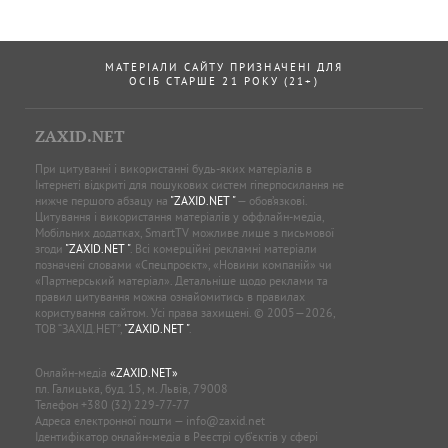
МАТЕРІАЛИ САЙТУ ПРИЗНАЧЕНІ ДЛЯ
ОСІБ СТАРШЕ 21 РОКУ (21+)
ZAXID.NET
При цитуванні і використанні будь-яких матеріалів в
Інтернеті відкриті для пошукових систем гіперпосилання не
нижче першого абзацу на
"ZAXID.NET "
— обов’язкові.
Цитування і використання матеріалів у оффлайн-медіа,
Мобільних додатках, SmartTV можливе лише з письмової
згоди
"ZAXID.NET "
. Всі комерційні рекламні матеріали
позначені словами «Спецпроєкт», «Новини компаній» чи
«Партнерський матеріал». Детальніше щодо реклами та
правил цитування можна ознайомитись в правилах
користування сайтом. Усі права захищені. © 2005—2026,
ТОВ “ЗАХІД.НЕТ”,
"ZAXID.NET "
.
Онлайн-медіа
«ZAXID.NET»
пл. Галицька, буд. 15, м. Львів, 79008
Телефон
+380 (32) 229-77-77
Адреса електронної пошти —
info@zaxid.net
Ідентифікатор онлайн-медіа в Реєстрі суб'єктів у сфері