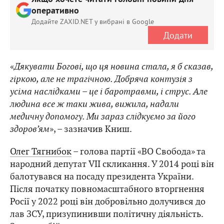
оперативно
Додайте ZAXID.NET у вибрані в Google
Додати
«
Дякувати Богові, що ця новина стала, я б сказав,
гіркою, але не трагічною. Добряча контузія з
усіма наслідками – це і баротравми, і струс. Але
людина все ж таки жива, вижила, надали
медичну допомогу. Ми зараз слідкуємо за його
здоров’ям
», – зазначив Книш.
Олег Тягнибок
– голова партії «ВО Свобода» та
народний депутат VII скликання. У 2014 році він
балотувався на посаду президента України.
Після початку повномасштабного вторгнення
Росії у 2022 році він добровільно долучився до
лав ЗСУ, призупинивши політичну діяльність.