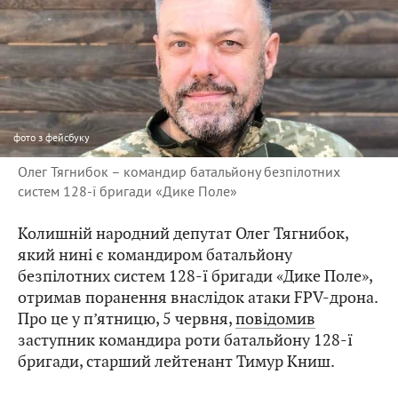
фото
з фейсбуку
Олег Тягнибок – командир батальйону безпілотних
систем 128-ї бригади «Дике Поле»
Колишній народний депутат Олег Тягнибок,
який нині є командиром батальйону
безпілотних систем 128-ї бригади «Дике Поле»,
отримав поранення внаслідок атаки FPV-дрона.
Про це у п’ятницю, 5 червня,
повідомив
заступник командира роти батальйону 128-ї
бригади, старший лейтенант Тимур Книш.