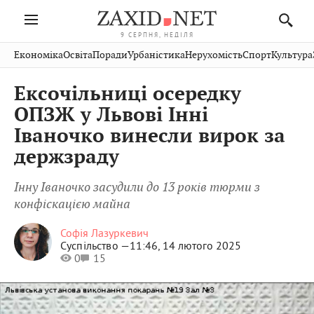
9 СЕРПНЯ, НЕДІЛЯ
Івано-
Публікації
Авто
Словко
Культура
Економіка
Освіта
Поради
Урбаністика
Нерухомість
Спорт
Культура
Стрий
Рівне
Франківськ
Світ
Економіка
Рецепти
Здоров'я
Дрогобич
Львів
Тернопіль
Ексочільниці осередку
Кіно
Дім
Спорт
Краєзнавство
Хмельницький
Чернівці
Волинь
ОПЗЖ у Львові Інні
Фото
Освіта
Нерухомість
Домашні
Вінниця
Шептицький
Іваночко винесли вирок за
Закарпаття
тварини
держзраду
Інну Іваночко засудили до 13 років тюрми з
конфіскацією майна
Софія Лазуркевич
Суспільство —
11:46, 14 лютого 2025
0
15