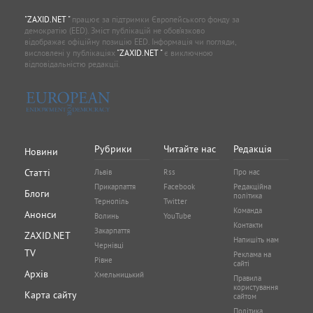
"ZAXID.NET "
працює за підтримки Європейського фонду за
демократію (EED). Зміст публікацій не обов’язково
відображає офіційну позицію EED. Інформація чи погляди,
висловлені у публікаціях
"ZAXID.NET "
є виключною
відповідальністю редакції.
Рубрики
Читайте нас
Редакція
Новини
Статті
Львів
Rss
Про нас
Прикарпаття
Facebook
Редакційна
Блоги
політика
Тернопіль
Twitter
Команда
Анонси
Волинь
YouTube
Контакти
Закарпаття
ZAXID.NET
Напишіть нам
Чернівці
TV
Реклама на
Рівне
сайті
Архів
Хмельницький
Правила
користування
Карта сайту
сайтом
Політика