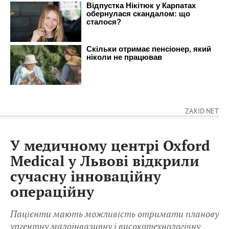
ZAXID.NET
У медичному центрі Oxford
Medical у Львові відкрили
сучасну інноваційну
операційну
Пацієнти мають можливість отримати планову
ургентну малоінвазивну і високотехнологічну