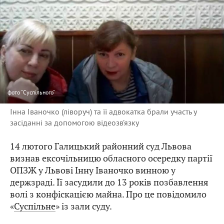
фото
"Суспільного"
Інна Іваночко (ліворуч) та її адвокатка брали участь у
засіданні за допомогою відеозв’язку
14 лютого Галицький районний суд Львова
визнав ексочільницю обласного осередку партії
ОПЗЖ у Львові Інну Іваночко винною у
держзраді. Її засудили до 13 років позбавлення
волі з конфіскацією майна. Про це повідомило
«
Суспільне
» із зали суду.