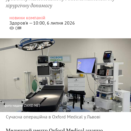
хірургічну допомогу
новини компаній
Здоров'я —
10:00, 6 липня 2026
0
фото
надане ZAXID.NET
Сучасна операційна в Oxford Medical у Львові
Медичний центр
Oxford Medical
значно