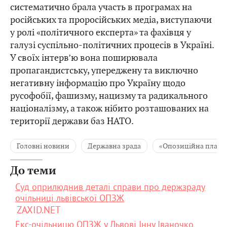
систематично брала участь в програмах на
російських та проросійських медіа, виступаючи
у ролі «політичного експерта» та фахівця у
галузі суспільно-політичних процесів в Україні.
У своїх інтерв’ю вона поширювала
пропагандистську, упереджену та виключно
негативну інформацію про Україну щодо
русофобії, фашизму, нацизму та радикального
націоналізму, а також нібито розташованих на
території держави баз НАТО.
Головні новини
Державна зрада
«Опозиційна платфо
До теми
Суд оприлюднив деталі справи про держзраду
очільниці львівської ОПЗЖ
ZAXID.NET
Екс-очільницю ОПЗЖ у Львові Інну Іваночко