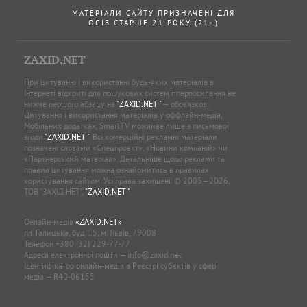
МАТЕРІАЛИ САЙТУ ПРИЗНАЧЕНІ ДЛЯ
ОСІБ СТАРШЕ 21 РОКУ (21+)
ZAXID.NET
При цитуванні і використанні будь-яких матеріалів в
Інтернеті відкриті для пошукових систем гіперпосилання не
нижче першого абзацу на
"ZAXID.NET "
— обов’язкові.
Цитування і використання матеріалів у оффлайн-медіа,
Мобільних додатках, SmartTV можливе лише з письмової
згоди
"ZAXID.NET "
. Всі комерційні рекламні матеріали
позначені словами «Спецпроєкт», «Новини компаній» чи
«Партнерський матеріал». Детальніше щодо реклами та
правил цитування можна ознайомитись в правилах
користування сайтом. Усі права захищені. © 2005—2026,
ТОВ “ЗАХІД.НЕТ”,
"ZAXID.NET "
.
Онлайн-медіа
«ZAXID.NET»
пл. Галицька, буд. 15, м. Львів, 79008
Телефон
+380 (32) 229-77-77
Адреса електронної пошти —
info@zaxid.net
Ідентифікатор онлайн-медіа в Реєстрі суб'єктів у сфері
медіа — R40-06155