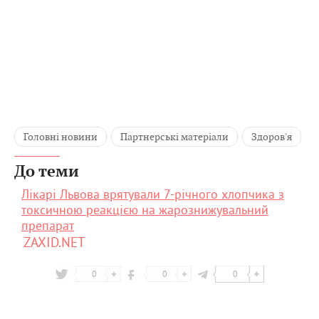
Головні новини
Партнерські матеріали
Здоров'я
До теми
Лікарі Львова врятували 7-річного хлопчика з
токсичною реакцією на жарознижувальний
препарат
ZAXID.NET
0
0
0